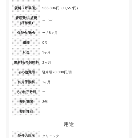
賃料（坪単価）
566,896円（17,557円）
管理費/共益費
ー（ー)
（坪単価）
保証金/敷金
ー / 6ヶ月
償却
0%
礼金
1ヶ月
更新料/再契約料
2ヶ月
その他費用
駐車場20,000円/月
仲介手数料
1ヶ月
その他手数料
ー
契約期間
3年
契約種別
用途
物件の現況
クリニック