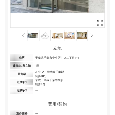
立地
住所
千葉県千葉市中央区中央二丁目7-1
建物名/所在階
1階
JR中央・総武線千葉駅
最寄駅
徒歩10分
京成千葉線千葉中央駅
近隣駅1
徒歩8分
近隣駅2
ー
費用/契約
造作価格
ー