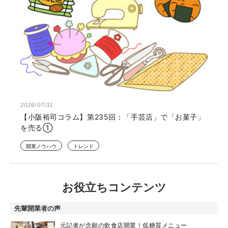
2026/07/31
【小阪裕司コラム】第235回：「手芸店」で「お菓子」
を売る①
開業ノウハウ
トレンド
お役立ちコンテンツ
先輩開業者の声
元記者が念願の飲食店開業！低糖質メニュー