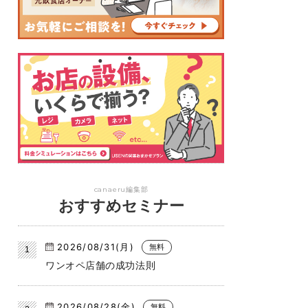
canaeru編集部
おすすめセミナー
2026/08/31(月)
無料
ワンオペ店舗の成功法則
2026/08/28(金)
無料