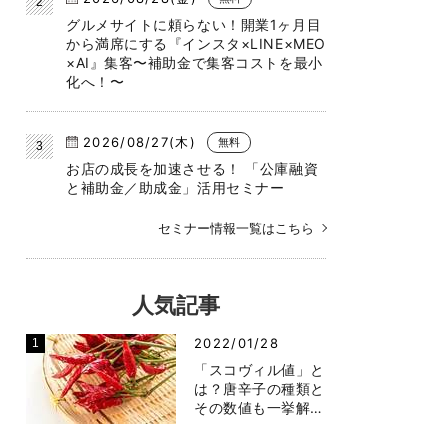
グルメサイトに頼らない！開業1ヶ月目
から満席にする『インスタ×LINE×MEO
×AI』集客〜補助金で集客コストを最小
化へ！〜
2026/08/27(木)
無料
お店の成長を加速させる！ 「公庫融資
と補助金／助成金」活用セミナー
セミナー情報一覧はこちら
人気記事
2022/01/28
「スコヴィル値」と
は？唐辛子の種類と
その数値も一挙解…