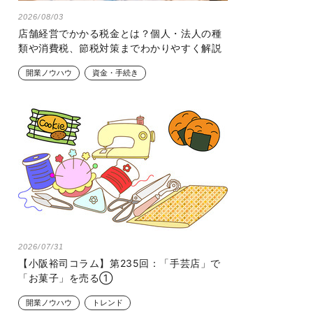
2026/08/03
店舗経営でかかる税金とは？個人・法人の種
類や消費税、節税対策までわかりやすく解説
開業ノウハウ
資金・手続き
2026/07/31
【小阪裕司コラム】第235回：「手芸店」で
「お菓子」を売る①
開業ノウハウ
トレンド