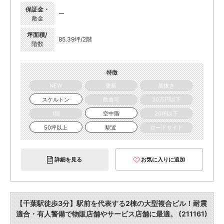
保証金・
ー
敷金
坪面積/
85.39坪/2階
階数
特徴
NEW
更新
居抜き
スケルトン
飲食可
30万円以下
1階
空中階
20坪以下
50坪以上
駅近
ロードサイド
詳細を見る
お気に入りに追加
【千葉駅徒歩3分】駅前を代表する2棟の大型複合ビル！耐震
適合・有人警備で物販店舗やサービス店舗に最適。 (211161)