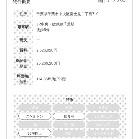
物件ID：213557
物件概要
住所
千葉県千葉市中央区富士見二丁目7-9
JR中央・総武線千葉駅
最寄駅
徒歩5分
現況
ー
賃料
2,526,920円
保証金・
25,269,200円
敷金
坪面積/
114.86坪/地下1階
階数
特徴
NEW
更新
居抜き
スケルトン
飲食可
30万円以下
1階
空中階
20坪以下
50坪以上
駅近
ロードサイド