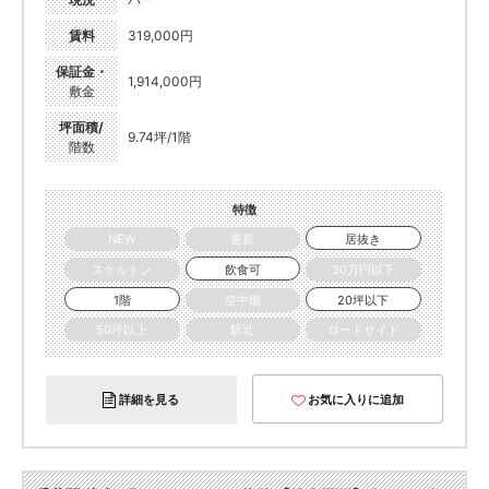
賃料
319,000円
保証金・
1,914,000円
敷金
坪面積/
9.74坪/1階
階数
特徴
NEW
更新
居抜き
スケルトン
飲食可
30万円以下
1階
空中階
20坪以下
50坪以上
駅近
ロードサイド
詳細を見る
お気に入りに追加