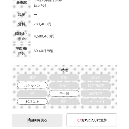
最寄駅
徒歩4分
現況
ー
賃料
763,400円
保証金・
4,580,400円
敷金
坪面積/
69.40坪/8階
階数
特徴
NEW
更新
居抜き
スケルトン
飲食可
30万円以下
1階
空中階
20坪以下
50坪以上
駅近
ロードサイド
詳細を見る
お気に入りに追加