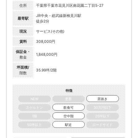
住所
千葉県千葉市花見川区南花園二丁目5-27
JR中央・総武線新検見川駅
最寄駅
徒歩2分
現況
サービス(その他)
賃料
308,000円
保証金・
1,848,000円
敷金
坪面積/
35.99坪/2階
階数
特徴
NEW
更新
居抜き
スケルトン
飲食可
30万円以下
1階
空中階
20坪以下
50坪以上
駅近
ロードサイド