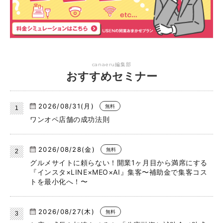
canaeru編集部
おすすめセミナー
2026/08/31(月)
無料
ワンオペ店舗の成功法則
2026/08/28(金)
無料
グルメサイトに頼らない！開業1ヶ月目から満席にする
『インスタ×LINE×MEO×AI』集客〜補助金で集客コス
トを最小化へ！〜
2026/08/27(木)
無料