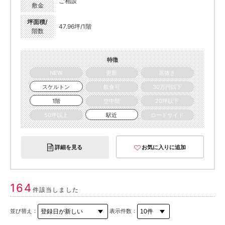
ご相談
敷金
坪面積/
47.96坪/1階
階数
特徴
NEW
更新
居抜き
スケルトン
飲食可
30万円以下
1階
空中階
20坪以下
50坪以上
駅近
ロードサイド
詳細を見る
お気に入りに追加
164
件該当しました
並び替え：
表示件数：