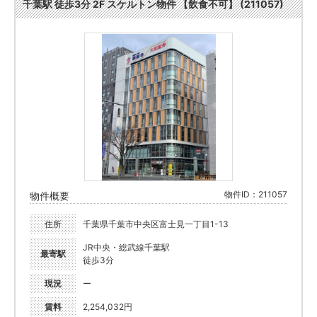
千葉駅 徒歩3分 2F スケルトン物件 【飲食不可】 (211057)
物件ID：211057
物件概要
住所
千葉県千葉市中央区富士見一丁目1-13
JR中央・総武線千葉駅
最寄駅
徒歩3分
現況
ー
賃料
2,254,032円