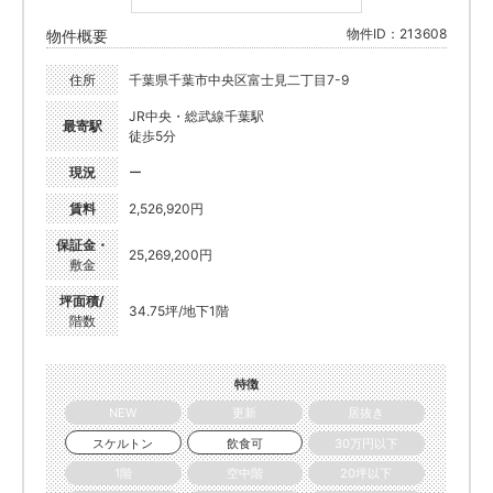
物件ID：213608
物件概要
住所
千葉県千葉市中央区富士見二丁目7-9
JR中央・総武線千葉駅
最寄駅
徒歩5分
現況
ー
賃料
2,526,920円
保証金・
25,269,200円
敷金
坪面積/
34.75坪/地下1階
階数
特徴
NEW
更新
居抜き
スケルトン
飲食可
30万円以下
1階
空中階
20坪以下