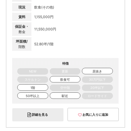
現況
飲食(その他)
賃料
1,155,000円
保証金・
11,550,000円
敷金
坪面積/
52.80坪/1階
階数
特徴
NEW
更新
居抜き
スケルトン
飲食可
30万円以下
1階
空中階
20坪以下
50坪以上
駅近
ロードサイド
詳細を見る
お気に入りに追加