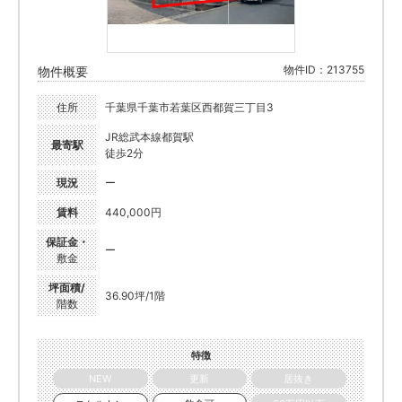
物件ID：213755
物件概要
住所
千葉県千葉市若葉区西都賀三丁目3
JR総武本線都賀駅
最寄駅
徒歩2分
現況
ー
賃料
440,000円
保証金・
ー
敷金
坪面積/
36.90坪/1階
階数
特徴
NEW
更新
居抜き