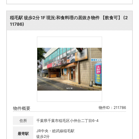
稲毛駅 徒歩2分 1F 現況:和食料理の居抜き物件 【飲食可】 (2
11786)
物件ID：211786
物件概要
住所
千葉県千葉市稲毛区小仲台二丁目6-4
JR中央・総武線稲毛駅
最寄駅
徒歩2分