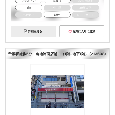
スケルトン
飲食可
30万円以下
1階
空中階
20坪以下
50坪以上
駅近
ロードサイド
詳細を見る
お気に入りに追加
千葉駅徒歩5分！角地路面店舗！（1階+地下1階） (213608)