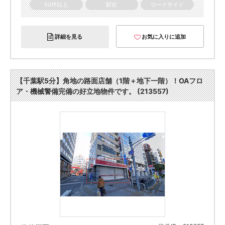
50坪以上
駅近
ロードサイド
詳細を見る
お気に入りに追加
【千葉駅5分】角地の路面店舗（1階＋地下一階）！OAフロ
ア・機械警備完備の好立地物件です。 (213557)