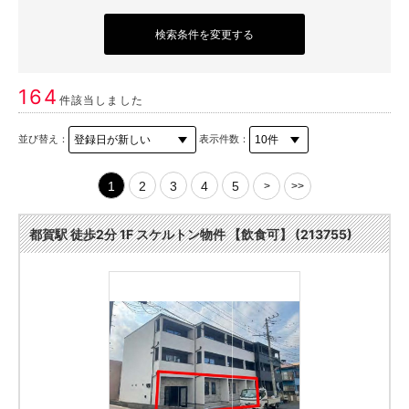
検索条件を変更する
164
件該当しました
並び替え：
表示件数：
1
2
3
4
5
>
>>
都賀駅 徒歩2分 1F スケルトン物件 【飲食可】 (213755)