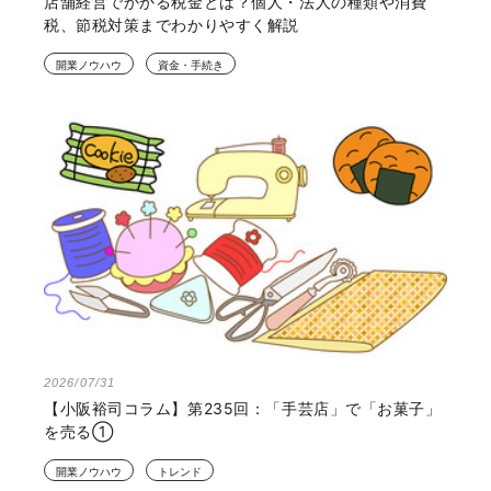
店舗経営でかかる税金とは？個人・法人の種類や消費
税、節税対策までわかりやすく解説
開業ノウハウ
資金・手続き
2026/07/31
【小阪裕司コラム】第235回：「手芸店」で「お菓子」
を売る①
開業ノウハウ
トレンド