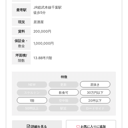
JR総武本線千葉駅
最寄駅
徒歩5分
現況
居酒屋
賃料
200,000円
保証金・
1,000,000円
敷金
坪面積/
13.88坪/1階
階数
特徴
NEW
更新
居抜き
スケルトン
飲食可
30万円以下
1階
空中階
20坪以下
50坪以上
駅近
ロードサイド
詳細を見る
お気に入りに追加