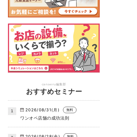
canaeru編集部
おすすめセミナー
2026/08/31(月)
無料
ワンオペ店舗の成功法則
2026/08/28(金)
無料