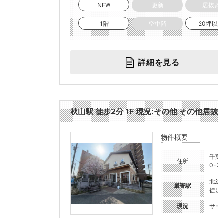
NEW
更新
居抜
1階
空中階
20坪
詳細を見る
秋山駅 徒歩2分 1F 現況:その他 その他居抜
物件概要
千
住所
0-
北
最寄駅
徒
現況
サ