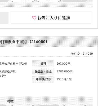
お気に入りに追加
(重飲食不可)】 (214059)
物件ID：214059
葉県松戸市根本472-5
賃料
297,000円
京成線松戸駅
保証金・
敷金
1,782,000円
歩2分
坪面積/
階数
13.10坪/1階
特徴