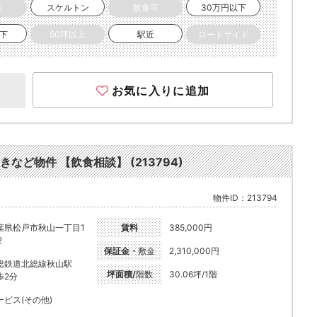
き
スケルトン
飲食可
30万円以下
以下
50坪以上
駅近
ロードサイド
お気に入りに追加
きなど物件 【飲食相談】 (213794)
物件ID：213794
葉県松戸市秋山一丁目1
賃料
385,000円
2
保証金・
敷金
2,310,000円
総鉄道北総線秋山駅
坪面積/
階数
30.06坪/1階
歩2分
ービス(その他)