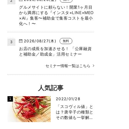
グルメサイトに頼らない！開業1ヶ月目
から満席にする『インスタ×LINE×MEO
×AI』集客〜補助金で集客コストを最小
化へ！〜
2026/08/27(木)
無料
お店の成長を加速させる！ 「公庫融資
と補助金／助成金」活用セミナー
セミナー情報一覧はこちら
人気記事
2022/01/28
「スコヴィル値」と
は？唐辛子の種類と
その数値も一挙解…