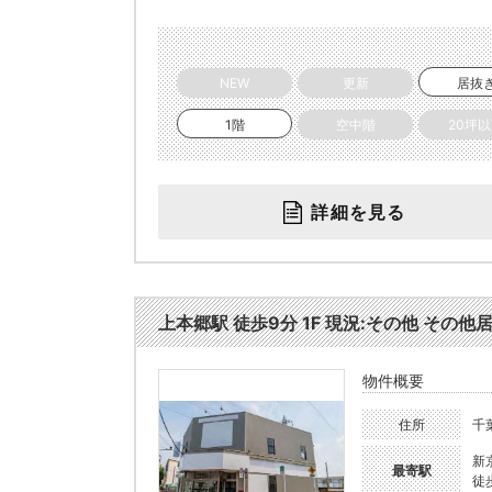
NEW
更新
居抜
1階
空中階
20坪
詳細を見る
上本郷駅 徒歩9分 1F 現況:その他 その他居
物件概要
住所
千
新
最寄駅
徒