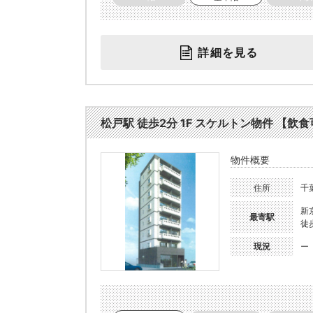
詳細を見る
松戸駅 徒歩2分 1F スケルトン物件 【飲食可
物件概要
住所
千
新
最寄駅
徒
現況
ー