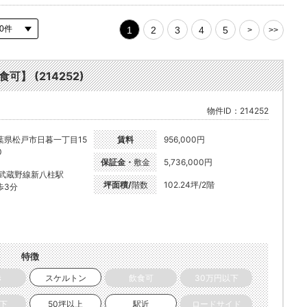
1
2
3
4
5
>
>>
可】 (214252)
物件ID：214252
葉県松戸市日暮一丁目15
賃料
956,000円
0
保証金・
敷金
5,736,000円
R武蔵野線新八柱駅
坪面積/
階数
102.24坪/2階
歩3分
特徴
き
スケルトン
飲食可
30万円以下
以下
50坪以上
駅近
ロードサイド