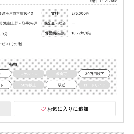
物件ID：212498
葉県松戸市本町16-10
賃料
275,000円
R常磐線(上野～取手)松戸
保証金・
敷金
ー
坪面積/
階数
10.72坪/1階
歩3分
ービス(その他)
特徴
き
スケルトン
飲食可
30万円以下
以下
50坪以上
駅近
ロードサイド
お気に入りに追加