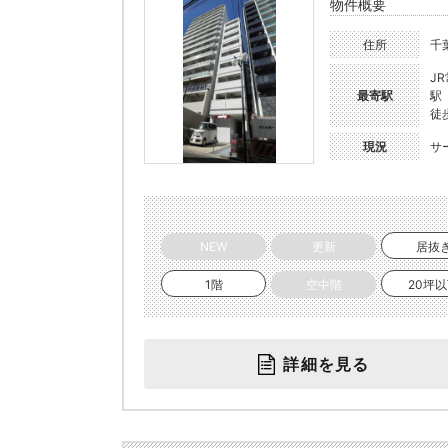
物件概要
住所
千
J
最寄駅
駅
徒
現況
サ
NEW
更新
居抜
1階
空中階
20坪
詳細を見る