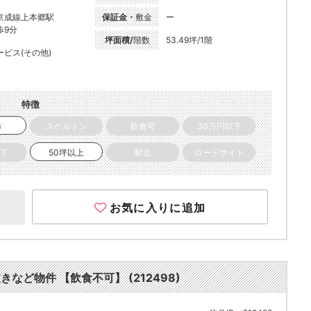
京成線上本郷駅
保証金・
敷金
ー
歩9分
坪面積/
階数
53.49坪/1階
ービス(その他)
特徴
き
スケルトン
飲食可
30万円以下
以下
50坪以上
駅近
ロードサイド
お気に入りに追加
きなど物件 【飲食不可】 (212498)