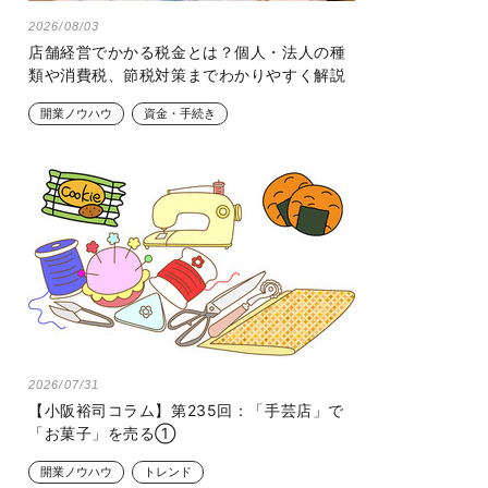
2026/08/03
店舗経営でかかる税金とは？個人・法人の種
類や消費税、節税対策までわかりやすく解説
開業ノウハウ
資金・手続き
2026/07/31
【小阪裕司コラム】第235回：「手芸店」で
「お菓子」を売る①
開業ノウハウ
トレンド