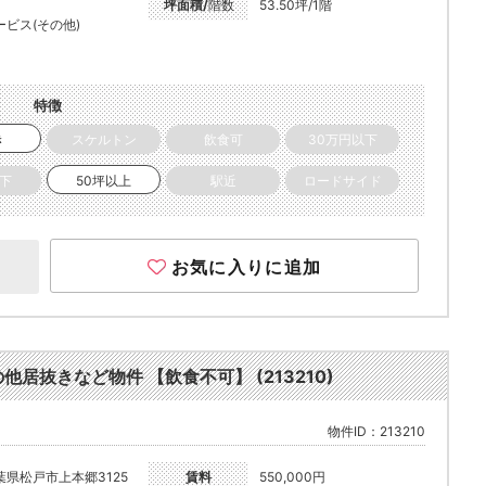
坪面積/
階数
53.50坪/1階
ービス(その他)
特徴
き
スケルトン
飲食可
30万円以下
以下
50坪以上
駅近
ロードサイド
お気に入りに追加
の他居抜きなど物件 【飲食不可】 (213210)
物件ID：213210
葉県松戸市上本郷3125
賃料
550,000円