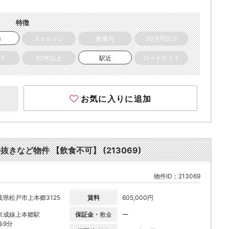
特徴
き
スケルトン
飲食可
30万円以下
以下
50坪以上
駅近
ロードサイド
お気に入りに追加
抜きなど物件 【飲食不可】 (213069)
物件ID：213069
葉県松戸市上本郷3125
賃料
605,000円
京成線上本郷駅
保証金・
敷金
ー
歩9分