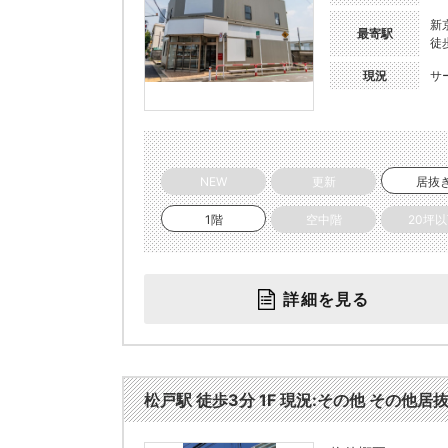
新
最寄駅
徒
現況
サ
NEW
更新
居抜
1階
空中階
20坪
詳細を見る
松戸駅 徒歩3分 1F 現況:その他 その他居抜