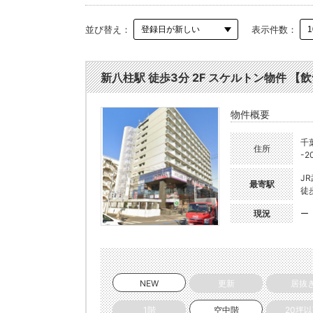
並び替え：
表示件数：
新八柱駅 徒歩3分 2F スケルトン物件 【飲食
物件概要
千
住所
-2
J
最寄駅
徒
現況
ー
NEW
更新
居抜
1階
空中階
20坪