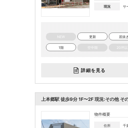
現況
サ
NEW
更新
居抜
1階
空中階
20坪
詳細を見る
上本郷駅 徒歩9分 1F〜2F 現況:その他 そ
物件概要
住所
千