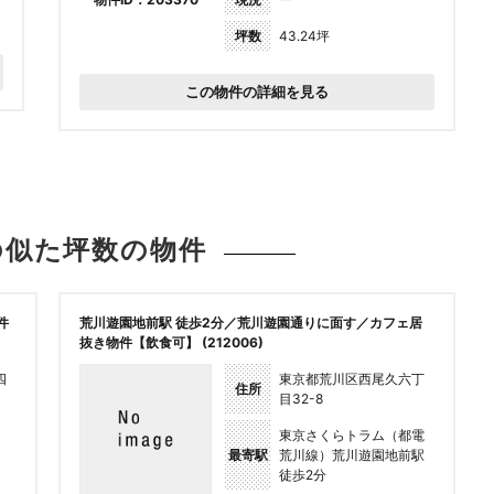
坪数
43.24坪
この物件の詳細を見る
の似た坪数の
物件
件
荒川遊園地前駅 徒歩2分／荒川遊園通りに面す／カフェ居
抜き物件【飲食可】 (212006)
四
東京都荒川区西尾久六丁
住所
目32-8
東京さくらトラム（都電
最寄駅
荒川線）荒川遊園地前駅
徒歩2分