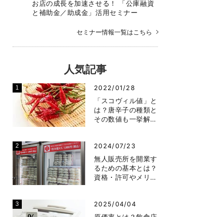
お店の成長を加速させる！ 「公庫融資
と補助金／助成金」活用セミナー
セミナー情報一覧はこちら
人気記事
2022/01/28
「スコヴィル値」と
は？唐辛子の種類と
その数値も一挙解…
2024/07/23
無人販売所を開業す
るための基本とは？
資格・許可やメリ…
2025/04/04
原価率とは？飲食店