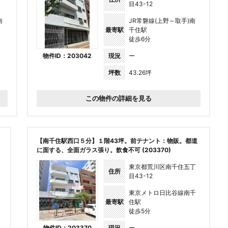
目43-12
南
JR常磐線(上野～取手)南
最寄駅
千住駅
徒歩6分
物件ID：203042
現況
ー
坪数
43.26坪
この物件の詳細を見る
【南千住駅西口５分】１階43坪。前テナント：物販。都道
に面する、全面ガラス張り。飲食不可 (203370)
東京都荒川区南千住五丁
住所
目43-12
東京メトロ日比谷線南千
最寄駅
住駅
徒歩5分
物件ID：203370
現況
ー