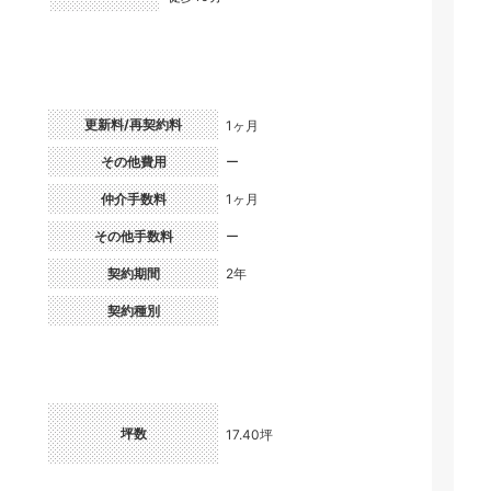
更新料/再契約料
1ヶ月
）
その他費用
ー
仲介手数料
1ヶ月
その他手数料
ー
契約期間
2年
契約種別
坪数
17.40坪