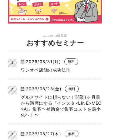
canaeru編集部
おすすめセミナー
2026/08/31(月)
無料
ワンオペ店舗の成功法則
2026/08/28(金)
無料
グルメサイトに頼らない！開業1ヶ月目
から満席にする『インスタ×LINE×MEO
×AI』集客〜補助金で集客コストを最小
化へ！〜
2026/08/27(木)
無料