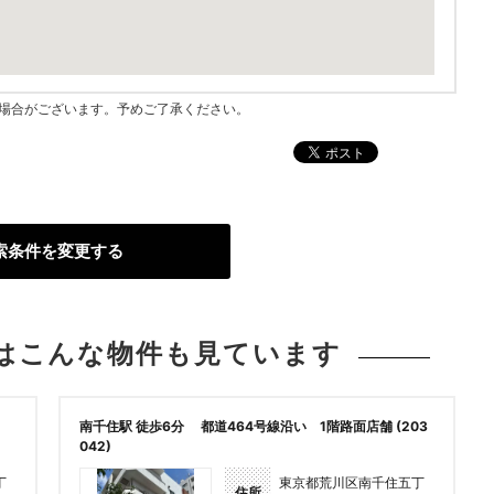
指す場合がございます。予めご了承ください。
索条件を変更する
は
こんな物件も見ています
南千住駅 徒歩6分 都道464号線沿い 1階路面店舗 (203
042)
丁
東京都荒川区南千住五丁
住所