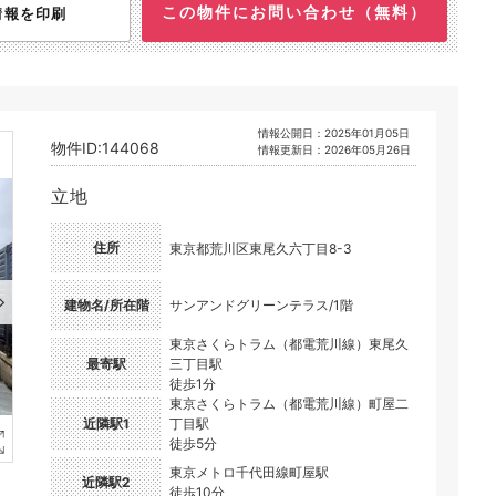
この物件にお問い合わせ（無料）
情報を印刷
情報公開日：2025年01月05日
物件ID:144068
情報更新日：2026年05月26日
立地
住所
東京都荒川区東尾久六丁目8-3
建物名/所在階
サンアンドグリーンテラス/1階
東京さくらトラム（都電荒川線）東尾久
最寄駅
三丁目駅
徒歩1分
東京さくらトラム（都電荒川線）町屋二
近隣駅1
丁目駅
徒歩5分
東京メトロ千代田線町屋駅
近隣駅2
徒歩10分