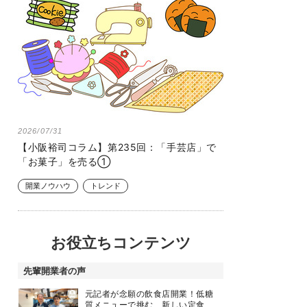
2026/07/31
【小阪裕司コラム】第235回：「手芸店」で
「お菓子」を売る①
開業ノウハウ
トレンド
お役立ちコンテンツ
先輩開業者の声
元記者が念願の飲食店開業！低糖
質メニューで挑む、新しい定食