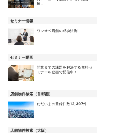
屋…
セミナー情報
ワンオペ店舗の成功法則
セミナー動画
開業までの課題を解決する無料セ
ミナーを動画で配信中！
店舗物件検索（首都圏）
ただいまの登録件数
12,397
件
店舗物件検索（大阪）