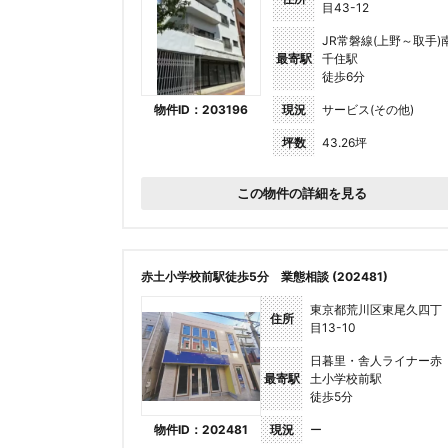
目43-12
JR常磐線(上野～取手)
最寄駅
千住駅
徒歩6分
物件ID：203196
現況
サービス(その他)
坪数
43.26坪
この物件の詳細を見る
赤土小学校前駅徒歩5分 業態相談 (202481)
東京都荒川区東尾久四丁
住所
目13-10
日暮里・舎人ライナー赤
最寄駅
土小学校前駅
徒歩5分
物件ID：202481
現況
ー