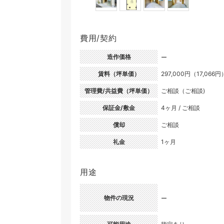
費用/契約
造作価格
ー
賃料（坪単価）
297,000円（17,066円
管理費/共益費（坪単価）
ご相談（ご相談)
保証金/敷金
4ヶ月 / ご相談
償却
ご相談
礼金
1ヶ月
用途
物件の現況
ー