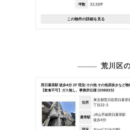
坪数
32.39坪
この物件の詳細を見る
荒川区
西日暮里駅 徒歩4分 2F 現況:その他 その他居抜きなど物
【飲食不可】ガス無し、事務所仕様 (206825)
東京都荒川区西日暮里
住所
丁目22-2
JR山手線西日暮里駅
最寄駅
徒歩4分
現況
サービス(その他)