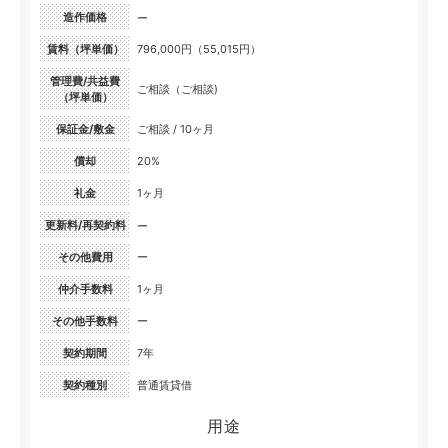
造作価格
ー
賃料（坪単価）
796,000円（55,015円）
管理費/共益費
ご相談（ご相談)
（坪単価）
保証金/敷金
ご相談 / 10ヶ月
償却
20%
礼金
1ヶ月
更新料/再契約料
ー
その他費用
ー
仲介手数料
1ヶ月
その他手数料
ー
契約期間
7年
契約種別
普通賃貸借
用途