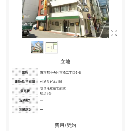
立地
住所
東京都中央区京橋二丁目6-8
建物名/所在階
仲通りビル/1階
都営浅草線宝町駅
最寄駅
徒歩3分
近隣駅1
ー
近隣駅2
ー
費用/契約