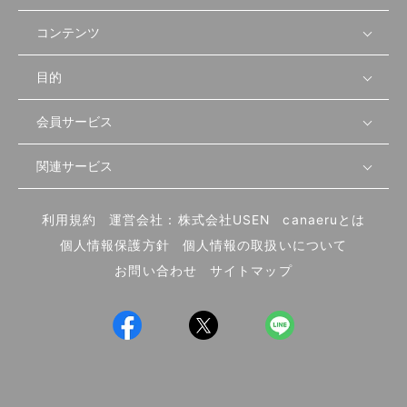
コンテンツ
目的
無料開業相談
セミナーで学ぶ
会員サービス
店舗運営
物件を探す
セミナー情報
資金・手続き
関連サービス
会員登録
先輩開業者の声
セミナー動画
首都圏
物件
メルマガ設定
記事から学ぶ
セミナー協力一覧
大阪
飲食店サクセスガイド（外部サイト）
内装・設備
利用規約
運営会社：株式会社USEN
canaeruとは
ログイン
飲食店の始め方
北海道
開業・経営に関する記事
個人情報保護方針
個人情報の取扱いについて
食材・仕入れ
業態別の開業方法
東海
編集ポリシー
お問い合わせ
サイトマップ
集客・宣伝
その他
トレンド
UIターン開業特集
飲食店開業