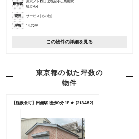
東京メトロ日比谷線小伝馬町駅
最寄駅
徒歩4分
現況
サービス(その他)
坪数
14.70坪
この物件の詳細を見る
東京都の似た坪数の
物件
【軽飲食可】田無駅 徒歩9分 1F ★ (213452)