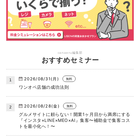
canaeru編集部
おすすめセミナー
2026/08/31(月)
無料
ワンオペ店舗の成功法則
2026/08/28(金)
無料
グルメサイトに頼らない！開業1ヶ月目から満席にする
『インスタ×LINE×MEO×AI』集客〜補助金で集客コス
トを最小化へ！〜