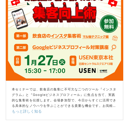
本セミナーでは、飲食店の集客に不可欠な二つのツール『インスタ
グラム』と『Googleビジネスプロフィール』に焦点を当て、実践
的な集客術を伝授します。会場参加型で、今日からすぐに活用でき
る具体的なノウハウを学ぶことができる貴重な機会です。お気軽に
もっと詳しく知る
ご参加お待ちしております。
当日、同会場ではUSENのサービスや開業相談会へ同時にご参加い
ただけます！