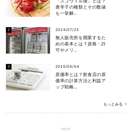
「スコヴィル値」とは？
唐辛子の種類とその数値
も一挙解…
2024/07/23
無人販売所を開業するた
めの基本とは？資格・許
可やメリ…
2025/04/04
原価率とは？飲食店の原
価率の計算方法と利益ア
ップ戦略…
もっとみる
NEW