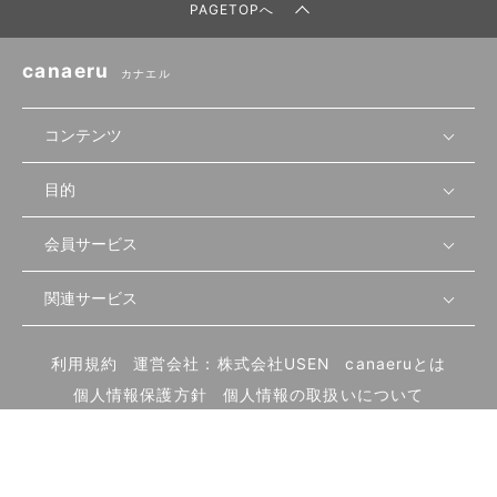
PAGETOPへ
canaeru
カナエル
コンテンツ
目的
無料開業相談
セミナーで学ぶ
会員サービス
店舗運営
物件を探す
セミナー情報
資金・手続き
関連サービス
会員登録
先輩開業者の声
セミナー動画
首都圏
物件
メルマガ設定
記事から学ぶ
セミナー協力一覧
大阪
飲食店サクセスガイド（外部サイト）
内装・設備
利用規約
運営会社：株式会社USEN
canaeruとは
ログイン
飲食店の始め方
北海道
開業・経営に関する記事
個人情報保護方針
個人情報の取扱いについて
食材・仕入れ
業態別の開業方法
東海
編集ポリシー
お問い合わせ
サイトマップ
集客・宣伝
その他
トレンド
UIターン開業特集