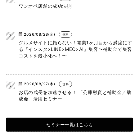
ワンオペ店舗の成功法則
2026/08/28(金)
無料
グルメサイトに頼らない！開業1ヶ月目から満席にす
る『インスタ×LINE×MEO×AI』集客〜補助金で集客
コストを最小化へ！〜
2026/08/27(木)
無料
お店の成長を加速させる！ 「公庫融資と補助金／助
成金」活用セミナー
セミナー一覧はこちら