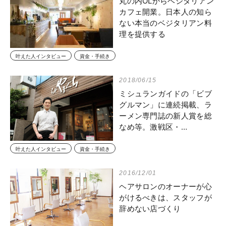
丸の内OLからベジタリアン
カフェ開業。日本人の知ら
ない本当のベジタリアン料
理を提供する
叶えた人インタビュー
資金・手続き
2018/06/15
ミシュランガイドの「ビブ
グルマン」に連続掲載、ラ
ーメン専門誌の新人賞を総
なめ等。激戦区・…
叶えた人インタビュー
資金・手続き
2016/12/01
ヘアサロンのオーナーが心
がけるべきは、スタッフが
辞めない店づくり