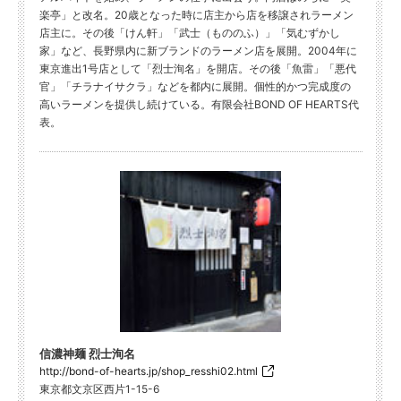
楽亭」と改名。20歳となった時に店主から店を移譲されラーメン
店主に。その後「けん軒」「武士（もののふ）」「気むずかし
家」など、長野県内に新ブランドのラーメン店を展開。2004年に
東京進出1号店として「烈士洵名」を開店。その後「魚雷」「悪代
官」「チラナイサクラ」などを都内に展開。個性的かつ完成度の
高いラーメンを提供し続けている。有限会社BOND OF HEARTS代
表。
信濃神麺 烈士洵名
http://bond-of-hearts.jp/shop_resshi02.html
東京都文京区西片1-15-6