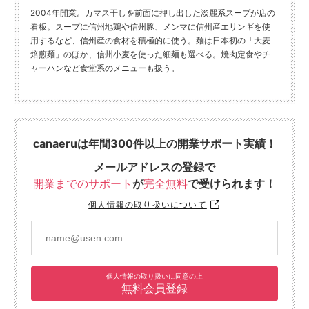
2004年開業。カマス干しを前面に押し出した淡麗系スープが店の
看板。スープに信州地鶏や信州豚、メンマに信州産エリンギを使
用するなど、信州産の食材を積極的に使う。麺は日本初の「大麦
焙煎麺」のほか、信州小麦を使った細麺も選べる。焼肉定食やチ
ャーハンなど食堂系のメニューも扱う。
canaeruは年間300件以上の開業サポート実績！
メールアドレスの登録で
開業までのサポート
が
完全無料
で受けられます！
個人情報の取り扱いについて
個人情報の取り扱いに同意の上
無料会員登録