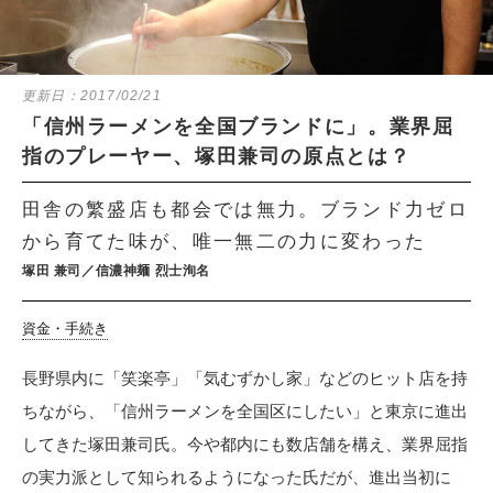
更新日：
2017/02/21
「信州ラーメンを全国ブランドに」。業界屈
指のプレーヤー、塚田兼司の原点とは？
田舎の繁盛店も都会では無力。ブランド力ゼロ
から育てた味が、唯一無二の力に変わった
塚田 兼司／信濃神麺 烈士洵名
資金・手続き
長野県内に「笑楽亭」「気むずかし家」などのヒット店を持
ちながら、「信州ラーメンを全国区にしたい」と東京に進出
してきた塚田兼司氏。今や都内にも数店舗を構え、業界屈指
の実力派として知られるようになった氏だが、進出当初に