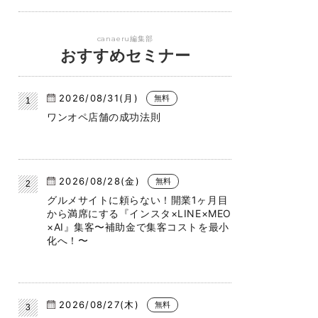
canaeru編集部
おすすめセミナー
2026/08/31(月)
無料
ワンオペ店舗の成功法則
2026/08/28(金)
無料
グルメサイトに頼らない！開業1ヶ月目
から満席にする『インスタ×LINE×MEO
×AI』集客〜補助金で集客コストを最小
化へ！〜
2026/08/27(木)
無料