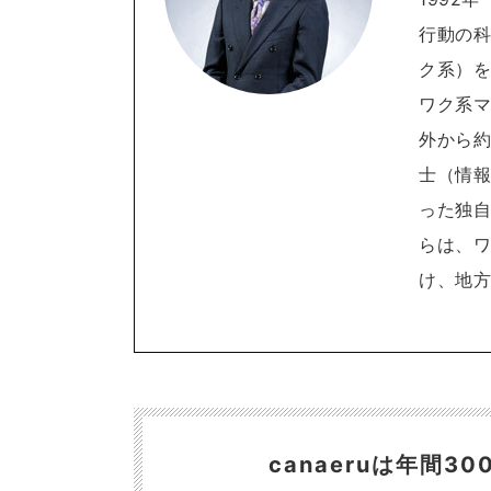
行動の
ク系）を
ワク系
外から約
士（情
った独自
らは、
け、地
canaeruは年間