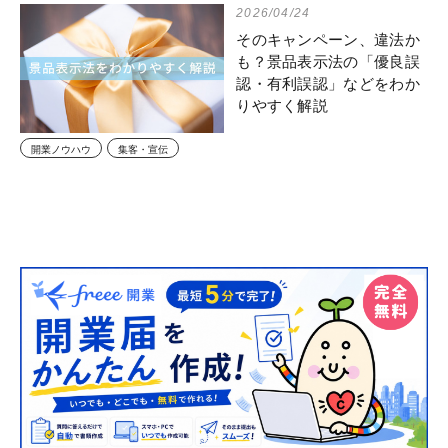
2026/04/24
そのキャンペーン、違法か
も？景品表示法の「優良誤
認・有利誤認」などをわか
りやすく解説
開業ノウハウ
集客・宣伝