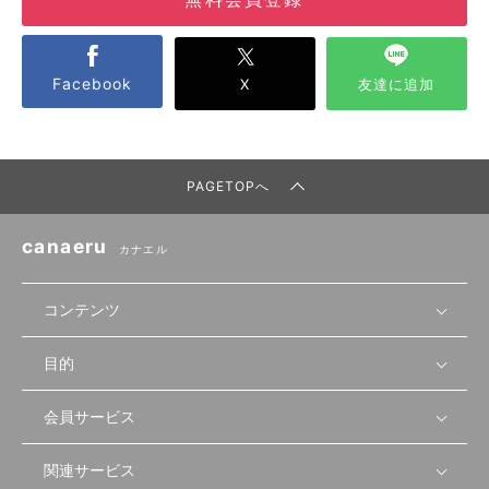
Facebook
X
友達に追加
PAGETOPへ
canaeru
カナエル
コンテンツ
目的
無料開業相談
セミナーで学ぶ
会員サービス
店舗運営
物件を探す
セミナー情報
資金・手続き
関連サービス
会員登録
先輩開業者の声
セミナー動画
首都圏