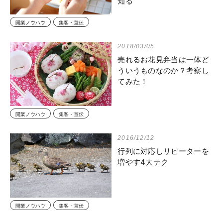
知る
開業ノウハウ
集客・宣伝
2018/03/05
売れるお花見弁当は一体ど
ういうものなのか？考察し
てみた！
開業ノウハウ
集客・宣伝
2016/12/12
行列に対応しリピーターを
増やす4大テク
開業ノウハウ
集客・宣伝