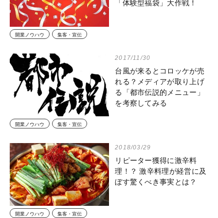
「体験型福袋」大作戦！
開業ノウハウ
集客・宣伝
2017/11/30
台風が来るとコロッケが売
れる？メディアが取り上げ
る「都市伝説的メニュー」
を考察してみる
開業ノウハウ
集客・宣伝
2018/03/29
リピーター獲得に激辛料
理！？ 激辛料理が経営に及
ぼす驚くべき事実とは？
開業ノウハウ
集客・宣伝