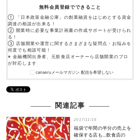
無料会員登録でできること
① 「日本政策金融公庫」の創業融資をはじめとする資金
調達の相談が出来る！
② 開業時に必要な事業計画書の作成サポートが受けられ
る！
③ 店舗開業や運営に関するさまざまな疑問点・お悩みを
何度でも相談可能！
※ 金融機関出身者、元飲食店オーナーら店舗開業のプロ
が対応します
canaeruメールマガジン 配信を希望しない
関連記事
2017/11/16
福袋で年間の半分の売上を
確保する店も…飲食店の