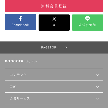
無料会員登録
Facebook
X
友達に追加
PAGETOPへ
canaeru
カナエル
コンテンツ
目的
無料開業相談
セミナーで学ぶ
会員サービス
店舗運営
物件を探す
セミナー情報
資金・手続き