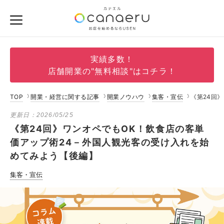
実績多数！
店舗開業の"無料相談"はコチラ！
TOP
開業・経営に関する記事
開業ノウハウ
集客・宣伝
《第24回
更新日：
2026/05/25
《第24回》ワンオペでもOK！飲食店の客単
価アップ術24－外国人観光客の受け入れを始
めてみよう【後編】
集客・宣伝