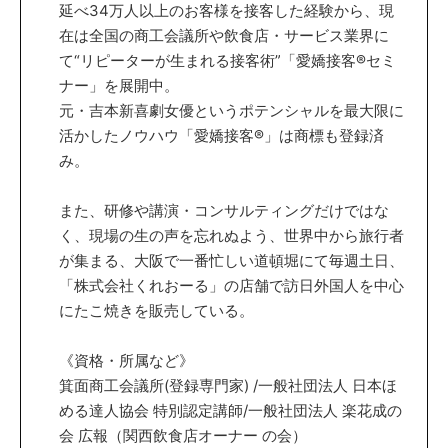
延べ34万人以上のお客様を接客した経験から、現
在は全国の商工会議所や飲食店・サービス業界に
て“リピーターが生まれる接客術”「愛嬌接客®セミ
ナー」を展開中。
元・吉本新喜劇女優というポテンシャルを最大限に
活かしたノウハウ「愛嬌接客®」は商標も登録済
み。
また、研修や講演・コンサルティングだけではな
く、現場の生の声を忘れぬよう、世界中から旅行者
が集まる、大阪で一番忙しい道頓堀にて毎週土日、
「株式会社くれおーる」の店舗で訪日外国人を中心
にたこ焼きを販売している。
《資格・所属など》
箕面商工会議所(登録専門家) /一般社団法人 日本ほ
める達人協会 特別認定講師/一般社団法人 楽花成の
会 広報（関西飲食店オーナー の会）