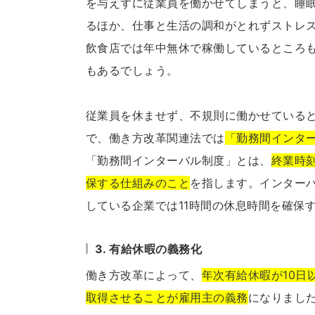
を与えずに従業員を働かせてしまうと、睡
るほか、仕事と生活の調和がとれずストレ
飲食店では年中無休で稼働しているところ
もあるでしょう。
従業員を休ませず、不規則に働かせている
で、働き方改革関連法では
「勤務間インタ
「勤務間インターバル制度」とは、
終業時
保する仕組みのこと
を指します。インター
している企業では11時間の休息時間を確保
3. 有給休暇の義務化
働き方改革によって、
年次有給休暇が10日
取得させることが雇用主の義務
になりまし