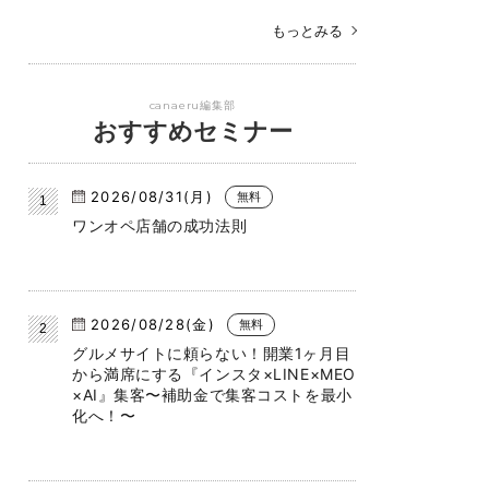
もっとみる
canaeru編集部
おすすめセミナー
2026/08/31(月)
無料
ワンオペ店舗の成功法則
2026/08/28(金)
無料
グルメサイトに頼らない！開業1ヶ月目
から満席にする『インスタ×LINE×MEO
×AI』集客〜補助金で集客コストを最小
化へ！〜