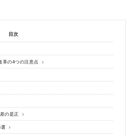
目次
改革の4つの注意点
遇差の是正
6選