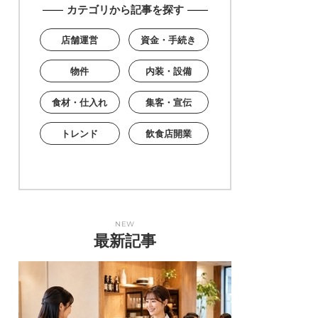
カテゴリから記事を探す
店舗運営
資金・手続き
物件
内装・設備
食材・仕入れ
集客・宣伝
トレンド
飲食店開業
NEW
最新記事