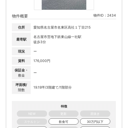
物件ID：2434
物件概要
住所
愛知県名古屋市名東区高社１丁目215
名古屋市営地下鉄東山線一社駅
最寄駅
徒歩3分
現況
ー
賃料
176,000円
保証金・
ー
敷金
坪面積/
19.19坪/3階建て/1階部分
階数
特徴
NEW
更新
居抜き
スケルトン
飲食可
30万円以下