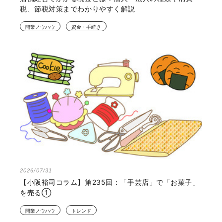
税、節税対策までわかりやすく解説
開業ノウハウ
資金・手続き
2026/07/31
【小阪裕司コラム】第235回：「手芸店」で「お菓子」
を売る①
開業ノウハウ
トレンド