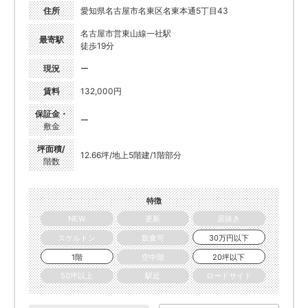
住所
愛知県名古屋市名東区名東本通5丁目43
名古屋市営東山線一社駅
最寄駅
徒歩19分
現況
ー
賃料
132,000円
保証金・
ー
敷金
坪面積/
12.66坪/地上5階建/1階部分
階数
特徴
NEW
更新
居抜き
スケルトン
飲食可
30万円以下
1階
空中階
20坪以下
50坪以上
駅近
ロードサイド