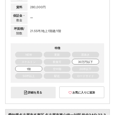
賃料
280,000円
保証金・
ー
敷金
坪面積/
21.55坪/地上1階建/1階
階数
特徴
NEW
更新
居抜き
スケルトン
飲食可
30万円以下
1階
空中階
20坪以下
50坪以上
駅近
ロードサイド
詳細を見る
お気に入りに追加
愛知県名古屋市名東区 名古屋市東山線一社駅 徒歩24分 23.3