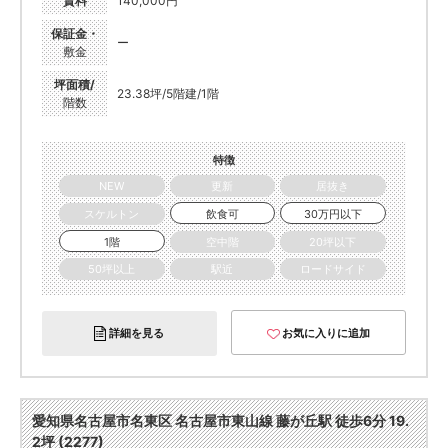
賃料
140,000円
保証金・
ー
敷金
坪面積/
23.38坪/5階建/1階
階数
特徴
NEW
更新
居抜き
スケルトン
飲食可
30万円以下
1階
空中階
20坪以下
50坪以上
駅近
ロードサイド
詳細を見る
お気に入りに追加
愛知県名古屋市名東区 名古屋市東山線 藤が丘駅 徒歩6分 19.
2坪 (2277)