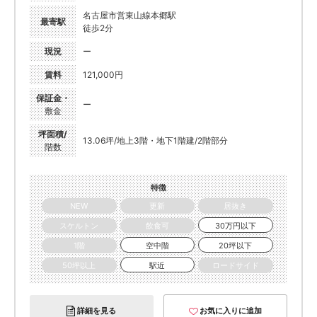
名古屋市営東山線本郷駅
最寄駅
徒歩2分
現況
ー
賃料
121,000円
保証金・
ー
敷金
坪面積/
13.06坪/地上3階・地下1階建/2階部分
階数
特徴
NEW
更新
居抜き
スケルトン
飲食可
30万円以下
1階
空中階
20坪以下
50坪以上
駅近
ロードサイド
詳細を見る
お気に入りに追加