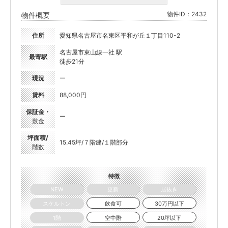
物件ID：2432
物件概要
住所
愛知県名古屋市名東区平和が丘１丁目110-2
名古屋市東山線一社 駅
最寄駅
徒歩21分
現況
ー
賃料
88,000円
保証金・
ー
敷金
坪面積/
15.45坪/７階建/１階部分
階数
特徴
NEW
更新
居抜き
スケルトン
飲食可
30万円以下
1階
空中階
20坪以下