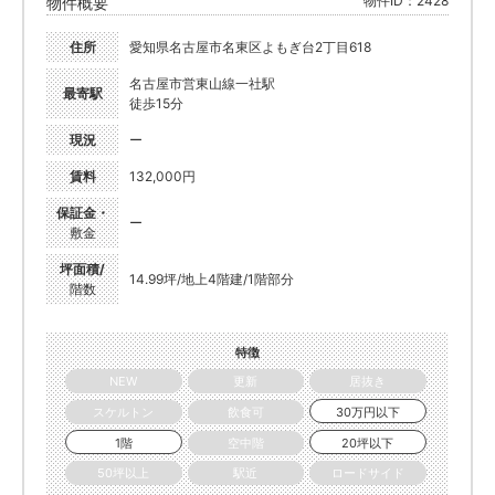
物件ID：2428
物件概要
住所
愛知県名古屋市名東区よもぎ台2丁目618
名古屋市営東山線一社駅
最寄駅
徒歩15分
現況
ー
賃料
132,000円
保証金・
ー
敷金
坪面積/
14.99坪/地上4階建/1階部分
階数
特徴
NEW
更新
居抜き
スケルトン
飲食可
30万円以下
1階
空中階
20坪以下
50坪以上
駅近
ロードサイド