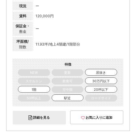
現況
ー
賃料
120,000円
保証金・
ー
敷金
坪面積/
11.93坪/地上4階建/1階部分
階数
特徴
NEW
更新
居抜き
スケルトン
飲食可
30万円以下
1階
空中階
20坪以下
50坪以上
駅近
ロードサイド
詳細を見る
お気に入りに追加