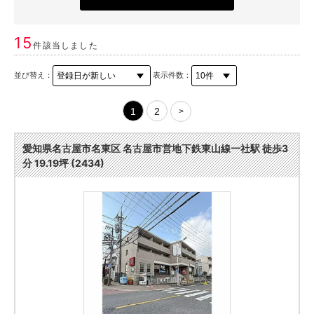
15
件該当しました
並び替え：
表示件数：
1
2
>
愛知県名古屋市名東区 名古屋市営地下鉄東山線一社駅 徒歩3
分 19.19坪 (2434)