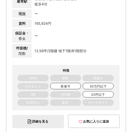
最寄駅
徒歩4分
現況
ー
賃料
165,924円
保証金・
ー
敷金
坪面積/
12.56坪/3階建 地下1階/B1階部分
階数
特徴
NEW
更新
居抜き
スケルトン
飲食可
30万円以下
1階
空中階
20坪以下
50坪以上
駅近
ロードサイド
詳細を見る
お気に入りに追加