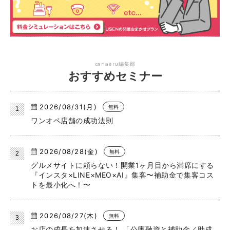
canaeru編集部
おすすめセミナー
2026/08/31(月)
無料
ワンオペ店舗の成功法則
2026/08/28(金)
無料
グルメサイトに頼らない！開業1ヶ月目から満席にする
『インスタ×LINE×MEO×AI』集客〜補助金で集客コス
トを最小化へ！〜
2026/08/27(木)
無料
お店の成長を加速させる！ 「公庫融資と補助金／助成