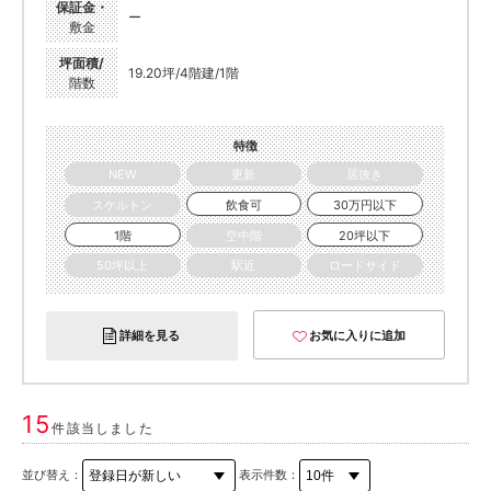
保証金・
ー
敷金
坪面積/
19.20坪/4階建/1階
階数
特徴
NEW
更新
居抜き
スケルトン
飲食可
30万円以下
1階
空中階
20坪以下
50坪以上
駅近
ロードサイド
詳細を見る
お気に入りに追加
15
件該当しました
並び替え：
表示件数：