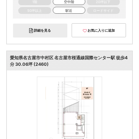
1階
空中階
20坪以下
50坪以上
駅近
ロードサイド
詳細を見る
お気に入りに追加
愛知県名古屋市中村区 名古屋市桜通線国際センター駅 徒歩4
分 30.06坪 (2460)