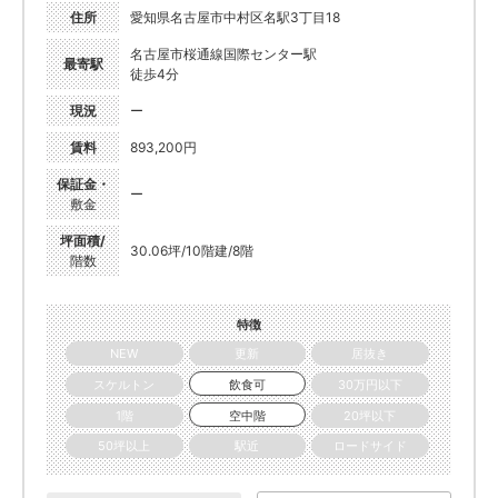
住所
愛知県名古屋市中村区名駅3丁目18
名古屋市桜通線国際センター駅
最寄駅
徒歩4分
現況
ー
賃料
893,200円
保証金・
ー
敷金
坪面積/
30.06坪/10階建/8階
階数
特徴
NEW
更新
居抜き
スケルトン
飲食可
30万円以下
1階
空中階
20坪以下
50坪以上
駅近
ロードサイド