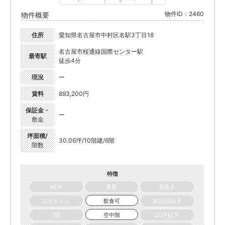
物件ID：2460
物件概要
住所
愛知県名古屋市中村区名駅3丁目18
名古屋市桜通線国際センター駅
最寄駅
徒歩4分
現況
ー
賃料
893,200円
保証金・
ー
敷金
坪面積/
30.06坪/10階建/6階
階数
特徴
NEW
更新
居抜き
スケルトン
飲食可
30万円以下
1階
空中階
20坪以下