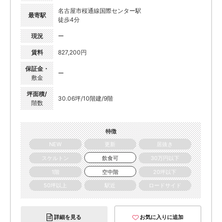
名古屋市桜通線国際センター駅
最寄駅
徒歩4分
現況
ー
賃料
827,200円
保証金・
ー
敷金
坪面積/
30.06坪/10階建/9階
階数
特徴
NEW
更新
居抜き
スケルトン
飲食可
30万円以下
1階
空中階
20坪以下
50坪以上
駅近
ロードサイド
詳細を見る
お気に入りに追加