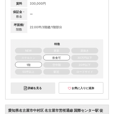
賃料
330,000円
保証金・
ー
敷金
坪面積/
22.00坪/3階建/1階部分
階数
特徴
NEW
更新
居抜き
スケルトン
飲食可
30万円以下
1階
空中階
20坪以下
50坪以上
駅近
ロードサイド
詳細を見る
お気に入りに追加
愛知県名古屋市中村区 名古屋市営桜通線 国際センター駅 徒