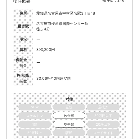
物件ID：2461
物件概要
住所
愛知県名古屋市中村区名駅3丁目18
名古屋市桜通線国際センター駅
最寄駅
徒歩4分
現況
ー
賃料
893,200円
保証金・
ー
敷金
坪面積/
30.06坪/10階建/7階
階数
特徴
NEW
更新
居抜き
スケルトン
飲食可
30万円以下
1階
空中階
20坪以下
50坪以上
駅近
ロードサイド