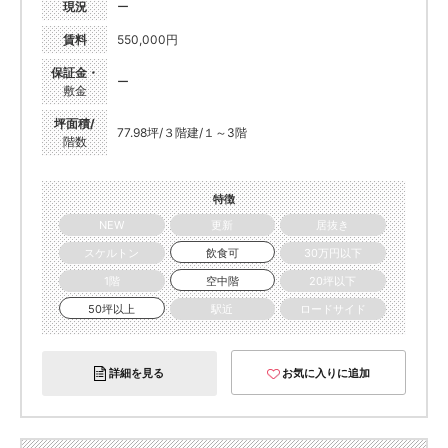
現況
ー
賃料
550,000円
保証金・
ー
敷金
坪面積/
77.98坪/３階建/１～3階
階数
特徴
NEW
更新
居抜き
スケルトン
飲食可
30万円以下
1階
空中階
20坪以下
50坪以上
駅近
ロードサイド
詳細を見る
お気に入りに追加