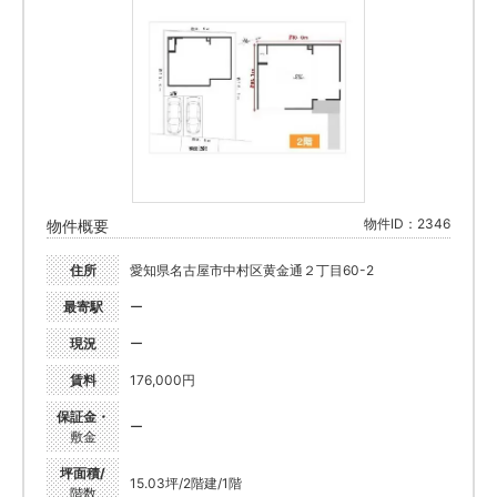
物件ID：2346
物件概要
住所
愛知県名古屋市中村区黄金通２丁目60-2
最寄駅
ー
現況
ー
賃料
176,000円
保証金・
ー
敷金
坪面積/
15.03坪/2階建/1階
階数