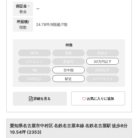
保証金・
ー
敷金
坪面積/
24.78坪/9階建/7階
階数
特徴
NEW
更新
居抜き
スケルトン
飲食可
30万円以下
1階
空中階
20坪以下
50坪以上
駅近
ロードサイド
詳細を見る
お気に入りに追加
愛知県名古屋市中村区 名鉄名古屋本線 名鉄名古屋駅 徒歩8分
19.54坪 (2353)