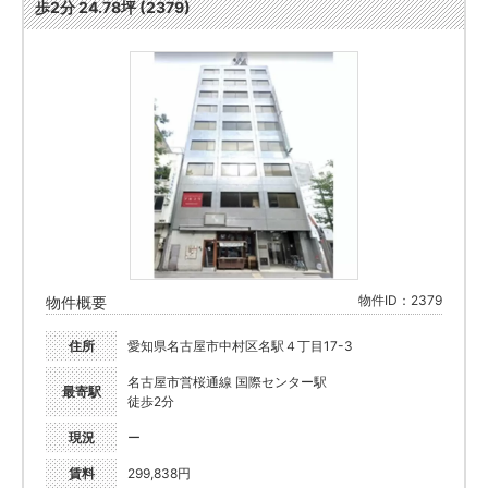
歩2分 24.78坪 (2379)
物件ID：2379
物件概要
住所
愛知県名古屋市中村区名駅４丁目17-3
名古屋市営桜通線 国際センター駅
最寄駅
徒歩2分
現況
ー
賃料
299,838円