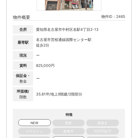
物件ID：2465
物件概要
住所
愛知県名古屋市中村区名駅4丁目2-13
名古屋市営桜通線国際センター駅
最寄駅
徒歩2分
現況
ー
賃料
825,000円
保証金・
ー
敷金
坪面積/
35.81坪/地上9階建/3階部分
階数
特徴
NEW
更新
居抜き
スケルトン
飲食可
30万円以下