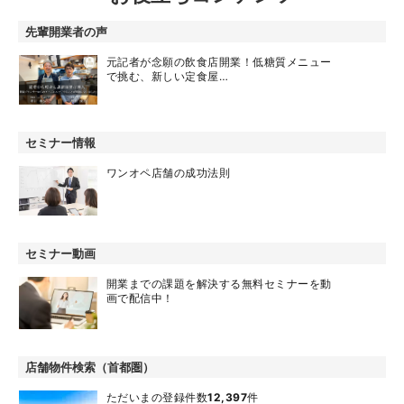
先輩開業者の声
元記者が念願の飲食店開業！低糖質メニュー
で挑む、新しい定食屋…
セミナー情報
ワンオペ店舗の成功法則
セミナー動画
開業までの課題を解決する無料セミナーを動
画で配信中！
店舗物件検索（首都圏）
ただいまの登録件数
12,397
件