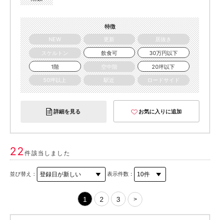
特徴
NEW
更新
居抜き
スケルトン
飲食可
30万円以下
1階
空中階
20坪以下
50坪以上
駅近
ロードサイド
詳細を見る
お気に入りに追加
22
件該当しました
並び替え：
表示件数：
1
2
3
>