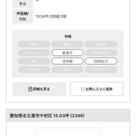
ー
敷金
坪面積/
19.54坪/3階建/2階
階数
特徴
NEW
更新
居抜き
スケルトン
飲食可
30万円以下
1階
空中階
20坪以下
50坪以上
駅近
ロードサイド
詳細を見る
お気に入りに追加
愛知県名古屋市中村区 15.03坪 (2346)