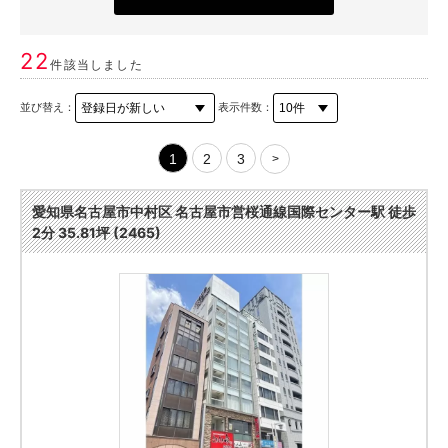
22
件該当しました
並び替え：
表示件数：
1
2
3
>
愛知県名古屋市中村区 名古屋市営桜通線国際センター駅 徒歩
2分 35.81坪 (2465)