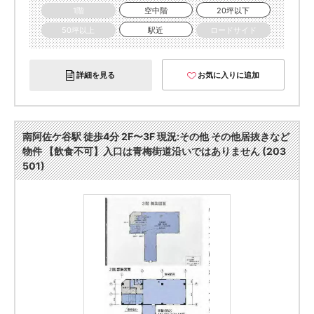
1階
空中階
20坪以下
50坪以上
駅近
ロードサイド
詳細を見る
お気に入りに追加
南阿佐ケ谷駅 徒歩4分 2F〜3F 現況:その他 その他居抜きなど
物件 【飲食不可】入口は青梅街道沿いではありません (203
501)