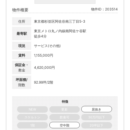
物件ID：203514
物件概要
住所
東京都杉並区阿佐谷南三丁目5-3
東京メトロ丸ノ内線南阿佐ケ谷駅
最寄駅
徒歩4分
現況
サービス(その他)
賃料
1,155,000円
保証金・
4,620,000円
敷金
坪面積/
92.99坪/2階
階数
特徴
NEW
更新
居抜き
スケルトン
飲食可
30万円以下
1階
空中階
20坪以下