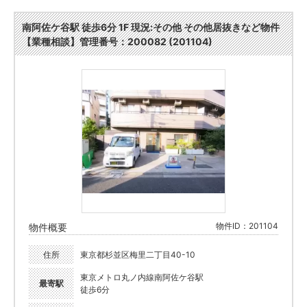
南阿佐ケ谷駅 徒歩6分 1F 現況:その他 その他居抜きなど物件
【業種相談】管理番号：200082 (201104)
物件ID：201104
物件概要
住所
東京都杉並区梅里二丁目40-10
東京メトロ丸ノ内線南阿佐ケ谷駅
最寄駅
徒歩6分