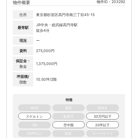
物件ID：203292
物件概要
住所
東京都杉並区高円寺南三丁目45-15
JR中央・総武線高円寺駅
最寄駅
徒歩4分
現況
ー
賃料
275,000円
保証金・
1,375,000円
敷金
坪面積/
10.50坪/2階
階数
特徴
NEW
更新
居抜き
スケルトン
飲食可
30万円以下
1階
空中階
20坪以下
50坪以上
駅近
ロードサイド