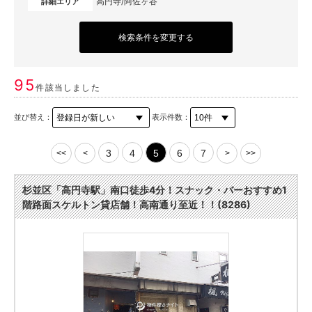
高円寺/阿佐ヶ谷
詳細エリア
検索条件を変更する
95
件該当しました
並び替え：
表示件数：
3
4
5
6
7
<<
<
>
>>
杉並区「高円寺駅」南口徒歩4分！スナック・バーおすすめ1
階路面スケルトン貸店舗！高南通り至近！！(8286)