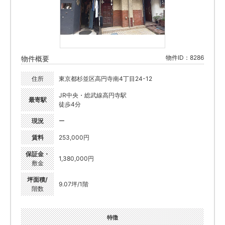
物件ID：8286
物件概要
住所
東京都杉並区高円寺南4丁目24-12
JR中央・総武線高円寺駅
最寄駅
徒歩4分
現況
ー
賃料
253,000円
保証金・
1,380,000円
敷金
坪面積/
9.07坪/1階
階数
特徴