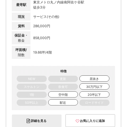
東京メトロ丸ノ内線南阿佐ケ谷駅
最寄駅
徒歩3分
現況
サービス(その他)
賃料
286,000円
保証金・
858,000円
敷金
坪面積/
19.66坪/4階
階数
特徴
NEW
更新
居抜き
スケルトン
飲食可
30万円以下
1階
空中階
20坪以下
50坪以上
駅近
ロードサイド
詳細を見る
お気に入りに追加