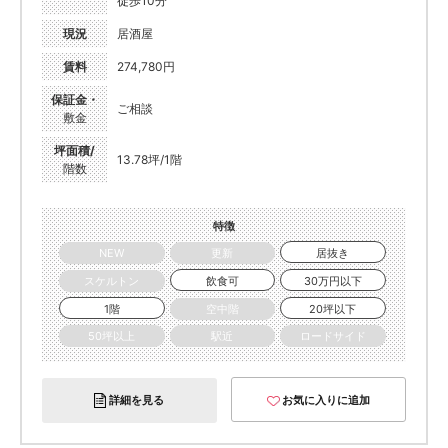
徒歩10分
現況
居酒屋
賃料
274,780円
保証金・
ご相談
敷金
坪面積/
13.78坪/1階
階数
特徴
NEW
更新
居抜き
スケルトン
飲食可
30万円以下
1階
空中階
20坪以下
50坪以上
駅近
ロードサイド
詳細を見る
お気に入りに追加