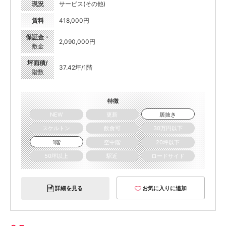
現況
サービス(その他)
賃料
418,000円
保証金・
2,090,000円
敷金
坪面積/
37.42坪/1階
階数
特徴
NEW
更新
居抜き
スケルトン
飲食可
30万円以下
1階
空中階
20坪以下
50坪以上
駅近
ロードサイド
詳細を見る
お気に入りに追加