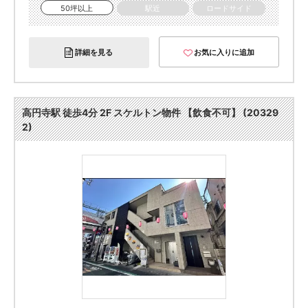
50坪以上
駅近
ロードサイド
詳細を見る
お気に入りに追加
高円寺駅 徒歩4分 2F スケルトン物件 【飲食不可】 (20329
2)