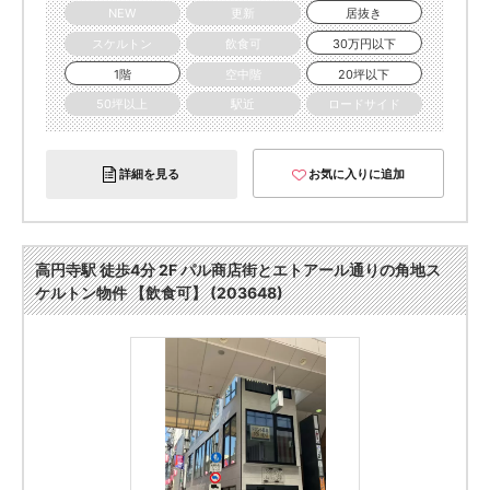
NEW
更新
居抜き
スケルトン
飲食可
30万円以下
1階
空中階
20坪以下
50坪以上
駅近
ロードサイド
詳細を見る
お気に入りに追加
高円寺駅 徒歩4分 2F パル商店街とエトアール通りの角地ス
ケルトン物件 【飲食可】 (203648)