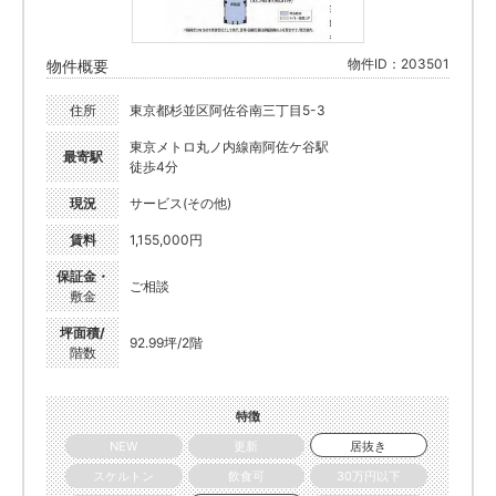
物件ID：203501
物件概要
住所
東京都杉並区阿佐谷南三丁目5-3
東京メトロ丸ノ内線南阿佐ケ谷駅
最寄駅
徒歩4分
現況
サービス(その他)
賃料
1,155,000円
保証金・
ご相談
敷金
坪面積/
92.99坪/2階
階数
特徴
NEW
更新
居抜き
スケルトン
飲食可
30万円以下