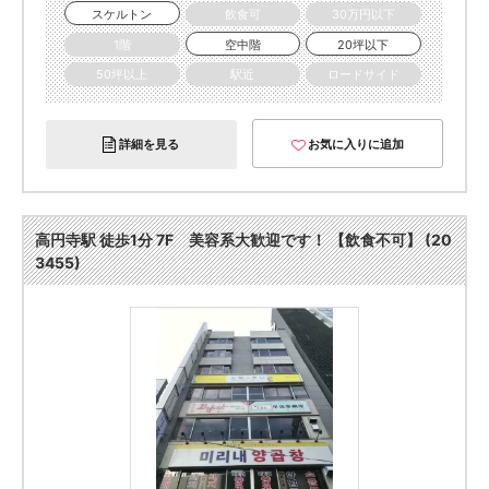
スケルトン
飲食可
30万円以下
1階
空中階
20坪以下
50坪以上
駅近
ロードサイド
詳細を見る
お気に入りに追加
高円寺駅 徒歩1分 7F 美容系大歓迎です！ 【飲食不可】 (20
3455)