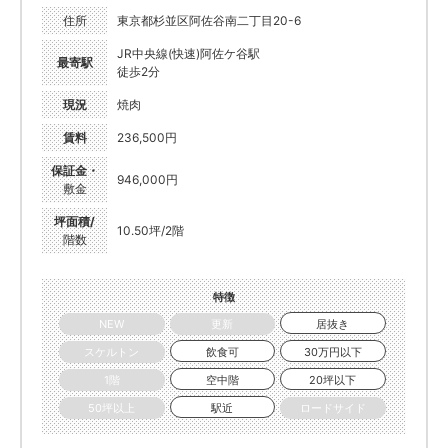
住所
東京都杉並区阿佐谷南二丁目20-6
JR中央線(快速)阿佐ケ谷駅
最寄駅
徒歩2分
現況
焼肉
賃料
236,500円
保証金・
946,000円
敷金
坪面積/
10.50坪/2階
階数
特徴
NEW
更新
居抜き
スケルトン
飲食可
30万円以下
1階
空中階
20坪以下
50坪以上
駅近
ロードサイド