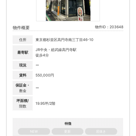
物件ID：203648
物件概要
住所
東京都杉並区高円寺南三丁目46-10
JR中央・総武線高円寺駅
最寄駅
徒歩4分
現況
ー
賃料
550,000円
保証金・
ー
敷金
坪面積/
19.95坪/2階
階数
特徴
NEW
更新
居抜き