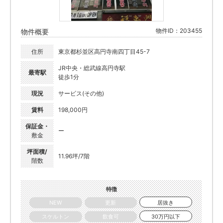
物件ID：203455
物件概要
住所
東京都杉並区高円寺南四丁目45-7
JR中央・総武線高円寺駅
最寄駅
徒歩1分
現況
サービス(その他)
賃料
198,000円
保証金・
ー
敷金
坪面積/
11.96坪/7階
階数
特徴
NEW
更新
居抜き
スケルトン
飲食可
30万円以下