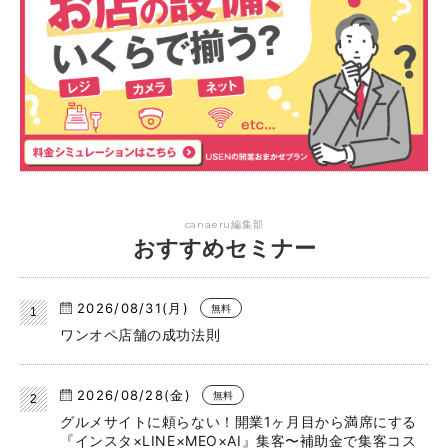
canaeru編集部
おすすめセミナー
2026/08/31(月)
無料
ワンオペ店舗の成功法則
2026/08/28(金)
無料
グルメサイトに頼らない！開業1ヶ月目から満席にする
『インスタ×LINE×MEO×AI』集客〜補助金で集客コス