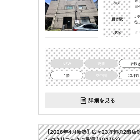
東
住所
目4
J
最寄駅
徒
現況
ク
NEW
更新
居抜
1階
空中階
20坪
詳細を見る
【2026年4月新築】広々23坪超の2階
ンやクリニックに最適 (204753)