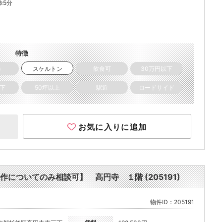
歩5分
特徴
き
スケルトン
飲食可
30万円以下
以下
50坪以上
駅近
ロードサイド
お気に入りに追加
についてのみ相談可】 高円寺 １階 (205191)
物件ID：205191