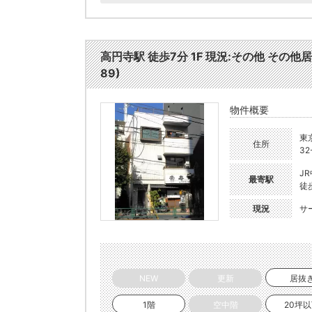
高円寺駅 徒歩7分 1F 現況:その他 その他
89)
物件概要
東
住所
32
J
最寄駅
徒
現況
サ
NEW
更新
居抜
1階
空中階
20坪