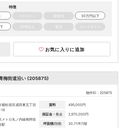
特徴
き
スケルトン
飲食可
30万円以下
以下
50坪以上
駅近
ロードサイド
お気に入りに追加
梅街道沿い (205875)
物件ID：205875
京都杉並区成田東五丁目
賃料
495,000円
-16
保証金・
敷金
2,970,000円
京メトロ丸ノ内線南阿佐
坪面積/
階数
30.71坪/1階
谷駅