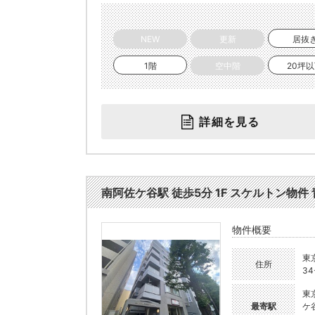
NEW
更新
居抜
1階
空中階
20坪
詳細を見る
南阿佐ケ谷駅 徒歩5分 1F スケルトン物件 青
物件概要
東
住所
34
東
最寄駅
ケ