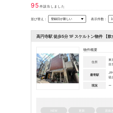
95
件該当しました
並び替え：
表示件数：
高円寺駅 徒歩5分 1F スケルトン物件 【飲食
物件概要
東
住所
目3
J
最寄駅
徒
現況
ー
NEW
更新
居抜