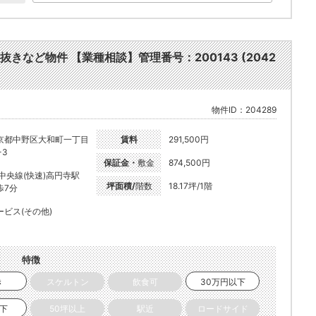
居抜きなど物件 【業種相談】管理番号：200143 (2042
物件ID：204289
京都中野区大和町一丁目
賃料
291,500円
-3
保証金・
敷金
874,500円
R中央線(快速)高円寺駅
坪面積/
階数
18.17坪/1階
歩7分
ービス(その他)
特徴
き
スケルトン
飲食可
30万円以下
以下
50坪以上
駅近
ロードサイド