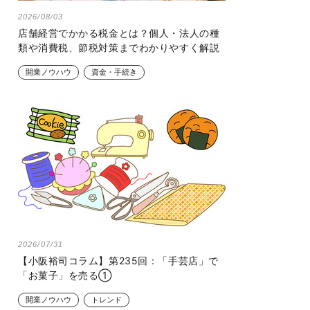
2026/08/03
店舗経営でかかる税金とは？個人・法人の種
類や消費税、節税対策までわかりやすく解説
開業ノウハウ
資金・手続き
2026/07/31
【小阪裕司コラム】第235回：「手芸店」で
「お菓子」を売る①
開業ノウハウ
トレンド