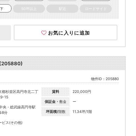
以下
50坪以上
駅近
ロードサイド
お気に入りに追加
205880)
物件ID：205880
京都杉並区高円寺北二丁
賃料
220,000円
9-15
保証金・
敷金
ー
R中央・総武線高円寺駅
坪面積/
階数
11.34坪/1階
歩8分
ービス(その他)