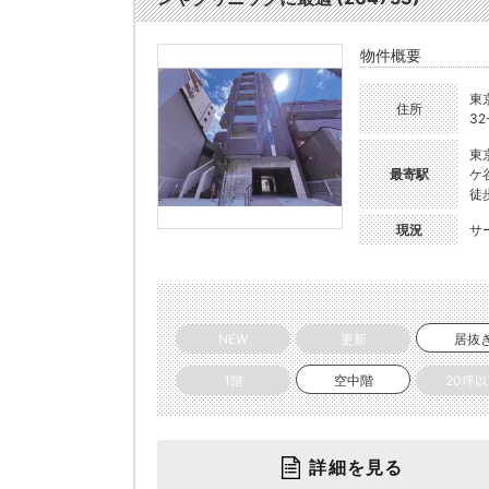
物件概要
東
住所
32
東
最寄駅
ケ
徒
現況
サ
NEW
更新
居抜
1階
空中階
20坪
詳細を見る