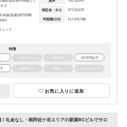
京都杉並区高円寺南三丁
賃料
192,500円
4-2
保証金・
敷金
577,500円
R中央線(快速)高円寺駅
坪面積/
階数
15.13坪/1階
歩6分
リニック
特徴
き
スケルトン
飲食可
30万円以下
以下
50坪以上
駅近
ロードサイド
お気に入りに追加
店舗！礼金なし・南阿佐ケ谷エリアの新築RCビルでサロ