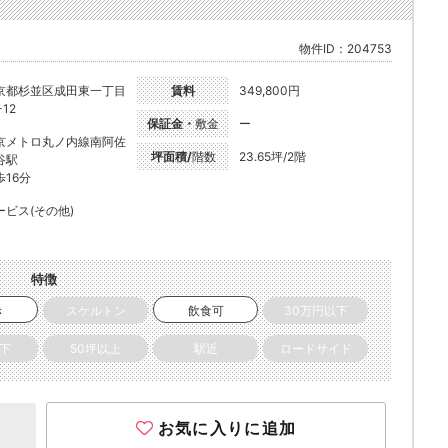
物件ID：204753
京都杉並区成田東一丁目
賃料
349,800円
-12
保証金・
敷金
ー
京メトロ丸ノ内線南阿佐
坪面積/
階数
23.65坪/2階
谷駅
歩16分
ービス(その他)
特徴
き
スケルトン
飲食可
30万円以下
以下
50坪以上
駅近
ロードサイド
お気に入りに追加