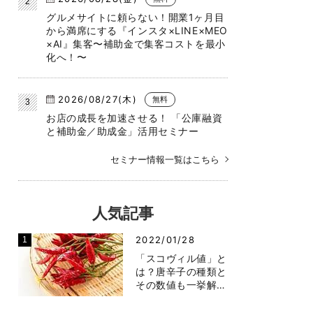
グルメサイトに頼らない！開業1ヶ月目
から満席にする『インスタ×LINE×MEO
×AI』集客〜補助金で集客コストを最小
化へ！〜
2026/08/27(木)
無料
お店の成長を加速させる！ 「公庫融資
と補助金／助成金」活用セミナー
セミナー情報一覧はこちら
人気記事
2022/01/28
「スコヴィル値」と
は？唐辛子の種類と
その数値も一挙解…