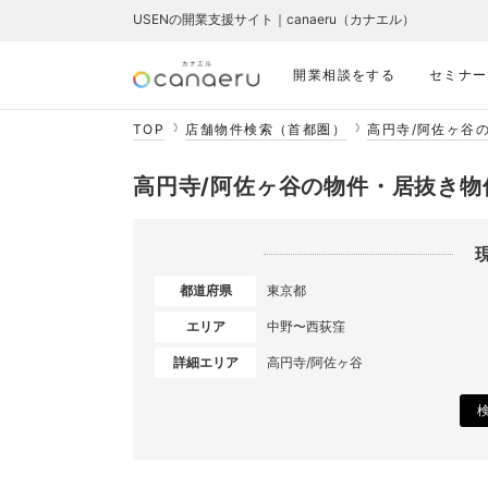
USENの開業支援サイト｜canaeru（カナエル）
開業相談をする
セミナー
TOP
店舗物件検索（首都圏）
高円寺/阿佐ヶ谷
高円寺/阿佐ヶ谷の物件・居抜き物
都道府県
東京都
エリア
中野〜西荻窪
詳細エリア
高円寺/阿佐ヶ谷