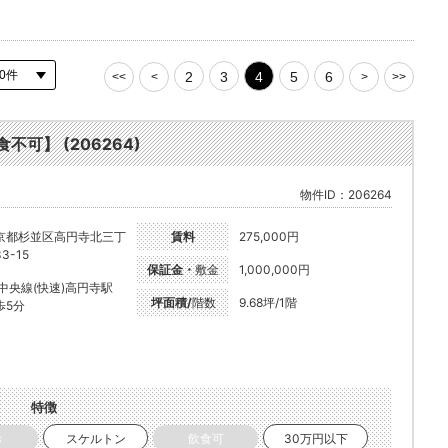
2
3
4
5
6
<<
<
>
>>
不可】 (206264)
物件ID：206264
京都杉並区高円寺北三丁
賃料
275,000円
3-15
保証金・
敷金
1,000,000円
R中央線(快速)高円寺駅
坪面積/
階数
9.68坪/1階
歩5分
特徴
き
スケルトン
飲食可
30万円以下