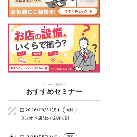
canaeru編集部
おすすめセミナー
2026/08/31(月)
無料
ワンオペ店舗の成功法則
2026/08/28(金)
無料