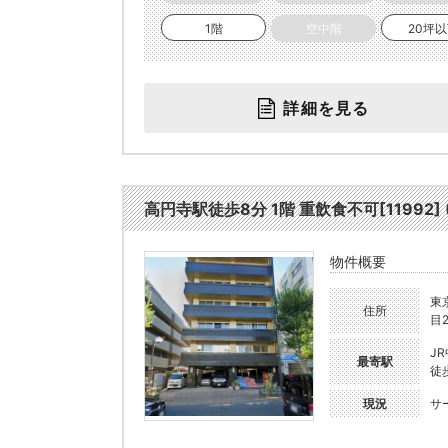
1階
空中階
20坪
詳細を見る
高円寺駅徒歩8分 1階 重飲食不可[11992] (
物件概要
東
住所
目2
J
最寄駅
徒
現況
サ