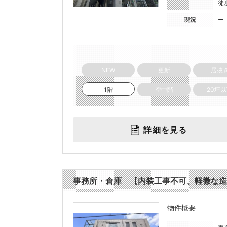
徒
現況
ー
NEW
更新
居抜
1階
空中階
20坪
詳細を見る
事務所・倉庫 【内装工事不可、軽微な造作
物件概要