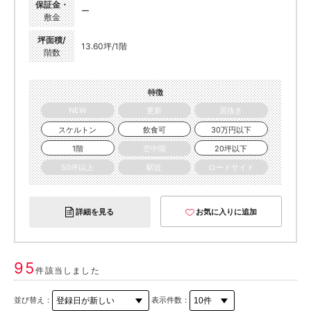
保証金・
ー
敷金
坪面積/
13.60坪/1階
階数
特徴
NEW
更新
居抜き
スケルトン
飲食可
30万円以下
1階
空中階
20坪以下
50坪以上
駅近
ロードサイド
詳細を見る
お気に入りに追加
95
件該当しました
並び替え：
表示件数：