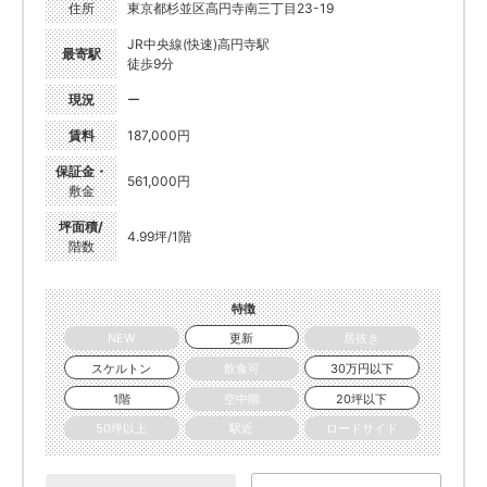
住所
東京都杉並区高円寺南三丁目23-19
JR中央線(快速)高円寺駅
最寄駅
徒歩9分
現況
ー
賃料
187,000円
保証金・
561,000円
敷金
坪面積/
4.99坪/1階
階数
特徴
NEW
更新
居抜き
スケルトン
飲食可
30万円以下
1階
空中階
20坪以下
50坪以上
駅近
ロードサイド