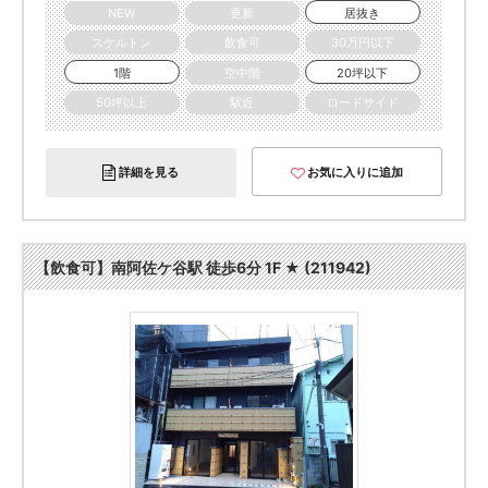
NEW
更新
居抜き
スケルトン
飲食可
30万円以下
1階
空中階
20坪以下
50坪以上
駅近
ロードサイド
詳細を見る
お気に入りに追加
【飲食可】南阿佐ケ谷駅 徒歩6分 1F ★ (211942)