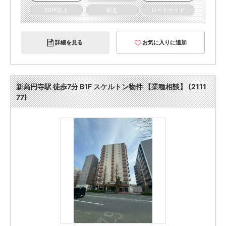
50坪以上
駅近
ロードサイド
詳細を見る
お気に入りに追加
新高円寺駅 徒歩7分 B1F スケルトン物件 【業種相談】 (2111
77)