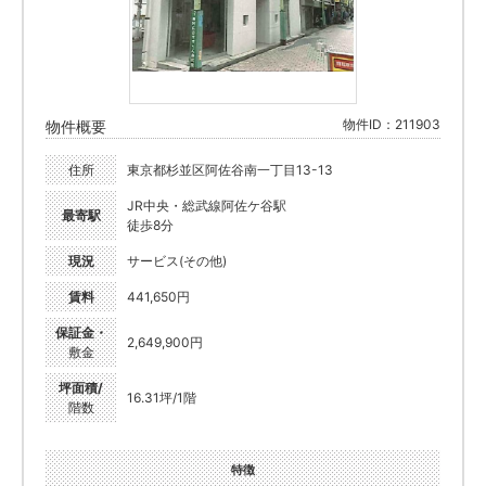
物件ID：211903
物件概要
住所
東京都杉並区阿佐谷南一丁目13-13
JR中央・総武線阿佐ケ谷駅
最寄駅
徒歩8分
現況
サービス(その他)
賃料
441,650円
保証金・
2,649,900円
敷金
坪面積/
16.31坪/1階
階数
特徴