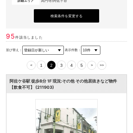
高円寺/阿佐ヶ谷
詳細エリア
検索条件を変更する
95
件該当しました
並び替え：
表示件数：
1
2
3
4
5
<
>
>>
阿佐ケ谷駅 徒歩8分 1F 現況:その他 その他居抜きなど物件
【飲食不可】 (211903)