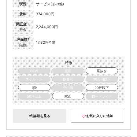
現況
サービス(その他)
賃料
374,000円
保証金・
2,244,000円
敷金
坪面積/
17.32坪/1階
階数
特徴
NEW
更新
居抜き
スケルトン
飲食可
30万円以下
1階
空中階
20坪以下
50坪以上
駅近
ロードサイド
詳細を見る
お気に入りに追加