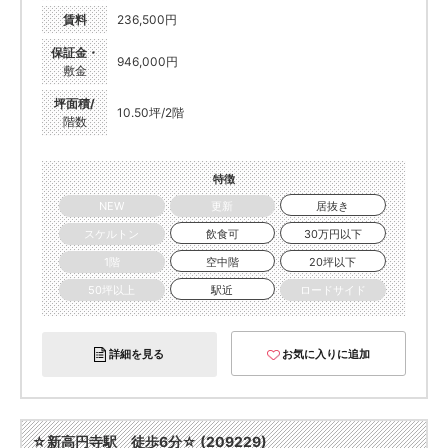
賃料
236,500円
保証金・
946,000円
敷金
坪面積/
10.50坪/2階
階数
特徴
NEW
更新
居抜き
スケルトン
飲食可
30万円以下
1階
空中階
20坪以下
50坪以上
駅近
ロードサイド
詳細を見る
お気に入りに追加
☆新高円寺駅 徒歩6分☆ (209229)