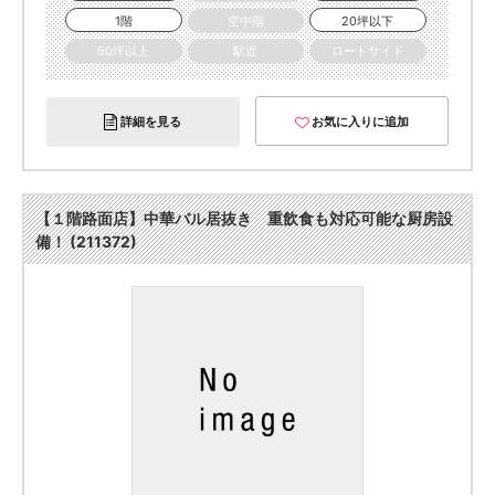
1階
空中階
20坪以下
50坪以上
駅近
ロードサイド
詳細を見る
お気に入りに追加
【１階路面店】中華バル居抜き 重飲食も対応可能な厨房設
備！ (211372)