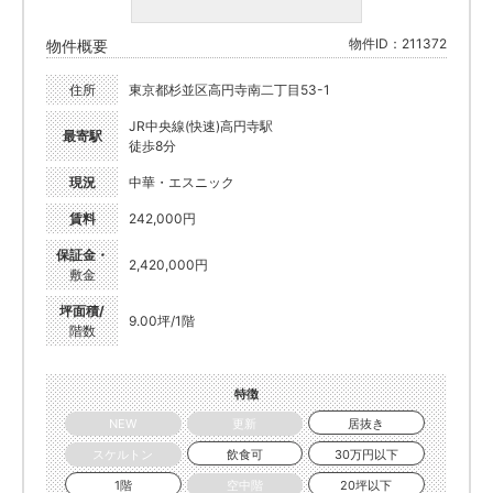
物件ID：211372
物件概要
住所
東京都杉並区高円寺南二丁目53-1
JR中央線(快速)高円寺駅
最寄駅
徒歩8分
現況
中華・エスニック
賃料
242,000円
保証金・
2,420,000円
敷金
坪面積/
9.00坪/1階
階数
特徴
NEW
更新
居抜き
スケルトン
飲食可
30万円以下
1階
空中階
20坪以下