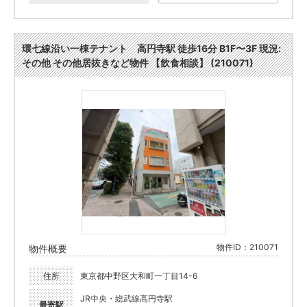
環七線沿い一棟テナント 高円寺駅 徒歩16分 B1F〜3F 現況:
その他 その他居抜きなど物件 【飲食相談】 (210071)
物件ID：210071
物件概要
住所
東京都中野区大和町一丁目14-6
JR中央・総武線高円寺駅
最寄駅