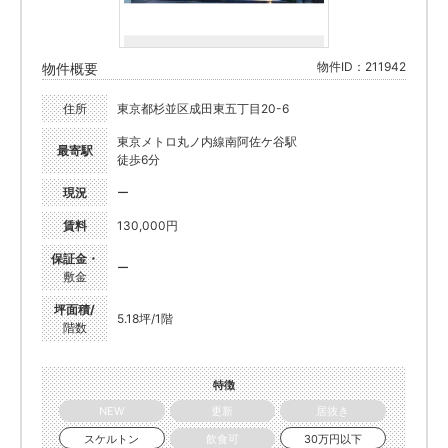
物件ID：211942
物件概要
住所
東京都杉並区成田東五丁目20-6
東京メトロ丸ノ内線南阿佐ケ谷駅
最寄駅
徒歩6分
現況
ー
賃料
130,000円
保証金・
ー
敷金
坪面積/
5.18坪/1階
階数
特徴
NEW
更新
居抜き
スケルトン
飲食可
30万円以下