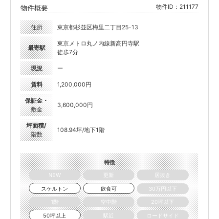
物件ID：211177
物件概要
住所
東京都杉並区梅里二丁目25-13
東京メトロ丸ノ内線新高円寺駅
最寄駅
徒歩7分
現況
ー
賃料
1,200,000円
保証金・
3,600,000円
敷金
坪面積/
108.94坪/地下1階
階数
特徴
NEW
更新
居抜き
スケルトン
飲食可
30万円以下
1階
空中階
20坪以下
50坪以上
駅近
ロードサイド