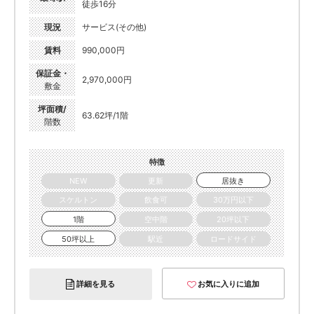
徒歩16分
現況
サービス(その他)
賃料
990,000円
保証金・
2,970,000円
敷金
坪面積/
63.62坪/1階
階数
特徴
NEW
更新
居抜き
スケルトン
飲食可
30万円以下
1階
空中階
20坪以下
50坪以上
駅近
ロードサイド
詳細を見る
お気に入りに追加