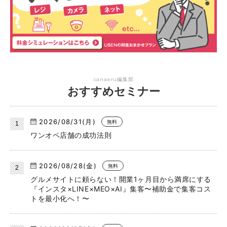
canaeru編集部
おすすめセミナー
2026/08/31(月)
無料
ワンオペ店舗の成功法則
2026/08/28(金)
無料
グルメサイトに頼らない！開業1ヶ月目から満席にする
『インスタ×LINE×MEO×AI』集客〜補助金で集客コス
トを最小化へ！〜