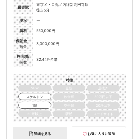
東京メトロ丸ノ内線新高円寺駅
最寄駅
徒歩5分
現況
ー
賃料
550,000円
保証金・
3,300,000円
敷金
坪面積/
32.44坪/1階
階数
特徴
NEW
更新
居抜き
スケルトン
飲食可
30万円以下
1階
空中階
20坪以下
50坪以上
駅近
ロードサイド
詳細を見る
お気に入りに追加