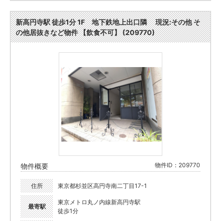
新高円寺駅 徒歩1分 1F 地下鉄地上出口隣 現況:その他 そ
の他居抜きなど物件 【飲食不可】 (209770)
物件ID：209770
物件概要
住所
東京都杉並区高円寺南二丁目17-1
東京メトロ丸ノ内線新高円寺駅
最寄駅
徒歩1分