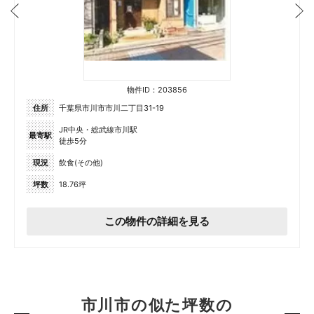
物件ID：203856
住所
千葉県市川市市川二丁目31-19
JR中央・総武線市川駅
最寄駅
徒歩5分
現況
飲食(その他)
坪数
18.76坪
この物件の詳細を見る
市川市の似た坪数の