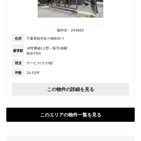
物件ID：204882
住所
千葉県柏市松ケ崎800-1
JR常磐線(上野～取手)柏駅
最寄駅
徒歩29分
現況
サービス(その他)
坪数
24.55坪
この物件の詳細を見る
このエリアの物件一覧を見る