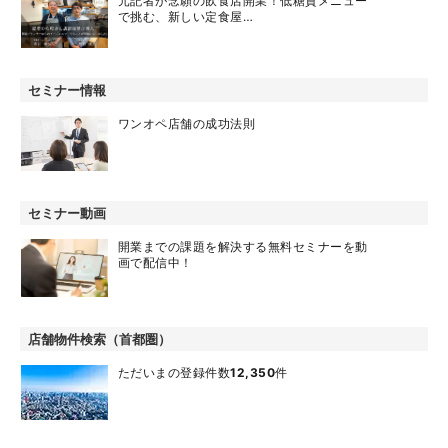
元記者が念願の飲食店開業！低糖質メニュー
で挑む、新しい定食屋…
セミナー情報
ワンオペ店舗の成功法則
セミナー動画
開業までの課題を解決する無料セミナーを動
画で配信中！
店舗物件検索（首都圏）
ただいまの登録件数
12,350
件