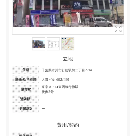
立地
住所
千葉県市川市行徳駅前二丁目7-14
建物名/所在階
大貫ビル 402/4階
東京メトロ東西線行徳駅
最寄駅
徒歩2分
近隣駅1
ー
近隣駅2
ー
費用/契約