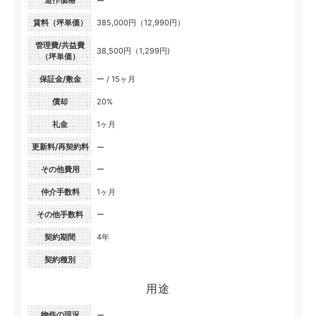
造作価格
ー
賃料（坪単価）
385,000円（12,990円）
管理費/共益費
38,500円（1,299円)
（坪単価）
保証金/敷金
ー / 15ヶ月
償却
20%
礼金
1ヶ月
更新料/再契約料
ー
その他費用
ー
仲介手数料
1ヶ月
その他手数料
ー
契約期間
4年
契約種別
用途
物件の現況
ー