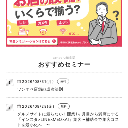
canaeru編集部
おすすめセミナー
2026/08/31(月)
無料
ワンオペ店舗の成功法則
2026/08/28(金)
無料
グルメサイトに頼らない！開業1ヶ月目から満席にする
『インスタ×LINE×MEO×AI』集客〜補助金で集客コス
トを最小化へ！〜