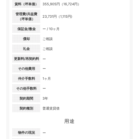
賃料（坪単価）
355,905円（16,724円）
管理費/共益費
23,731円（1,115円)
（坪単価）
保証金/敷金
ー / 10ヶ月
償却
ご相談
礼金
ご相談
更新料/再契約料
ー
その他費用
ー
仲介手数料
1ヶ月
その他手数料
ー
契約期間
3年
契約種別
普通賃貸借
用途
物件の現況
ー