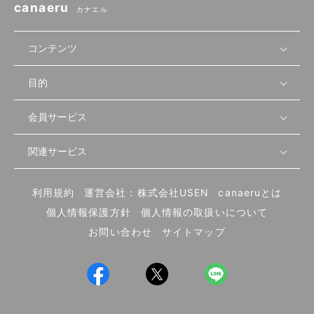
canaeru
カナエル
コンテンツ
目的
無料開業相談
セミナーで学ぶ
会員サービス
店舗運営
物件を探す
セミナー情報
資金・手続き
関連サービス
会員登録
先輩開業者の声
セミナー動画
首都圏
物件
メルマガ設定
記事から学ぶ
セミナー協力一覧
大阪
飲食店サクセスガイド（外部サイト）
内装・設備
利用規約
運営会社：株式会社USEN
canaeruとは
ログイン
飲食店の始め方
北海道
開業・経営に関する記事
個人情報保護方針
個人情報の取扱いについて
食材・仕入れ
業態別の開業方法
東海
編集ポリシー
お問い合わせ
サイトマップ
集客・宣伝
その他
トレンド
UIターン開業特集
飲食店開業