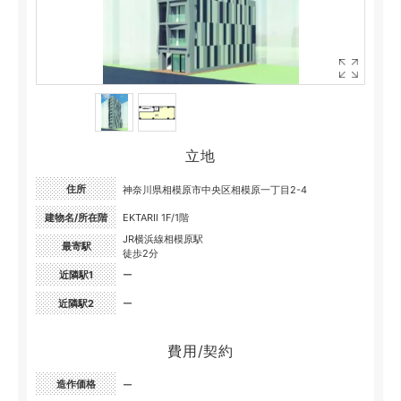
立地
住所
神奈川県相模原市中央区相模原一丁目2-4
建物名/所在階
EKTARⅡ 1F/1階
JR横浜線相模原駅
最寄駅
徒歩2分
近隣駅1
ー
近隣駅2
ー
費用/契約
造作価格
ー