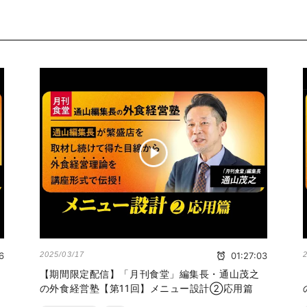
6
2025/03/17
01:27:03
【期間限定配信】「月刊食堂」編集長・通山茂之
の外食経営塾【第11回】メニュー設計②応用篇