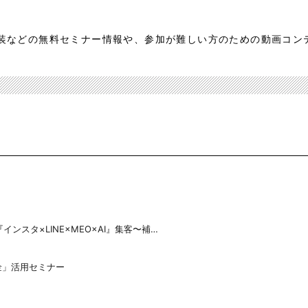
装などの無料セミナー情報や、参加が難しい方のための動画コン
スタ×LINE×MEO×AI』集客〜補…
金」活用セミナー