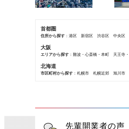
首都圏
住所から探す
：
港区
新宿区
渋谷区
中央区
大阪
エリアから探す
：
難波・心斎橋・本町
天王寺
北海道
市区町村から探す
：
札幌市
札幌近郊
旭川市
先輩開業者の声