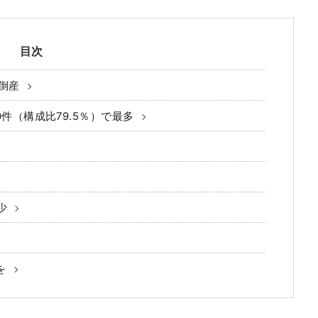
目次
に倒産
0件（構成比79.5％）で最多
少
を