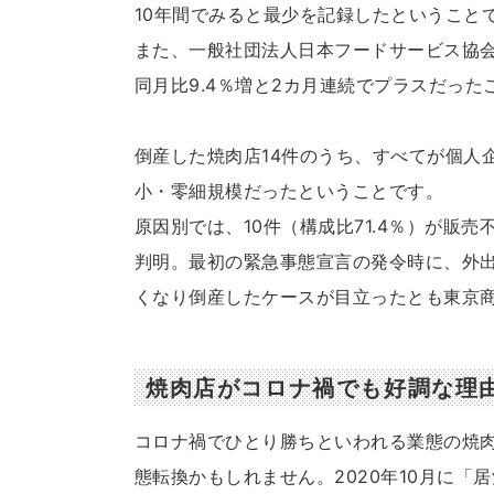
10年間でみると最少を記録したということ
また、一般社団法人日本フードサービス協会
同月比9.4％増と2カ月連続でプラスだっ
倒産した焼肉店14件のうち、すべてが個人企
小・零細規模だったということです。
原因別では、10件（構成比71.4％）が販売
判明。最初の緊急事態宣言の発令時に、外
くなり倒産したケースが目立ったとも東京
焼肉店がコロナ禍でも好調な理
コロナ禍でひとり勝ちといわれる業態の焼
態転換かもしれません。2020年10月に「