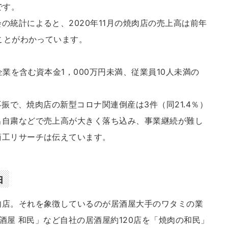
です。
の統計によると、2020年11月の焼肉店の売上高は前年
たことがわかっています。
業を含む資本金1，000万円未満、従業員10人未満の
不振で、焼肉店の新型コロナ関連倒産は3件（同21.4％）
出自粛などで売上高が大きく落ち込み、事業継続が難し
商工リサーチは伝えています。
由
肉店。それを象徴しているのが居酒屋大手のワタミの業
居酒屋 和民」など自社の居酒屋約120店を「焼肉の和民」