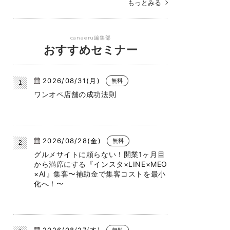
もっとみる
canaeru編集部
おすすめセミナー
2026/08/31(月)
無料
ワンオペ店舗の成功法則
2026/08/28(金)
無料
グルメサイトに頼らない！開業1ヶ月目
から満席にする『インスタ×LINE×MEO
×AI』集客〜補助金で集客コストを最小
化へ！〜
2026/08/27(木)
無料