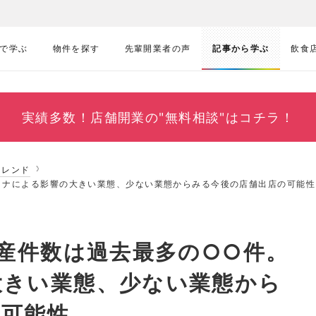
で学ぶ
物件を探す
先輩開業者の声
記事から学ぶ
飲食
実績多数！
店舗開業の"無料相談"はコチラ！
トレンド
コロナによる影響の大きい業態、少ない業態からみる今後の店舗出店の可能性
倒産件数は過去最多の○○件。
大きい業態、少ない業態から
の可能性