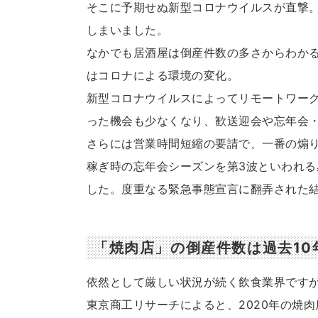
そこに予期せぬ新型コロナウイルスが直撃
しまいました。
なかでも居酒屋は倒産件数の多さからわか
はコロナによる環境の変化。
新型コロナウイルスによってリモートワー
った機会も少なくなり、歓送迎会や忘年会
さらには営業時間短縮の要請で、一番の煽
稼ぎ時の忘年会シーズンを第3波といわれ
した。度重なる緊急事態宣言に翻弄された
「焼肉店」の倒産件数は過去10
依然として厳しい状況が続く飲食業界です
東京商工リサーチによると、2020年の焼肉