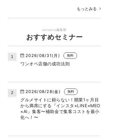
もっとみる
canaeru編集部
おすすめセミナー
2026/08/31(月)
無料
ワンオペ店舗の成功法則
2026/08/28(金)
無料
グルメサイトに頼らない！開業1ヶ月目
から満席にする『インスタ×LINE×MEO
×AI』集客〜補助金で集客コストを最小
化へ！〜