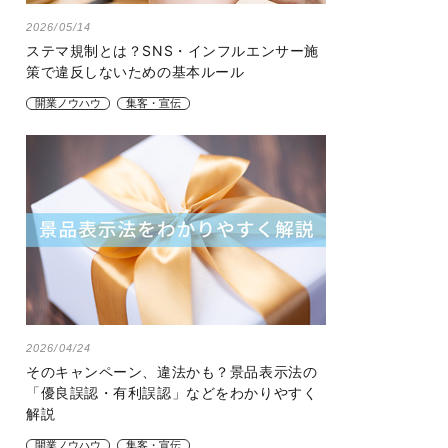
2026/05/14
ステマ規制とは？SNS・インフルエンサー施
策で違反しないための基本ルール
開業ノウハウ
集客・宣伝
2026/04/24
そのキャンペーン、違法かも？景品表示法の
「優良誤認・有利誤認」などをわかりやすく
解説
開業ノウハウ
集客・宣伝