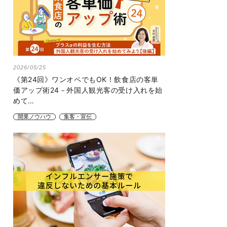
2026/05/25
《第24回》ワンオペでもOK！飲食店の客単
価アップ術24－外国人観光客の受け入れを始
めて…
開業ノウハウ
集客・宣伝