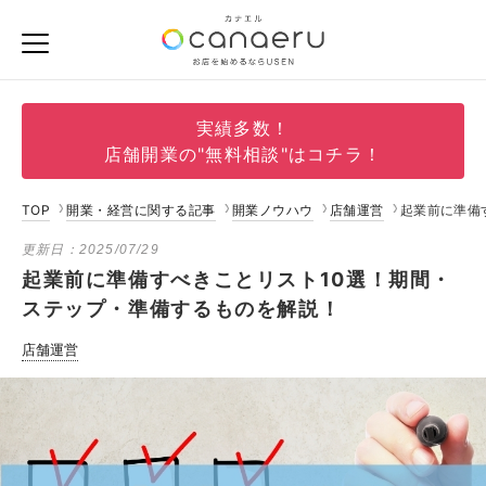
実績多数！
店舗開業の"無料相談"はコチラ！
TOP
開業・経営に関する記事
開業ノウハウ
店舗運営
起業前に準備
更新日：
2025/07/29
起業前に準備すべきことリスト10選！期間・
ステップ・準備するものを解説！
店舗運営