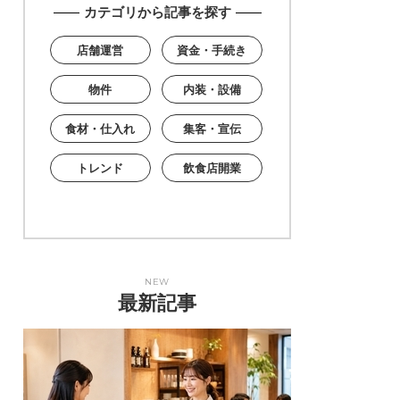
カテゴリから記事を探す
店舗運営
資金・手続き
物件
内装・設備
食材・仕入れ
集客・宣伝
トレンド
飲食店開業
NEW
最新記事