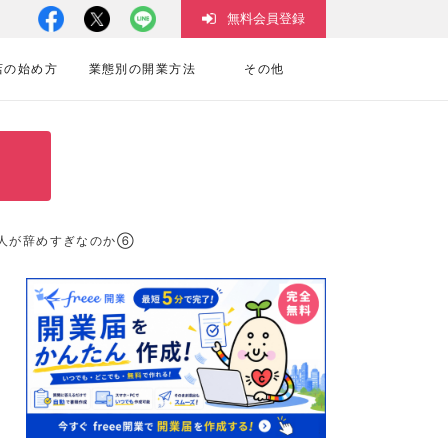
無料会員登録
店の始め方
業態別の開業方法
その他
か人が辞めすぎなのか⑥