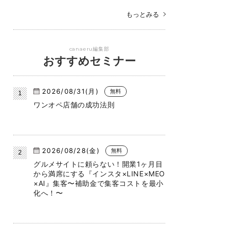
もっとみる
canaeru編集部
おすすめセミナー
2026/08/31(月)
無料
ワンオペ店舗の成功法則
2026/08/28(金)
無料
グルメサイトに頼らない！開業1ヶ月目
から満席にする『インスタ×LINE×MEO
×AI』集客〜補助金で集客コストを最小
化へ！〜