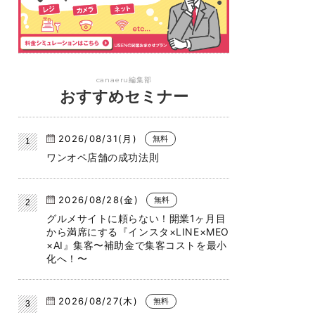
canaeru編集部
おすすめセミナー
2026/08/31(月)
無料
ワンオペ店舗の成功法則
2026/08/28(金)
無料
グルメサイトに頼らない！開業1ヶ月目
から満席にする『インスタ×LINE×MEO
×AI』集客〜補助金で集客コストを最小
化へ！〜
2026/08/27(木)
無料