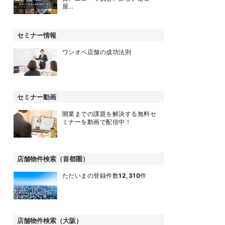
屋…
セミナー情報
ワンオペ店舗の成功法則
セミナー動画
開業までの課題を解決する無料セ
ミナーを動画で配信中！
店舗物件検索（首都圏）
ただいまの登録件数
12,310
件
店舗物件検索（大阪）