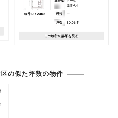
最寄駅
ター駅
徒歩4分
物件ID：2462
現況
ー
坪数
30.06坪
この物件の詳細を見る
村区の似た坪数の
物件
屋
名
塩