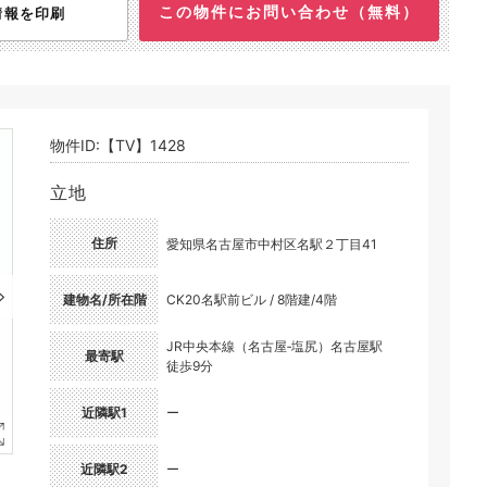
この物件にお問い合わせ（無料）
情報を印刷
物件ID:【TV】1428
立地
住所
愛知県名古屋市中村区名駅２丁目41
建物名/所在階
CK20名駅前ビル / 8階建/4階
JR中央本線（名古屋‐塩尻）名古屋駅
最寄駅
徒歩9分
近隣駅1
ー
近隣駅2
ー