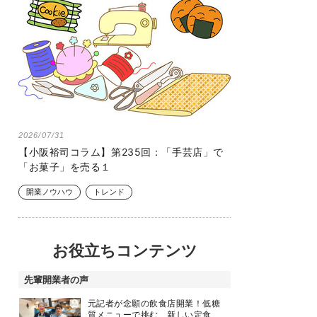
2026/07/31
【小阪裕司コラム】第235回：「手芸店」で
「お菓子」を売る１
開業ノウハウ
トレンド
お役立ちコンテンツ
先輩開業者の声
元記者が念願の飲食店開業！低糖
質メニューで挑む、新しい定食