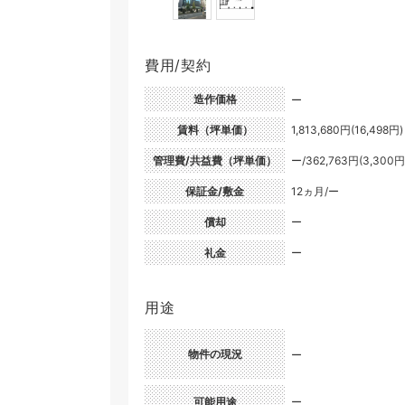
費用/契約
造作価格
ー
賃料（坪単価）
1,813,680円(16,498円)
管理費/共益費（坪単価）
ー/362,763円(3,300円
保証金/敷金
12ヵ月/ー
償却
ー
礼金
ー
用途
物件の現況
ー
可能用途
ー