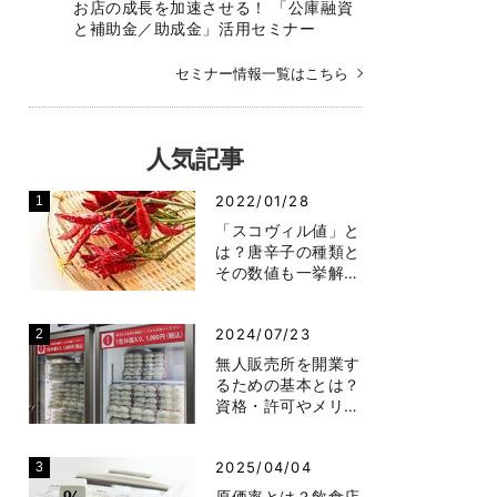
お店の成長を加速させる！ 「公庫融資
と補助金／助成金」活用セミナー
セミナー情報一覧はこちら
人気記事
2022/01/28
「スコヴィル値」と
は？唐辛子の種類と
その数値も一挙解…
2024/07/23
無人販売所を開業す
るための基本とは？
資格・許可やメリ…
2025/04/04
原価率とは？飲食店