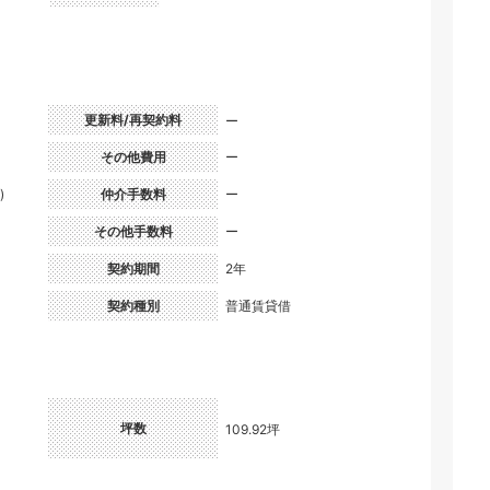
更新料/再契約料
ー
その他費用
ー
)
仲介手数料
ー
その他手数料
ー
契約期間
2年
契約種別
普通賃貸借
坪数
109.92坪