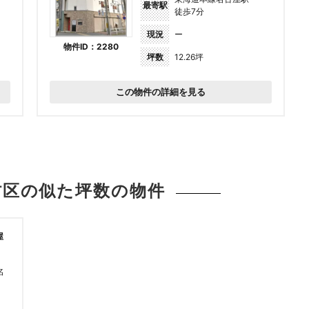
最寄駅
徒歩7分
現況
ー
物件ID：2280
坪数
12.26坪
この物件の詳細を見る
村区の似た坪数の
物件
屋
名
塩