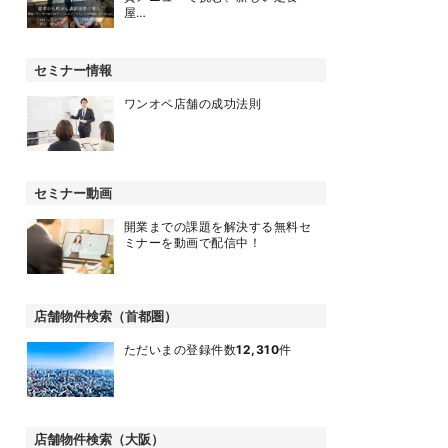
屋…
セミナー情報
ワンオペ店舗の成功法則
セミナー動画
開業までの課題を解決する無料セ
ミナーを動画で配信中！
店舗物件検索（首都圏）
ただいまの登録件数
12,310
件
店舗物件検索（大阪）