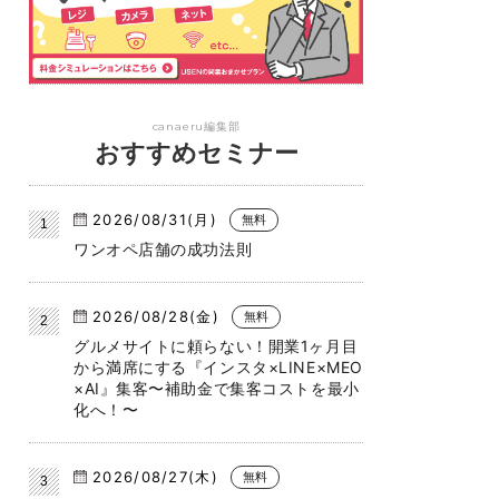
canaeru編集部
おすすめセミナー
2026/08/31(月)
無料
ワンオペ店舗の成功法則
2026/08/28(金)
無料
グルメサイトに頼らない！開業1ヶ月目
から満席にする『インスタ×LINE×MEO
×AI』集客〜補助金で集客コストを最小
化へ！〜
2026/08/27(木)
無料