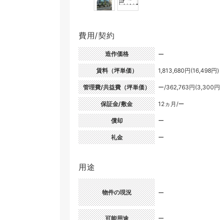
費用/契約
造作価格
ー
賃料（坪単価）
1,813,680円(16,498円)
管理費/共益費（坪単価）
ー/362,763円(3,300円
保証金/敷金
12ヵ月/ー
償却
ー
礼金
ー
用途
物件の現況
ー
可能用途
ー