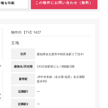
この物件にお問い合わせ（無料）
情報を印刷
物件ID:【TV】1427
立地
住所
愛知県名古屋市中村区名駅２丁目41
建物名/所在階
CK20名駅前ビル / 8階建/2階
JR中央本線（名古屋‐塩尻）名古屋駅
最寄駅
徒歩9分
近隣駅1
ー
近隣駅2
ー