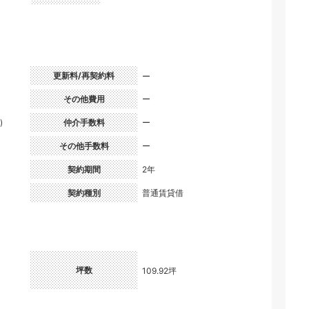
更新料/再契約料
ー
その他費用
ー
)
仲介手数料
ー
その他手数料
ー
契約期間
2年
契約種別
普通賃貸借
坪数
109.92坪