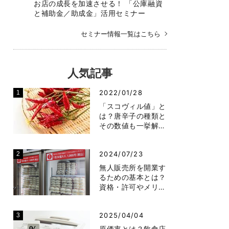
お店の成長を加速させる！ 「公庫融資
と補助金／助成金」活用セミナー
セミナー情報一覧はこちら
人気記事
2022/01/28
「スコヴィル値」と
は？唐辛子の種類と
その数値も一挙解…
2024/07/23
無人販売所を開業す
るための基本とは？
資格・許可やメリ…
2025/04/04
原価率とは？飲食店