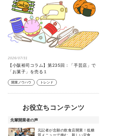
2026/07/31
【小阪裕司コラム】第235回：「手芸店」で
「お菓子」を売る１
開業ノウハウ
トレンド
お役立ちコンテンツ
先輩開業者の声
元記者が念願の飲食店開業！低糖
質メニューで挑む、新しい定食