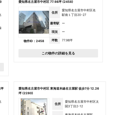
タ
愛知県名古屋市中村区 77.98坪 (2458)
愛知県名古屋市中村区名
住所
名
駅南１丁目20-27
最寄駅
ー
線
現況
ー
坪数
77.98坪
物件ID：2458
この物件の詳細を見る
8坪
愛知県名古屋市中村区 東海道本線名古屋駅 徒歩7分 12.26
坪 (2280)
名
愛知県名古屋市中村区太
住所
閤3丁目2-12
東海道本線名古屋駅