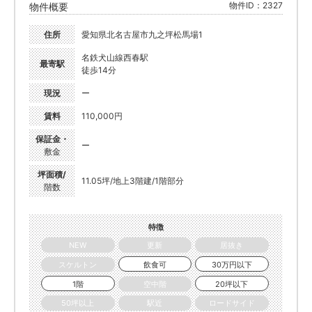
物件ID：2327
物件概要
住所
愛知県北名古屋市九之坪松馬場1
名鉄犬山線西春駅
最寄駅
徒歩14分
現況
ー
賃料
110,000円
保証金・
ー
敷金
坪面積/
11.05坪/地上3階建/1階部分
階数
特徴
NEW
更新
居抜き
スケルトン
飲食可
30万円以下
1階
空中階
20坪以下
50坪以上
駅近
ロードサイド