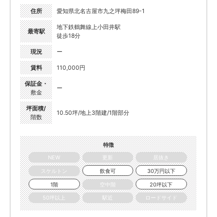
住所
愛知県北名古屋市九之坪梅田89-1
地下鉄鶴舞線上小田井駅
最寄駅
徒歩18分
現況
ー
賃料
110,000円
保証金・
ー
敷金
坪面積/
10.50坪/地上3階建/1階部分
階数
特徴
NEW
更新
居抜き
スケルトン
飲食可
30万円以下
1階
空中階
20坪以下
50坪以上
駅近
ロードサイド