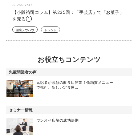
2026/07/31
【小阪裕司コラム】第235回：「手芸店」で「お菓子」
を売る①
開業ノウハウ
トレンド
お役立ちコンテンツ
先輩開業者の声
元記者が念願の飲食店開業！低糖質メニュー
で挑む、新しい定食屋…
セミナー情報
ワンオペ店舗の成功法則