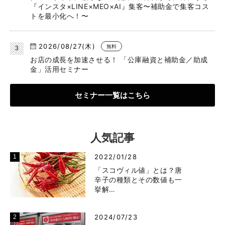
『インスタ×LINE×MEO×AI』集客〜補助金で集客コス
トを最小化へ！〜
2026/08/27(木)
無料
お店の成長を加速させる！ 「公庫融資と補助金／助成
金」活用セミナー
セミナー一覧はこちら
人気記事
2022/01/28
「スコヴィル値」とは？唐
辛子の種類とその数値も一
挙解…
2024/07/23