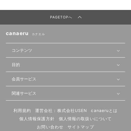
PAGETOPへ
canaeru
カナエル
コンテンツ
目的
無料開業相談
セミナーで学ぶ
会員サービス
店舗運営
物件を探す
セミナー情報
資金・手続き
関連サービス
会員登録
先輩開業者の声
セミナー動画
首都圏
物件
メルマガ設定
記事から学ぶ
セミナー協力一覧
大阪
飲食店サクセスガイド（外部サイト）
内装・設備
利用規約
運営会社：株式会社USEN
canaeruとは
ログイン
飲食店の始め方
北海道
開業・経営に関する記事
個人情報保護方針
個人情報の取扱いについて
食材・仕入れ
業態別の開業方法
東海
編集ポリシー
お問い合わせ
サイトマップ
集客・宣伝