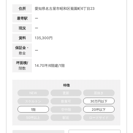
住所
愛知県名古屋市昭和区菊園町6丁目23
最寄駅
ー
現況
ー
賃料
135,300円
保証金・
ー
敷金
坪面積/
14.70坪/6階建/1階
階数
特徴
NEW
更新
居抜き
スケルトン
飲食可
30万円以下
1階
空中階
20坪以下
50坪以上
駅近
ロードサイド