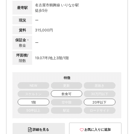
名古屋市鶴舞線 いりなか駅
最寄駅
徒歩5分
現況
ー
賃料
315,000円
保証金・
ー
敷金
坪面積/
19.07坪/地上3階/1階
階数
特徴
NEW
更新
居抜き
スケルトン
飲食可
30万円以下
1階
空中階
20坪以下
50坪以上
駅近
ロードサイド
詳細を見る
お気に入りに追加