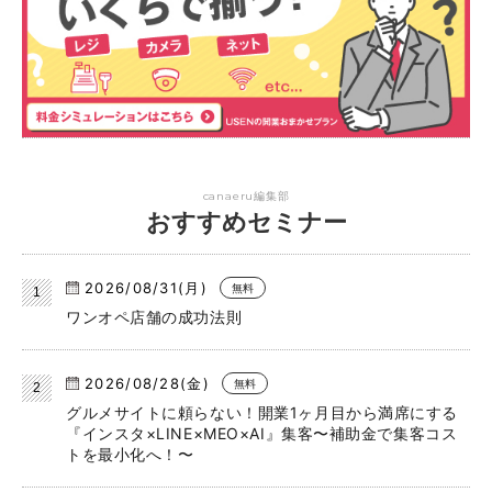
canaeru編集部
おすすめセミナー
2026/08/31(月)
無料
ワンオペ店舗の成功法則
2026/08/28(金)
無料
グルメサイトに頼らない！開業1ヶ月目から満席にする
『インスタ×LINE×MEO×AI』集客〜補助金で集客コス
トを最小化へ！〜