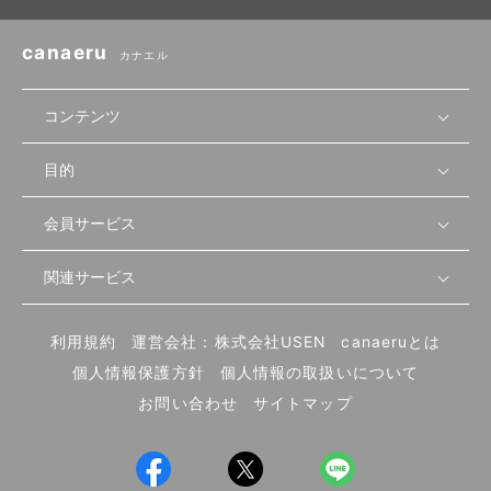
canaeru
カナエル
コンテンツ
目的
無料開業相談
セミナーで学ぶ
会員サービス
店舗運営
物件を探す
セミナー情報
資金・手続き
関連サービス
会員登録
先輩開業者の声
セミナー動画
首都圏
物件
メルマガ設定
記事から学ぶ
セミナー協力一覧
大阪
飲食店サクセスガイド（外部サイト）
内装・設備
利用規約
運営会社：株式会社USEN
canaeruとは
ログイン
飲食店の始め方
北海道
開業・経営に関する記事
個人情報保護方針
個人情報の取扱いについて
食材・仕入れ
業態別の開業方法
東海
編集ポリシー
お問い合わせ
サイトマップ
集客・宣伝
その他
トレンド
UIターン開業特集
飲食店開業