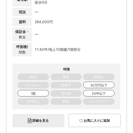
徒歩5分
現況
ー
賃料
264,000円
保証金・
ー
敷金
坪面積/
17.40坪/地上10階建/1階部分
階数
特徴
NEW
更新
居抜き
スケルトン
飲食可
30万円以下
1階
空中階
20坪以下
50坪以上
駅近
ロードサイド
詳細を見る
お気に入りに追加