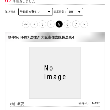
62
件該当しました
並び替え：
表示件数：
3
4
5
6
7
<<
<
>
物件No.N497 居抜き 大阪市住吉区長居東4
物件No.：N497
物件概要