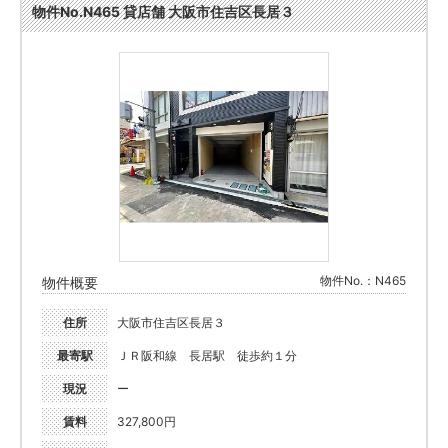
物件No.N465 貸店舗 大阪市住吉区長居３
物件No.：N465
物件概要
住所
大阪市住吉区長居３
最寄駅
ＪＲ阪和線 長居駅 徒歩約１分
現況
ー
賃料
327,800円