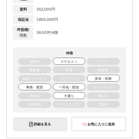
賃料
352,000円
保証金
1,600,000円
坪面積/
36.00坪/4階
階数
特徴
居抜き
スケルトン
リース
重飲食
飲食
軽飲食
物販・サービス
テイクアウト
美容・医療
事務・教室
一等地・駅前
ロードサイド
商店街
大通り
間口広
深夜営業
ナイトエリア
営業中
詳細を見る
お気に入りに追加