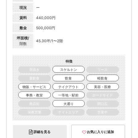
現況
ー
賃料
440,000円
敷金
500,000円
坪面積/
45.30坪/1〜2階
階数
特徴
居抜き
スケルトン
リース
重飲食
飲食
軽飲食
物販・サービス
テイクアウト
美容・医療
事務・教室
一等地・駅前
ロードサイド
商店街
大通り
間口広
深夜営業
ナイトエリア
営業中
詳細を見る
お気に入りに追加