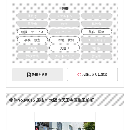
特徴
居抜き
スケルトン
リース
重飲食
飲食
軽飲食
物販・サービス
テイクアウト
美容・医療
事務・教室
一等地・駅前
ロードサイド
商店街
大通り
間口広
深夜営業
ナイトエリア
営業中
詳細を見る
お気に入りに追加
物件No.M615 居抜き 大阪市天王寺区生玉前町