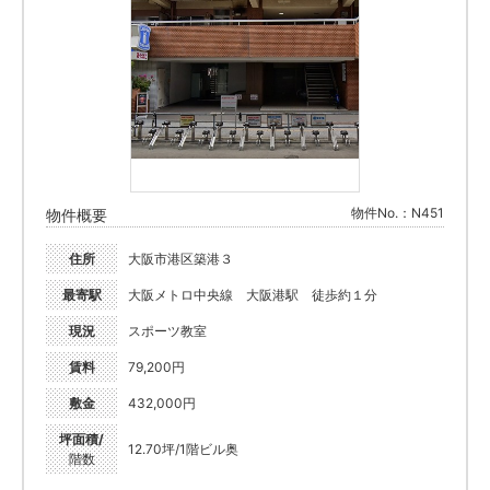
物件No.：N451
物件概要
住所
大阪市港区築港３
最寄駅
大阪メトロ中央線 大阪港駅 徒歩約１分
現況
スポーツ教室
賃料
79,200円
敷金
432,000円
坪面積/
12.70坪/1階ビル奥
階数