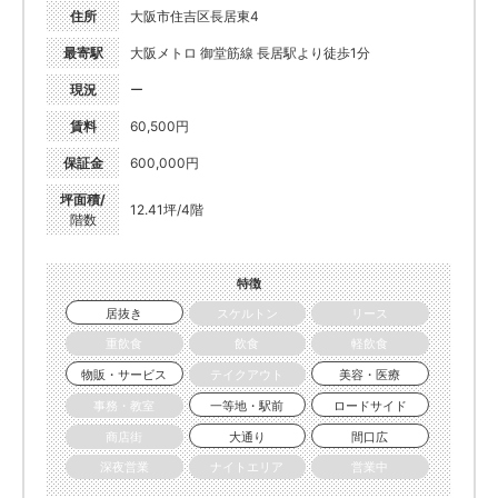
住所
大阪市住吉区長居東4
最寄駅
大阪メトロ 御堂筋線 長居駅より徒歩1分
現況
ー
賃料
60,500円
保証金
600,000円
坪面積/
12.41坪/4階
階数
特徴
居抜き
スケルトン
リース
重飲食
飲食
軽飲食
物販・サービス
テイクアウト
美容・医療
事務・教室
一等地・駅前
ロードサイド
商店街
大通り
間口広
深夜営業
ナイトエリア
営業中