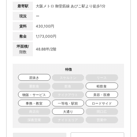
最寄駅
大阪メトロ 御堂筋線 あびこ駅より徒歩1分
現況
ー
賃料
430,100円
敷金
1,173,000円
坪面積/
48.88坪/2階
階数
特徴
居抜き
スケルトン
リース
重飲食
飲食
軽飲食
物販・サービス
テイクアウト
美容・医療
事務・教室
一等地・駅前
ロードサイド
商店街
大通り
間口広
深夜営業
ナイトエリア
営業中