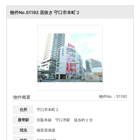
物件No.S1192 居抜き 守口市本町２
物件No.：S1192
物件概要
住所
守口市本町２
最寄駅
京阪本線 守口市駅 徒歩約１分
現況
個室居酒屋