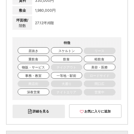
賃料
330,000円
敷金
1,980,000円
坪面積/
27.12坪/6階
階数
特徴
居抜き
スケルトン
リース
重飲食
飲食
軽飲食
物販・サービス
テイクアウト
美容・医療
事務・教室
一等地・駅前
ロードサイド
商店街
大通り
間口広
深夜営業
ナイトエリア
営業中
詳細を見る
お気に入りに追加