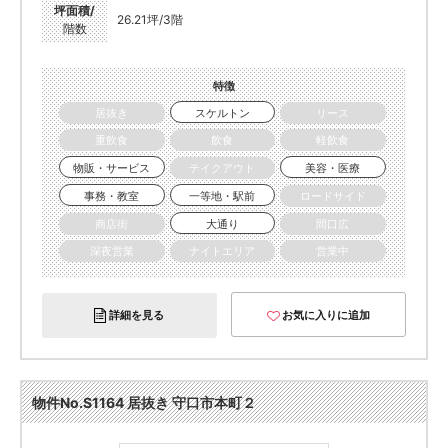
坪面積/
26.21坪/3階
階数
特徴
居抜き
スケルトン
リース
重飲食
飲食
軽飲食
物販・サービス
テイクアウト
美容・医療
事務・教室
一等地・駅前
ロードサイド
商店街
大通り
間口広
深夜営業
ナイトエリア
営業中
詳細を見る
お気に入りに追加
物件No.S1164 居抜き 守口市本町２