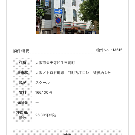
物件No.：M615
物件概要
住所
大阪市天王寺区生玉前町
最寄駅
大阪メトロ谷町線 谷町九丁目駅 徒歩約１分
現況
スクール
賃料
166,100円
保証金
ー
坪面積/
26.30坪/3階
階数