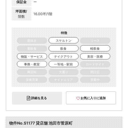
保証金
ー
坪面積/
16.00坪/1階
階数
特徴
居抜き
スケルトン
リース
重飲食
飲食
軽飲食
物販・サービス
テイクアウト
美容・医療
事務・教室
一等地・駅前
ロードサイド
商店街
大通り
間口広
深夜営業
ナイトエリア
営業中
詳細を見る
お気に入りに追加
物件No.S1177 貸店舗 池田市菅原町