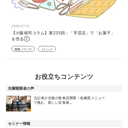
2026/07/31
【小阪裕司コラム】第235回：「手芸店」で「お菓子」
を売る①
開業ノウハウ
トレンド
お役立ちコンテンツ
先輩開業者の声
元記者が念願の飲食店開業！低糖質メニュー
で挑む、新しい定食屋…
セミナー情報