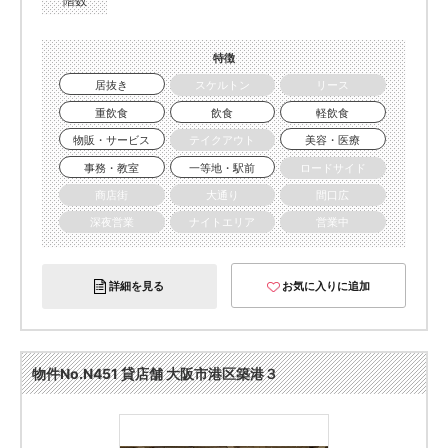
階数
特徴
居抜き
スケルトン
リース
重飲食
飲食
軽飲食
物販・サービス
テイクアウト
美容・医療
事務・教室
一等地・駅前
ロードサイド
商店街
大通り
間口広
深夜営業
ナイトエリア
営業中
詳細を見る
お気に入りに追加
物件No.N451 貸店舗 大阪市港区築港３