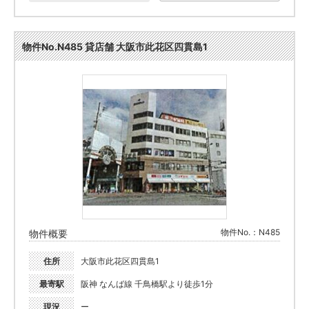
物件No.N485 貸店舗 大阪市此花区四貫島1
物件No.：N485
物件概要
住所
大阪市此花区四貫島1
最寄駅
阪神 なんば線 千鳥橋駅より徒歩1分
現況
ー