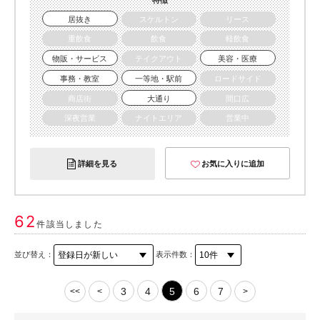
特徴
居抜き
スケルトン
リース
重飲食
飲食
軽飲食
物販・サービス
テイクアウト
美容・医療
事務・教室
一等地・駅前
ロードサイド
商店街
大通り
間口広
深夜営業
ナイトエリア
営業中
詳細を見る
お気に入りに追加
62
件該当しました
並び替え：
表示件数：
3
4
5
6
7
<<
<
>