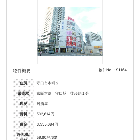
物件No.：S1164
物件概要
住所
守口市本町２
最寄駅
京阪本線 守口駅 徒歩約１分
現況
居酒屋
賃料
592,614円
敷金
3,555,684円
坪面積/
59.80坪/6階