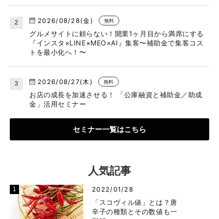
2026/08/28(金)
無料
グルメサイトに頼らない！開業1ヶ月目から満席にする
『インスタ×LINE×MEO×AI』集客〜補助金で集客コス
トを最小化へ！〜
2026/08/27(木)
無料
お店の成長を加速させる！ 「公庫融資と補助金／助成
金」活用セミナー
セミナー一覧はこちら
人気記事
2022/01/28
「スコヴィル値」とは？唐
辛子の種類とその数値も一