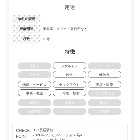
用途
物件の現況
ー
可能用途
美容室・カフェ・事務所など
坪数
16坪
特徴
居抜き
スケルトン
リース
重飲食
飲食
軽飲食
物販・サービス
テイクアウト
美容・医療
事務・教室
一等地・駅前
ロードサイド
商店街
大通り
間口広
深夜営業
ナイトエリア
営業中
CHECK
ＪＲ長居駅前！
2020年フルリノベーション済み！
POINT