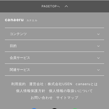
PAGETOPへ
canaeru
カナエル
コンテンツ
目的
無料開業相談
セミナーで学ぶ
会員サービス
店舗運営
物件を探す
セミナー情報
資金・手続き
関連サービス
会員登録
先輩開業者の声
セミナー動画
首都圏
物件
メルマガ設定
記事から学ぶ
セミナー協力一覧
大阪
飲食店サクセスガイド（外部サイト）
内装・設備
利用規約
運営会社：株式会社USEN
canaeruとは
ログイン
飲食店の始め方
北海道
開業・経営に関する記事
個人情報保護方針
個人情報の取扱いについて
食材・仕入れ
業態別の開業方法
東海
編集ポリシー
お問い合わせ
サイトマップ
集客・宣伝
その他
トレンド