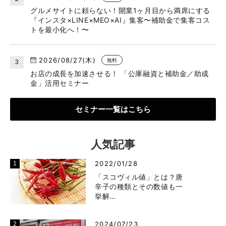
グルメサイトに頼らない！開業1ヶ月目から満席にする
『インスタ×LINE×MEO×AI』集客〜補助金で集客コス
トを最小化へ！〜
2026/08/27(木)
無料
お店の成長を加速させる！ 「公庫融資と補助金／助成
金」活用セミナー
セミナー一覧はこちら
人気記事
2022/01/28
「スコヴィル値」とは？唐
辛子の種類とその数値も一
挙解…
2024/07/23