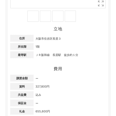
立地
住所
大阪市住吉区長居３
所在階
1階
最寄駅
ＪＲ阪和線 長居駅 徒歩約１分
費用
譲渡金額
ー
賃料
327,800円
共益費
込み
保証金
ー
礼金
655,600円