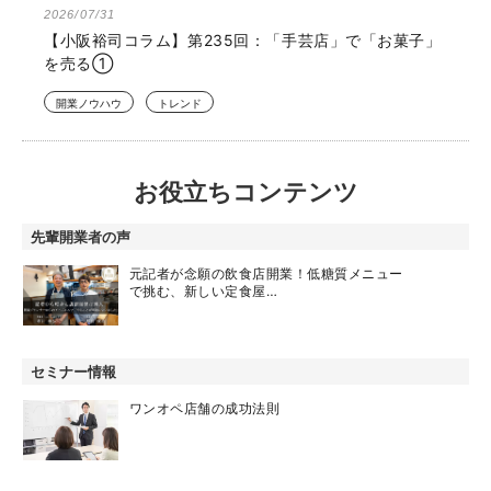
2026/07/31
【小阪裕司コラム】第235回：「手芸店」で「お菓子」
を売る①
開業ノウハウ
トレンド
お役立ちコンテンツ
先輩開業者の声
元記者が念願の飲食店開業！低糖質メニュー
で挑む、新しい定食屋…
セミナー情報
ワンオペ店舗の成功法則