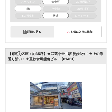
スケルトン
飲食可
30万円以下
1階
空中階
20坪以下
50坪以上
駅近
ロードサイド
詳細を見る
お気に入りに追加
【1階①区画：約35坪】★武蔵小金井駅 徒歩3分！★上の原
通り沿い！★重飲食可能角ビル！ (81461)