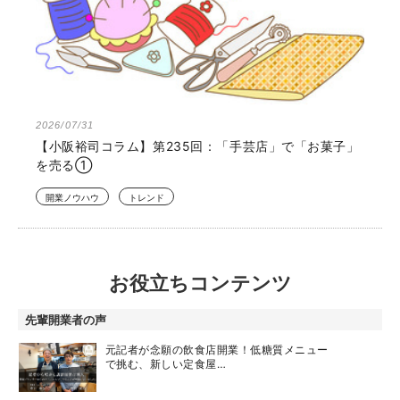
2026/07/31
【小阪裕司コラム】第235回：「手芸店」で「お菓子」
を売る①
開業ノウハウ
トレンド
お役立ちコンテンツ
先輩開業者の声
元記者が念願の飲食店開業！低糖質メニュー
で挑む、新しい定食屋…