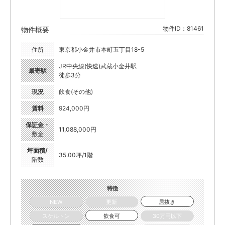
物件ID：81461
物件概要
住所
東京都小金井市本町五丁目18-5
JR中央線(快速)武蔵小金井駅
最寄駅
徒歩3分
現況
飲食(その他)
賃料
924,000円
保証金・
11,088,000円
敷金
坪面積/
35.00坪/1階
階数
特徴
NEW
更新
居抜き
スケルトン
飲食可
30万円以下