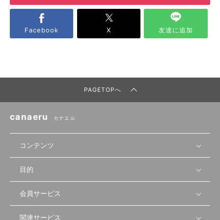
Facebook
X
友達に追加
PAGETOPへ
canaeru
カナエル
コンテンツ
目的
無料開業相談
セミナーで学ぶ
会員サービス
店舗運営
物件を探す
セミナー情報
資金・手続き
関連サービス
会員登録