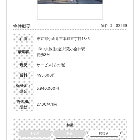
物件ID：82269
物件概要
住所
東京都小金井市本町五丁目18-5
JR中央線(快速)武蔵小金井駅
最寄駅
徒歩3分
現況
サービス(その他)
賃料
495,000円
保証金・
5,940,000円
敷金
坪面積/
27.00坪/1階
階数
特徴
NEW
更新
居抜き