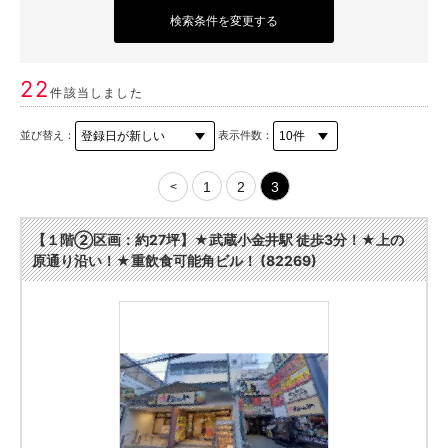
検索条件を変更する
22
件該当しました
並び替え：
表示件数：
1
2
3
<
【１階②区画：約27坪】★武蔵小金井駅 徒歩3分！★上の
原通り沿い！★重飲食可能角ビル！ (82269)