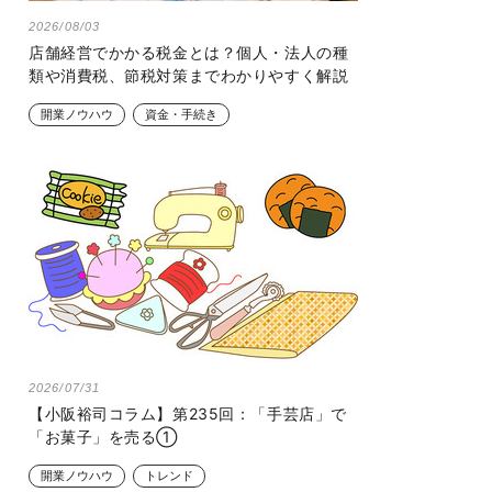
2026/08/03
店舗経営でかかる税金とは？個人・法人の種
類や消費税、節税対策までわかりやすく解説
開業ノウハウ
資金・手続き
2026/07/31
【小阪裕司コラム】第235回：「手芸店」で
「お菓子」を売る①
開業ノウハウ
トレンド