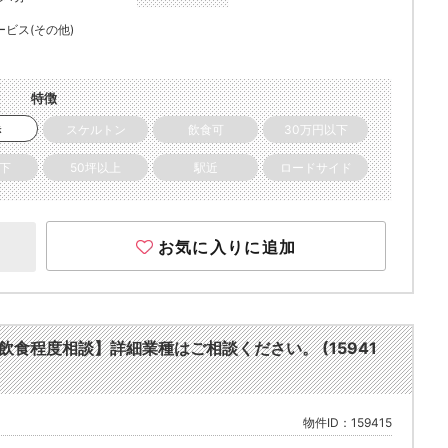
ービス(その他)
特徴
き
スケルトン
飲食可
30万円以下
以下
50坪以上
駅近
ロードサイド
お気に入りに追加
軽飲食程度相談】詳細業種はご相談ください。 (15941
物件ID：159415