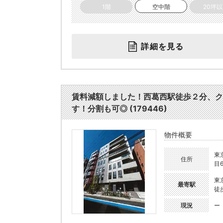
1階
空中階
20坪
詳細を見る
賃料減額しました！西葛西駅徒歩２分、ク
す！分割も可◎ (179446)
物件概要
東
住所
目6
東
最寄駅
徒
現況
ー