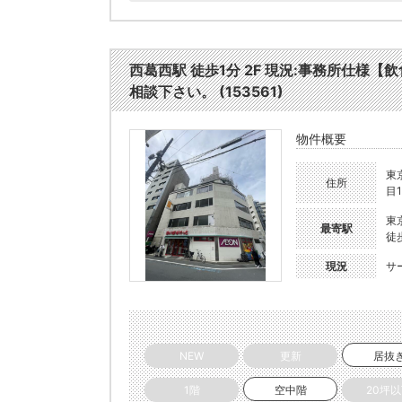
西葛西駅 徒歩1分 2F 現況:事務所仕
相談下さい。 (153561)
物件概要
東
住所
目1
東
最寄駅
徒
現況
サ
NEW
更新
居抜
1階
空中階
20坪