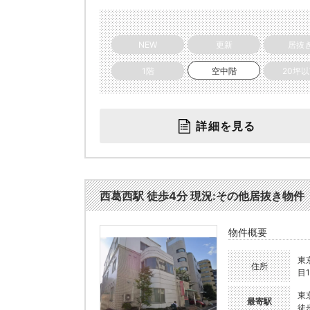
NEW
更新
居抜
1階
空中階
20坪
詳細を見る
西葛西駅 徒歩4分 現況:その他居抜き物件 
物件概要
東
住所
目1
東
最寄駅
徒