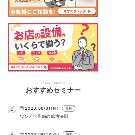
canaeru編集部
おすすめセミナー
2026/08/31(月)
無料
ワンオペ店舗の成功法則
2026/08/28(金)
無料