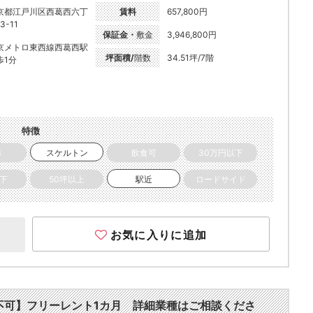
京都江戸川区西葛西六丁
賃料
657,800円
3-11
保証金・
敷金
3,946,800円
京メトロ東西線西葛西駅
坪面積/
階数
34.51坪/7階
歩1分
特徴
き
スケルトン
飲食可
30万円以下
以下
50坪以上
駅近
ロードサイド
お気に入りに追加
食不可】フリーレント1カ月 詳細業種はご相談くださ