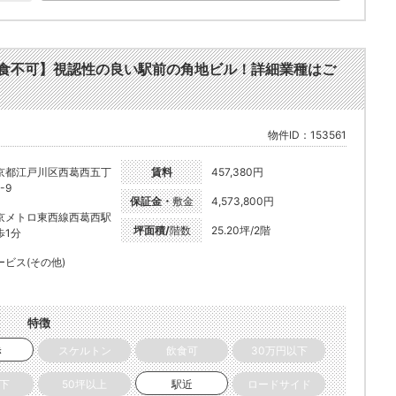
様【飲食不可】視認性の良い駅前の角地ビル！詳細業種はご
物件ID：153561
京都江戸川区西葛西五丁
賃料
457,380円
-9
保証金・
敷金
4,573,800円
京メトロ東西線西葛西駅
坪面積/
階数
25.20坪/2階
歩1分
ービス(その他)
特徴
き
スケルトン
飲食可
30万円以下
以下
50坪以上
駅近
ロードサイド