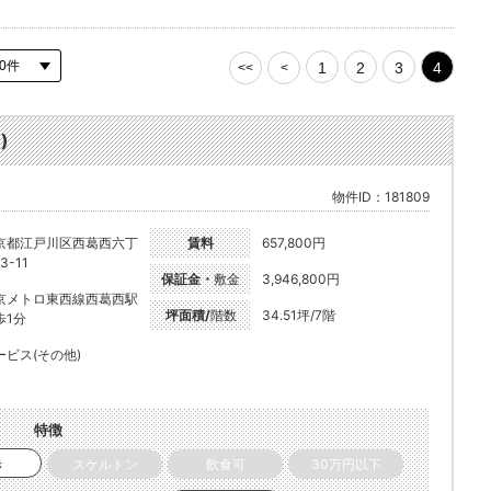
1
2
3
4
<<
<
)
物件ID：181809
京都江戸川区西葛西六丁
賃料
657,800円
3-11
保証金・
敷金
3,946,800円
京メトロ東西線西葛西駅
坪面積/
階数
34.51坪/7階
歩1分
ービス(その他)
特徴
き
スケルトン
飲食可
30万円以下