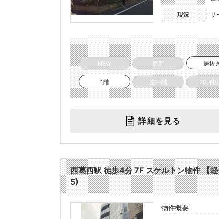
現況
サ
NEW
更新
居抜
1階
空中階
20坪
詳細を見る
西葛西駅 徒歩4分 7F スケルトン物件 【
5)
物件概要