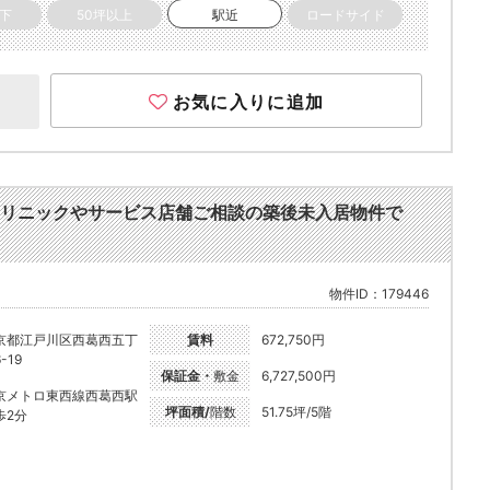
以下
50坪以上
駅近
ロードサイド
お気に入りに追加
リニックやサービス店舗ご相談の築後未入居物件で
物件ID：179446
京都江戸川区西葛西五丁
賃料
672,750円
-19
保証金・
敷金
6,727,500円
京メトロ東西線西葛西駅
坪面積/
階数
51.75坪/5階
歩2分