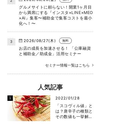
グルメサイトに頼らない！開業1ヶ月目
から満席にする『インスタ×LINE×MEO
×AI』集客〜補助金で集客コストを最小
化へ！〜
2026/08/27(木)
無料
お店の成長を加速させる！ 「公庫融資
と補助金／助成金」活用セミナー
セミナー情報一覧はこちら
人気記事
2022/01/28
「スコヴィル値」と
は？唐辛子の種類と
その数値も一挙解…