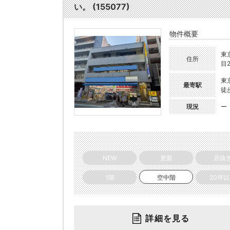
い。 (155077)
物件概要
東
住所
目2
東
最寄駅
徒
現況
ー
NEW
更新
居抜
1階
空中階
20坪
詳細を見る