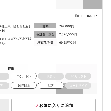
物件ID：155077
京都江戸川区西葛西五丁
賃料
792,000円
-10
保証金・
敷金
2,376,000円
京メトロ東西線西葛西駅
坪面積/
階数
69.58坪/3階
歩2分
特徴
き
スケルトン
飲食可
30万円以下
以下
50坪以上
駅近
ロードサイド
お気に入りに追加