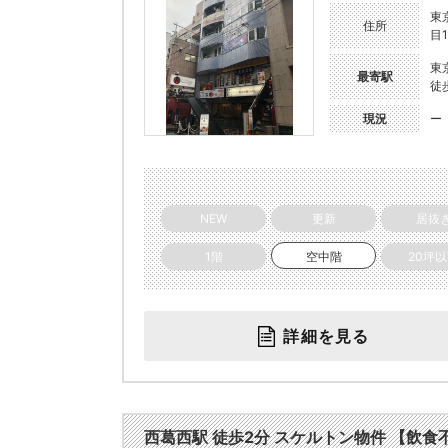
東
住所
目1
東
最寄駅
徒
現況
ー
NEW
更新
居抜
1階
空中階
20坪
詳細を見る
西葛西駅 徒歩2分 スケルトン物件 【飲