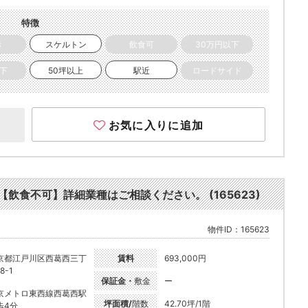
特徴
き
スケルトン
飲食可
30万円以下
以下
50坪以上
駅近
ロードサイド
お気に入りに追加
【飲食不可】詳細業種はご相談ください。 (165623)
物件ID：165623
京都江戸川区西葛西三丁
賃料
693,000円
8-1
保証金・
敷金
ー
京メトロ東西線西葛西駅
坪面積/
階数
42.70坪/1階
歩4分