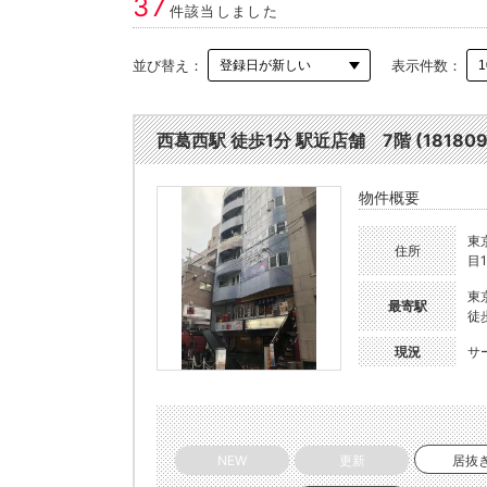
37
件該当しました
並び替え：
表示件数：
西葛西駅 徒歩1分 駅近店舗 7階 (181809
物件概要
東
住所
目1
東
最寄駅
徒
現況
サ
NEW
更新
居抜