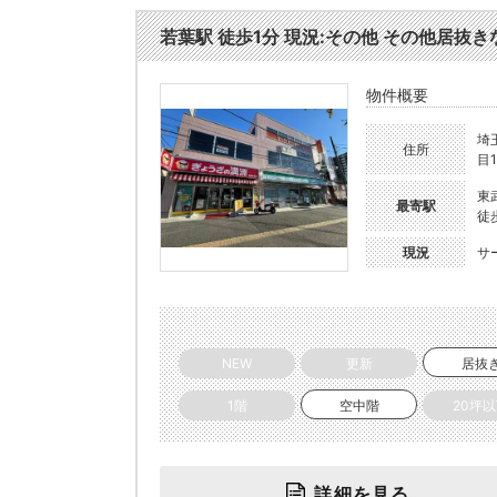
若葉駅 徒歩1分 現況:その他 その他居抜きな
物件概要
埼
住所
目1
東
最寄駅
徒
現況
サ
NEW
更新
居抜
1階
空中階
20坪
詳細を見る