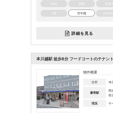
NEW
更新
居抜
1階
空中階
20坪
詳細を見る
本川越駅 徒歩8分 フードコートのテナント物件
物件概要
住所
埼
西
最寄駅
徒
現況
サ