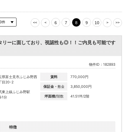
6
7
8
9
10
<<
<
>
>>
タリーに面しており、視認性も◎！！ご内見も可能です
物件ID：182893
玉県富士見市ふじみ野西
賃料
770,000円
丁目20-2
保証金・
敷金
3,850,000円
武東上線ふじみ野駅
坪面積/
階数
41.51坪/2階
歩1分
特徴