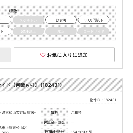
特徴
き
スケルトン
飲食可
30万円以下
以下
50坪以上
駅近
ロードサイド
お気に入りに追加
ド【何業も可】 (182431)
物件ID：182431
玉県東松山市砂田町16-
賃料
ご相談
保証金・
敷金
ー
武東上線東松山駅
坪面積/
階数
154.28坪/1階
歩26分