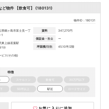
ど物件 【飲食可】 (180131)
物件ID：180131
玉県鶴ヶ島市富士見一丁
賃料
347,270円
-1
保証金・
敷金
ー
武東上線若葉駅
坪面積/
階数
45.10坪/2階
歩1分
ービス(その他)
特徴
き
スケルトン
飲食可
30万円以下
以下
50坪以上
駅近
ロードサイド
お気に入りに追加