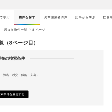
で学ぶ
物件を探す
先輩開業者の声
記事から学ぶ
飲食
件・居抜き物件一覧
8 ページ
覧（8ページ目）
現在の検索条件
谷・深谷・秩父・飯能・久喜）
検索条件を変更する