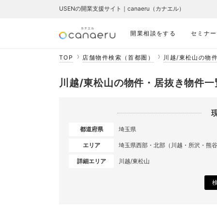
USENの開業支援サイト｜canaeru（カナエル）
開業相談をする
セミナー
TOP
店舗物件検索（首都圏）
川越/東松山の物
川越/東松山の物件・居抜き物件一
都道府県
埼玉県
エリア
埼玉県西部・北部（川越・所沢・熊
詳細エリア
川越/東松山