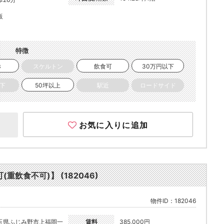
販
特徴
き
スケルトン
飲食可
30万円以下
以下
50坪以上
駅近
ロードサイド
お気に入りに追加
重飲食不可)】 (182046)
物件ID：182046
玉県ふじみ野市上福岡一
賃料
385,000円