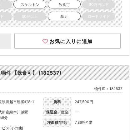
き
スケルトン
飲食可
30万円以下
以下
50坪以上
駅近
ロードサイド
お気に入りに追加
 【飲食可】 (182537)
物件ID：182537
玉県川越市連雀町8-1
賃料
247,500円
武新宿線本川越駅
保証金・
敷金
ー
歩8分
坪面積/
階数
7.86坪/1階
ービス(その他)