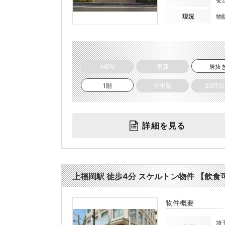
現況
物
NEW
更新
居抜
1階
空中階
20坪
詳細を見る
上福岡駅 徒歩4分 スケルトン物件 【飲食可(
物件概要
埼