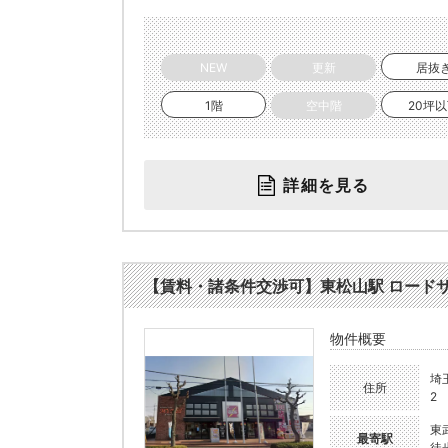
NEW
更新
居抜
1階
空中階
20坪
詳細を見る
【賃料・諸条件交渉可】東松山駅 ロードサイ
物件概要
埼
住所
2
東
最寄駅
徒