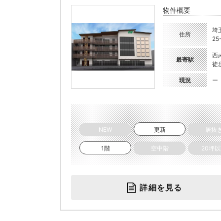
物件概要
埼
住所
25
西
最寄駅
徒
現況
ー
NEW
更新
居抜
1階
空中階
20坪
詳細を見る