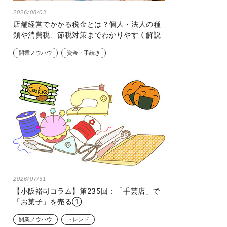
2026/08/03
店舗経営でかかる税金とは？個人・法人の種
類や消費税、節税対策までわかりやすく解説
開業ノウハウ
資金・手続き
2026/07/31
【小阪裕司コラム】第235回：「手芸店」で
「お菓子」を売る①
開業ノウハウ
トレンド