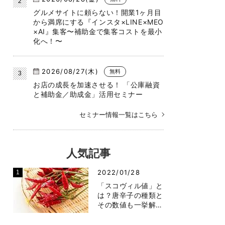
グルメサイトに頼らない！開業1ヶ月目
から満席にする『インスタ×LINE×MEO
×AI』集客〜補助金で集客コストを最小
化へ！〜
2026/08/27(木)
無料
お店の成長を加速させる！ 「公庫融資
と補助金／助成金」活用セミナー
セミナー情報一覧はこちら
人気記事
2022/01/28
「スコヴィル値」と
は？唐辛子の種類と
その数値も一挙解…