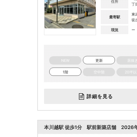
住所
丁目
東
最寄駅
徒
現況
ー
NEW
更新
居抜
1階
空中階
20坪
詳細を見る
本川越駅 徒歩1分 駅前新築店舗 2026年3