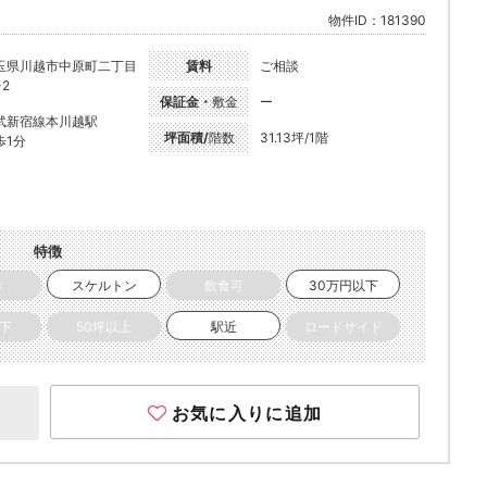
物件ID：181390
玉県川越市中原町二丁目
賃料
ご相談
-2
保証金・
敷金
ー
武新宿線本川越駅
坪面積/
階数
31.13坪/1階
歩1分
特徴
き
スケルトン
飲食可
30万円以下
以下
50坪以上
駅近
ロードサイド
お気に入りに追加