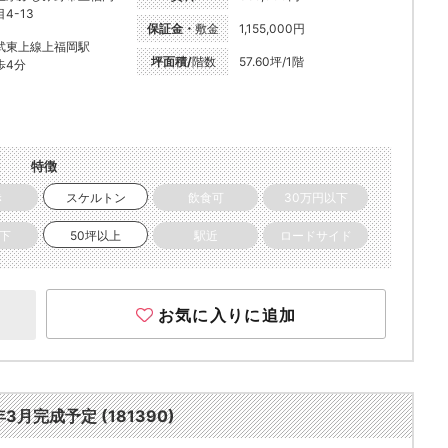
4-13
保証金・
敷金
1,155,000円
武東上線上福岡駅
坪面積/
階数
57.60坪/1階
歩4分
特徴
き
スケルトン
飲食可
30万円以下
以下
50坪以上
駅近
ロードサイド
お気に入りに追加
月完成予定 (181390)