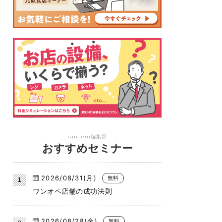
canaeru編集部
おすすめセミナー
2026/08/31(月)
無料
ワンオペ店舗の成功法則
2026/08/28(金)
無料