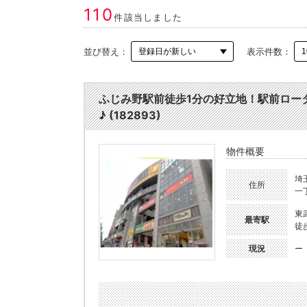
110
件該当しました
並び替え：
表示件数：
ふじみ野駅前徒歩1分の好立地！駅前ロー
♪ (182893)
物件概要
埼
住所
一
東
最寄駅
徒
現況
ー