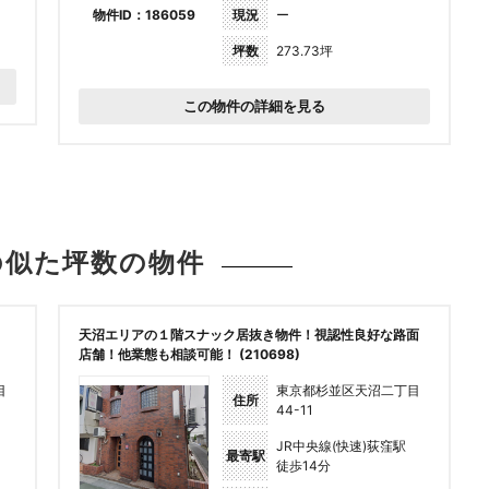
物件ID：186059
現況
ー
坪数
273.73坪
この物件の詳細を見る
の似た坪数の
物件
、
天沼エリアの１階スナック居抜き物件！視認性良好な路面
店舗！他業態も相談可能！ (210698)
目
東京都杉並区天沼二丁目
住所
44-11
JR中央線(快速)荻窪駅
最寄駅
徒歩14分