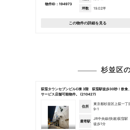
物件ID：194973
坪数
19.02坪
この物件の詳細を見る
杉並区
荻窪タウンセブンビルC棟 3階 荻窪駅徒歩30秒！飲食
サービス店舗可能物件。 (210427)
東京都杉並区上荻一丁
住所
9-1
JR中央線(快速)荻窪駅
最寄駅
徒歩1分