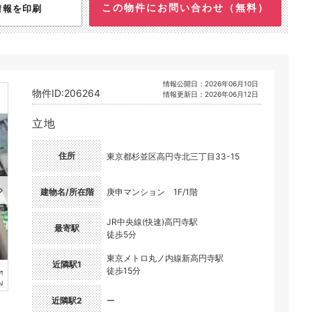
この物件にお問い合わせ（無料）
情報を印刷
情報公開日：2026年06月10日
物件ID:206264
情報更新日：2026年06月12日
立地
住所
東京都杉並区高円寺北三丁目33-15
建物名/所在階
庚申マンション 1F/1階
JR中央線(快速)高円寺駅
最寄駅
徒歩5分
東京メトロ丸ノ内線新高円寺駅
近隣駅1
徒歩15分
近隣駅2
ー