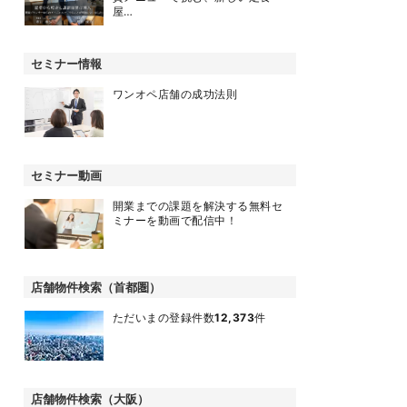
屋…
セミナー情報
ワンオペ店舗の成功法則
セミナー動画
開業までの課題を解決する無料セ
ミナーを動画で配信中！
店舗物件検索（首都圏）
ただいまの登録件数
12,373
件
店舗物件検索（大阪）