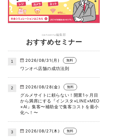
canaeru編集部
おすすめセミナー
2026/08/31(月)
無料
ワンオペ店舗の成功法則
2026/08/28(金)
無料
グルメサイトに頼らない！開業1ヶ月目
から満席にする『インスタ×LINE×MEO
×AI』集客〜補助金で集客コストを最小
化へ！〜
2026/08/27(木)
無料