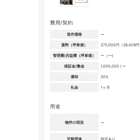
費用/契約
造作価格
ー
賃料（坪単価）
275,000円（28,409
管理費/共益費（坪単価）
ー（ー)
保証金/敷金
1,000,000 / ー
償却
20%
礼金
1ヶ月
用途
物件の現況
ー
可能用途
指定あり