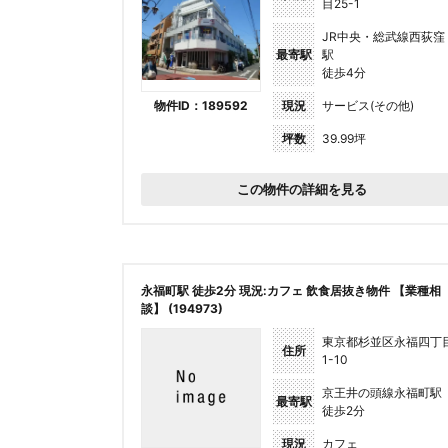
目25-1
JR中央・総武線西荻窪
最寄駅
駅
徒歩4分
物件ID：189592
現況
サービス(その他)
坪数
39.99坪
この物件の詳細を見る
永福町駅 徒歩2分 現況:カフェ 飲食居抜き物件 【業種相
談】 (194973)
東京都杉並区永福四丁
住所
1-10
京王井の頭線永福町駅
最寄駅
徒歩2分
現況
カフェ