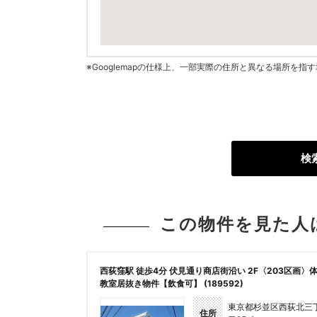
※Googlemapの仕様上、一部実際の住所と異なる場所を
検
この物件を見た人
西荻窪駅 徒歩4分 伏見通り商店街沿い 2F〈203区画〉
教室居抜き物件【飲食可】 (189592)
東京都杉並区西荻北三
住所