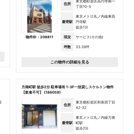
東京都杉並区高円寺南一
住所
丁目10-5
東京メトロ丸ノ内線東高
最寄駅
円寺駅
徒歩1分
物件ID：208811
現況
サービス(その他)
坪数
33.39坪
この物件の詳細を見る
方南町駅 徒歩2分 駐車場有 1-3F一括貸しスケルトン物件
【飲食不可】 (186059)
目
東京都杉並区和泉四丁目
住所
42-32
東京メトロ丸ノ内線方南
最寄駅
町駅
徒歩2分