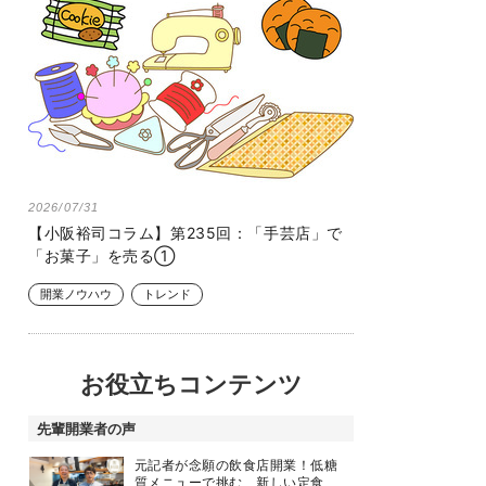
2026/07/31
【小阪裕司コラム】第235回：「手芸店」で
「お菓子」を売る①
開業ノウハウ
トレンド
お役立ちコンテンツ
先輩開業者の声
元記者が念願の飲食店開業！低糖
質メニューで挑む、新しい定食