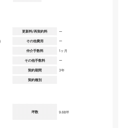
更新料/再契約料
ー
円）
その他費用
ー
仲介手数料
1ヶ月
その他手数料
ー
契約期間
3年
契約種別
坪数
9.68坪