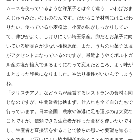
ムースを使っているような洋菓子とは全く違う、いわばおま
んじゅうみたいなものなんです。だからこそ材料にはこだわ
りたい。使っている小麦粉は、小麦の味がしっかりしてい
て、伸びがよく、しけりにくい埼玉県産。卵だとお菓子に向
いている卵臭さが少ない相模原産。また、うちのお菓子は塩
がアクセントになっているのですが、最近ようやくポルトガ
ル産の塩が輸入できるようになって変えたところ、より味が
まとまった印象になりました。やはり相性がいいんでしょう
ね。
「クリスチアノ」などうちが経営するレストランの食材も同
じなのですが、中間業者は挟まず、仕入れも全て自分たちで
行っています。日本全国、農家や漁港に足を運ぶのは大変な
ことですが、信頼できる生産者が作った食材を使いたいです
し、生産者と直接話をすることで彼らの思いや要望を知るこ
とができ、お互いによい協力関係を築くことができます。一