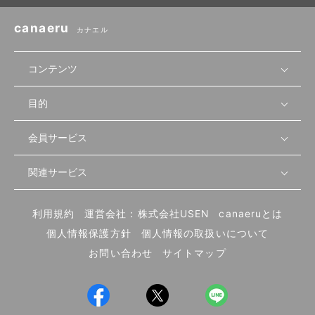
canaeru
カナエル
コンテンツ
目的
無料開業相談
セミナーで学ぶ
会員サービス
店舗運営
物件を探す
セミナー情報
資金・手続き
関連サービス
会員登録
先輩開業者の声
セミナー動画
首都圏
物件
メルマガ設定
記事から学ぶ
セミナー協力一覧
大阪
飲食店サクセスガイド（外部サイト）
内装・設備
利用規約
運営会社：株式会社USEN
canaeruとは
ログイン
飲食店の始め方
北海道
開業・経営に関する記事
個人情報保護方針
個人情報の取扱いについて
食材・仕入れ
業態別の開業方法
東海
編集ポリシー
お問い合わせ
サイトマップ
集客・宣伝
その他
トレンド
UIターン開業特集
飲食店開業