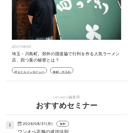
2017/08/02
埼玉・川島町。郊外の国道脇で行列を作る人気ラーメン
店、四つ葉の秘密とは？
叶えた人インタビュー
食材・仕入れ
canaeru編集部
おすすめセミナー
2026/08/31(月)
無料
ワンオペ店舗の成功法則