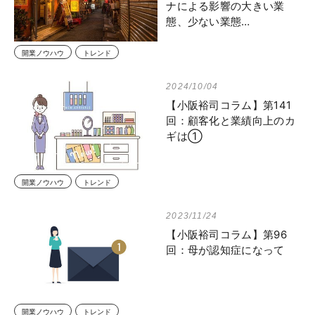
ナによる影響の大きい業
態、少ない業態…
開業ノウハウ
トレンド
2024/10/04
【小阪裕司コラム】第141
回：顧客化と業績向上のカ
ギは①
開業ノウハウ
トレンド
2023/11/24
【小阪裕司コラム】第96
回：母が認知症になって
開業ノウハウ
トレンド