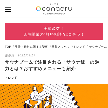
実績多数！
店舗開業の"無料相談"はコチラ！
TOP
開業・経営に関する記事
開業ノウハウ
トレンド
サウナブーム
更新日：
2021/09/17
サウナブームで注目される「サウナ飯」の魅
力とは？おすすめメニューも紹介
トレンド