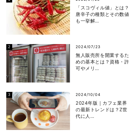
「スコヴィル値」とは？
唐辛子の種類とその数値
も一挙解…
2024/07/23
無人販売所を開業するた
めの基本とは？資格・許
可やメリ…
2024/10/04
2024年版｜カフェ業界
の最新トレンドは？Z世
代に人…