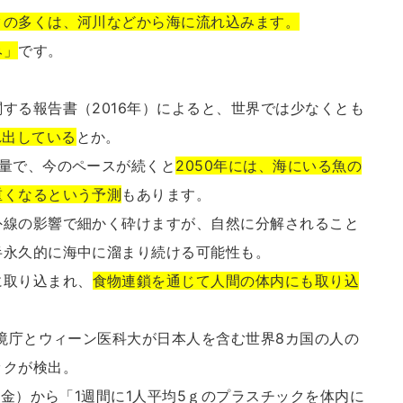
クの多くは、河川などから海に流れ込みます。
み」
です。
する報告書（2016年）によると、世界では少なくとも
れ出している
とか。
量で、今のペースが続くと
2050年には、海にいる魚の
重くなるという予測
もあります。
外線の影響で細かく砕けますが、自然に分解されること
半永久的に海中に溜まり続ける可能性も。
に取り込まれ、
食物連鎖を通じて人間の体内にも取り込
環境庁とウィーン医科大が日本人を含む世界8カ国の人の
ックが検出。
基金）から「1週間に1人平均5ｇのプラスチックを体内に