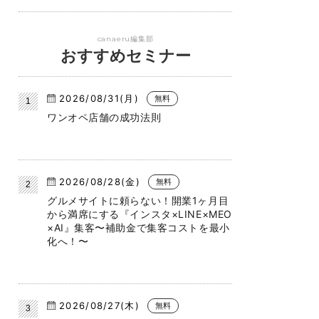
canaeru編集部
おすすめセミナー
2026/08/31(月)
無料
ワンオペ店舗の成功法則
2026/08/28(金)
無料
グルメサイトに頼らない！開業1ヶ月目
から満席にする『インスタ×LINE×MEO
×AI』集客〜補助金で集客コストを最小
化へ！〜
2026/08/27(木)
無料