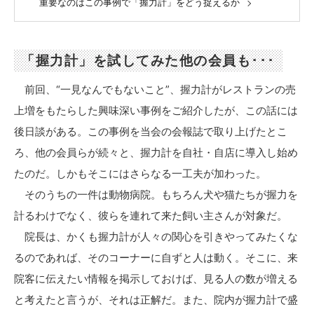
重要なのはこの事例で「握力計」をどう捉えるか
「握力計」を試してみた他の会員も･･･
前回、“一見なんでもないこと”、握力計がレストランの売
上増をもたらした興味深い事例をご紹介したが、この話には
後日談がある。この事例を当会の会報誌で取り上げたとこ
ろ、他の会員らが続々と、握力計を自社・自店に導入し始め
たのだ。しかもそこにはさらなる一工夫が加わった。
そのうちの一件は動物病院。もちろん犬や猫たちが握力を
計るわけでなく、彼らを連れて来た飼い主さんが対象だ。
院長は、かくも握力計が人々の関心を引きやってみたくな
るのであれば、そのコーナーに自ずと人は動く。そこに、来
院客に伝えたい情報を掲示しておけば、見る人の数が増える
と考えたと言うが、それは正解だ。また、院内が握力計で盛