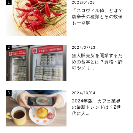
2022/01/28
「スコヴィル値」とは？
唐辛子の種類とその数値
も一挙解…
2024/07/23
無人販売所を開業するた
めの基本とは？資格・許
可やメリ…
2024/10/04
2024年版｜カフェ業界
の最新トレンドは？Z世
代に人…