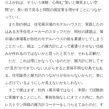
り上がれば、そういう体験、心和む“笑いと微笑ましい空
間”が、長い目で見ると同院の固定客を増やすことにつなが
っていく。
また別の例は、住宅展示場のモデルハウスだ。実践したの
はある大手住宅メーカーのスタッフだが、同社の課題は、展
示場の来場客が自社のモデルハウスの前を素通りしてしまう
ことだった。彼は、この握力計によって素通りさせない仕組
みが作れるのではないかと思ったと言うが、それも正解だ。
ただ、これは理にかなっているのだが、握力計に対してそ
の“見方”ができていない人からすると意味不明な行為でもあ
る。住宅販売と握力計のつながりが分からないからだ。単に
ふざけているようにしか見えないかもしれない。
そこで彼はまず、社内（展示場ではなく、本部）で試験的
に実施することにした。事前告知なしにオフィス内に、先の
レストラン同様の握力計コーナーをしつらえてみたのだ。す