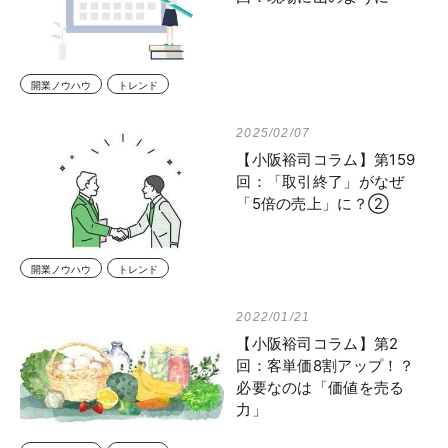
開業ノウハウ
トレンド
2025/02/07
【小阪裕司コラム】第159
回：「取引終了」がなぜ
「5倍の売上」に？②
開業ノウハウ
トレンド
2022/01/21
【小阪裕司コラム】第2
回：客単価8割アップ！？
必要なのは「価値を売る
力」