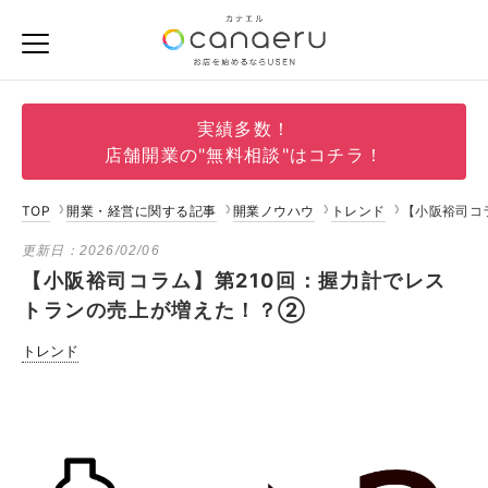
実績多数！
店舗開業の"無料相談"はコチラ！
TOP
開業・経営に関する記事
開業ノウハウ
トレンド
【小阪裕司コ
更新日：
2026/02/06
【小阪裕司コラム】第210回：握力計でレス
トランの売上が増えた！？②
トレンド