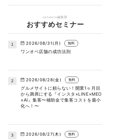
canaeru編集部
おすすめセミナー
2026/08/31(月)
無料
ワンオペ店舗の成功法則
2026/08/28(金)
無料
グルメサイトに頼らない！開業1ヶ月目
から満席にする『インスタ×LINE×MEO
×AI』集客〜補助金で集客コストを最小
化へ！〜
2026/08/27(木)
無料