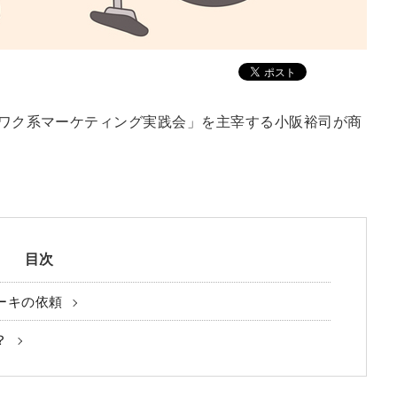
ワクワク系マーケティング実践会」を主宰する小阪裕司が商
目次
ーキの依頼
？