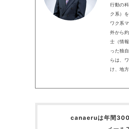
行動の
ク系）を
ワク系
外から約
士（情
った独自
らは、
け、地
canaeruは年間