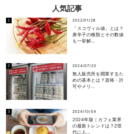
人気記事
2022/01/28
「スコヴィル値」とは？
唐辛子の種類とその数値
も一挙解…
2024/07/23
無人販売所を開業するた
めの基本とは？資格・許
可やメリ…
2024/10/04
2024年版｜カフェ業界
の最新トレンドは？Z世
代に人…