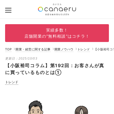
実績多数！
店舗開業の"無料相談"はコチラ！
TOP
開業・経営に関する記事
開業ノウハウ
トレンド
【小阪裕司コ
更新日：
2025/10/03
【小阪裕司コラム】第192回：お客さんが真
に買っているものとは①
トレンド