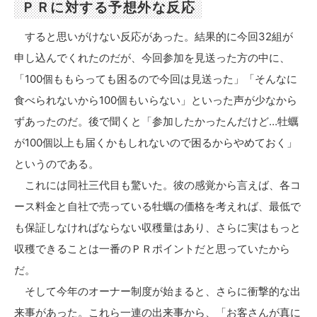
ＰＲに対する予想外な反応
すると思いがけない反応があった。結果的に今回32組が
申し込んでくれたのだが、今回参加を見送った方の中に、
「100個ももらっても困るので今回は見送った」「そんなに
食べられないから100個もいらない」といった声が少なから
ずあったのだ。後で聞くと「参加したかったんだけど…牡蠣
が100個以上も届くかもしれないので困るからやめておく」
というのである。
これには同社三代目も驚いた。彼の感覚から言えば、各コ
ース料金と自社で売っている牡蠣の価格を考えれば、最低で
も保証しなければならない収穫量はあり、さらに実はもっと
収穫できることは一番のＰＲポイントだと思っていたから
だ。
そして今年のオーナー制度が始まると、さらに衝撃的な出
来事があった。これら一連の出来事から、「お客さんが真に