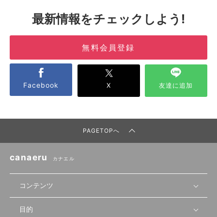
最新情報をチェックしよう!
無料会員登録
Facebook
X
友達に追加
PAGETOPへ
canaeru
カナエル
コンテンツ
目的
無料開業相談