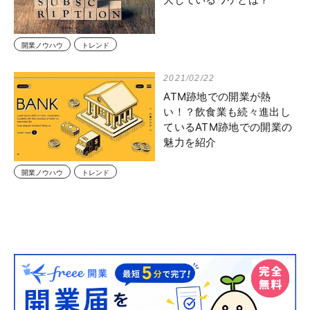
開業ノウハウ
トレンド
2021/02/22
ATM跡地での開業が熱
い！？飲食業も続々進出し
ているATM跡地での開業の
魅力を紹介
開業ノウハウ
トレンド