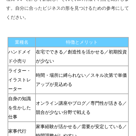
す。自分に合ったビジネスの形を見つけるための参考にして
ください。
業種名
特徴とメリット
ハンドメイ
在宅でできる／創造性を活かせる／初期投資
ド小売り
が少ない
ライター・
時間・場所に縛られない／スキル次第で単価
イラストレ
アップが見込める
ーター
自身の知識
オンライン講座やブログ／専門性が活きる／
を生かした
競合が少ない分野で戦える
仕事
家事経験が活かせる／需要が安定している／
家事代行
時間調整がしやすい