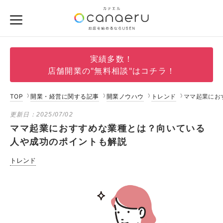
実績多数！
店舗開業の"無料相談"はコチラ！
TOP
開業・経営に関する記事
開業ノウハウ
トレンド
ママ起業にお
更新日：
2025/07/02
ママ起業におすすめな業種とは？向いている
人や成功のポイントも解説
トレンド