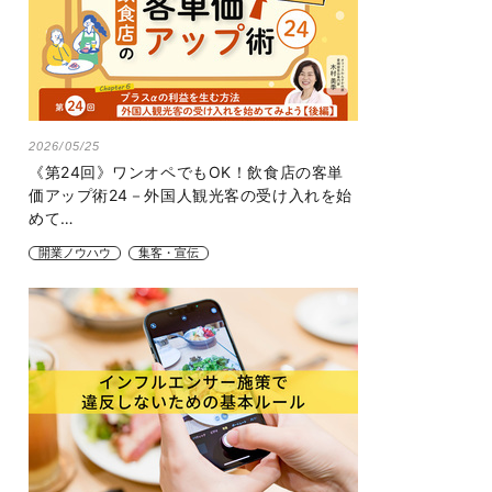
2026/05/25
《第24回》ワンオペでもOK！飲食店の客単
価アップ術24－外国人観光客の受け入れを始
めて…
開業ノウハウ
集客・宣伝