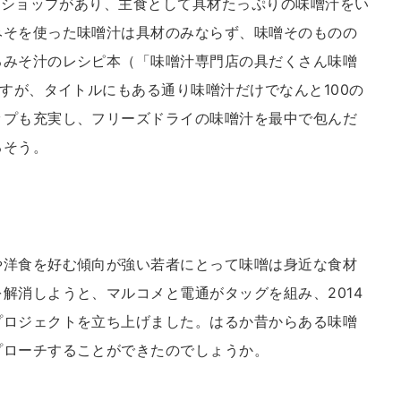
インショップがあり、主食として具材たっぷりの味噌汁をい
みそを使った味噌汁は具材のみならず、味噌そのものの
るみそ汁のレシピ本（「味噌汁専門店の具だくさん味噌
ですが、タイトルにもある通り味噌汁だけでなんと100の
ップも充実し、フリーズドライの味噌汁を最中で包んだ
るそう。
や洋食を好む傾向が強い若者にとって味噌は身近な食材
解消しようと、マルコメと電通がタッグを組み、2014
プロジェクトを立ち上げました。はるか昔からある味噌
プローチすることができたのでしょうか。