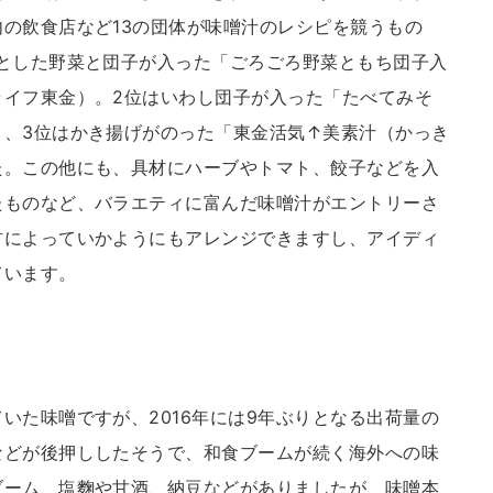
の飲食店など13の団体が味噌汁のレシピを競うもの
とした野菜と団子が入った「ごろごろ野菜ともち団子入
ライフ東金）。2位はいわし団子が入った「たべてみそ
）、3位はかき揚げがのった「東金活気↑美素汁（かっき
た。この他にも、具材にハーブやトマト、餃子などを入
たものなど、バラエティに富んだ味噌汁がエントリーさ
材によっていかようにもアレンジできますし、アイディ
ています。
いた味噌ですが、2016年には9年ぶりとなる出荷量の
などが後押ししたそうで、和食ブームが続く海外への味
ブーム、塩麴や甘酒、納豆などがありましたが、味噌本