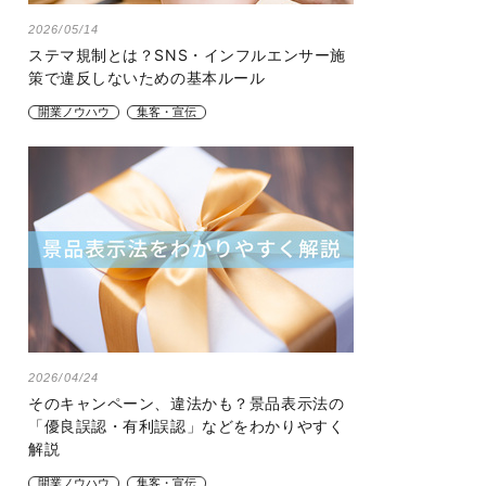
2026/05/14
ステマ規制とは？SNS・インフルエンサー施
策で違反しないための基本ルール
開業ノウハウ
集客・宣伝
2026/04/24
そのキャンペーン、違法かも？景品表示法の
「優良誤認・有利誤認」などをわかりやすく
解説
開業ノウハウ
集客・宣伝