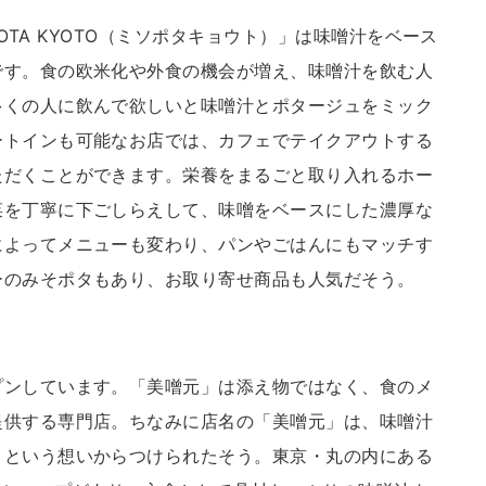
POTA KYOTO（ミソポタキョウト）」は味噌汁をベース
です。食の欧米化や外食の機会が増え、味噌汁を飲む人
多くの人に飲んで欲しいと味噌汁とポタージュをミック
ートインも可能なお店では、カフェでテイクアウトする
ただくことができます。栄養をまるごと取り入れるホー
菜を丁寧に下ごしらえして、味噌をベースにした濃厚な
によってメニューも変わり、パンやごはんにもマッチす
ーのみそポタもあり、お取り寄せ商品も人気だそう。
プンしています。「美噌元」は添え物ではなく、食のメ
提供する専門店。ちなみに店名の「美噌元」は、味噌汁
、という想いからつけられたそう。東京・丸の内にある