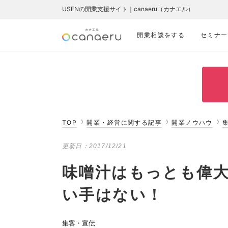
USENの開業支援サイト｜canaeru（カナエル）
開業相談をする
セミナー
TOP
開業・経営に関する記事
開業ノウハウ
更新日：
2017/12/21
味噌汁はもっとも偉
い手はない！
集客・宣伝