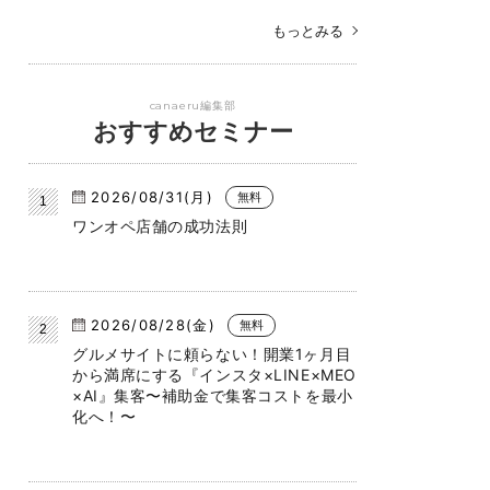
もっとみる
canaeru編集部
おすすめセミナー
2026/08/31(月)
無料
ワンオペ店舗の成功法則
2026/08/28(金)
無料
グルメサイトに頼らない！開業1ヶ月目
から満席にする『インスタ×LINE×MEO
×AI』集客〜補助金で集客コストを最小
化へ！〜