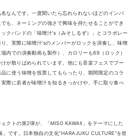
品名なんです。一度聞いたら忘れられないほどのインパ
人でも、ネーミングの強さで興味を持たせることができ
ックバンドの「味噌汁’s（みそしるず）」とコラボレー
り、実際に味噌汁’sのメンバーがロックを演奏し、味噌
場内での演奏動画も製作）、カロリーも69（ロック）
掛けが散りばめられています。他にも音楽フェスでブー
商品に使う味噌を投票してもらったり、期間限定のコラ
、実際に若者が味噌汁を知るきっかけや、手に取り食べ
トの第2弾が、「MISO KAWAII」をテーマにした
す。日本独自の文化“HARAJUKU CULTURE”を世