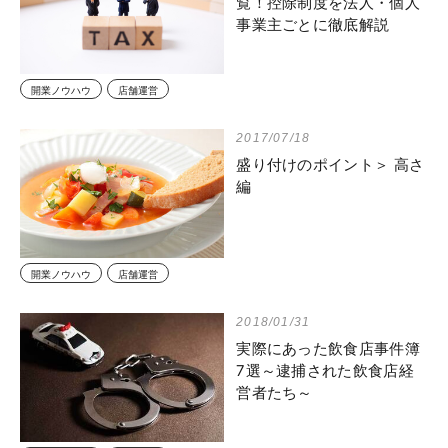
覧！控除制度を法人・個人
事業主ごとに徹底解説
開業ノウハウ
店舗運営
2017/07/18
盛り付けのポイント＞ 高さ
編
開業ノウハウ
店舗運営
2018/01/31
実際にあった飲食店事件簿
7選～逮捕された飲食店経
営者たち～