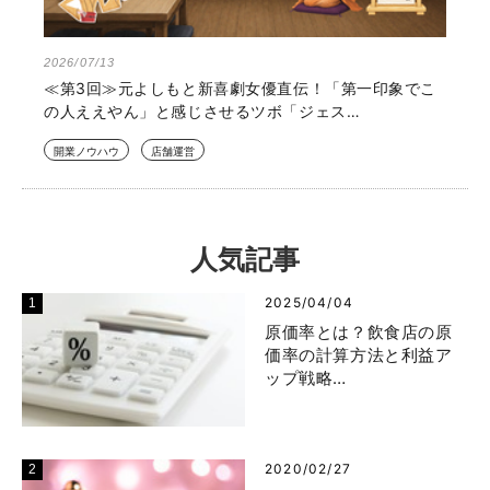
2026/07/13
≪第3回≫元よしもと新喜劇女優直伝！「第一印象でこ
の人ええやん」と感じさせるツボ「ジェス…
開業ノウハウ
店舗運営
人気記事
2025/04/04
原価率とは？飲食店の原
価率の計算方法と利益ア
ップ戦略…
2020/02/27