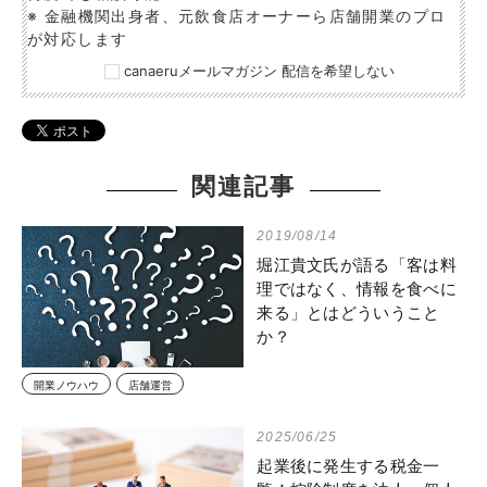
※ 金融機関出身者、元飲食店オーナーら店舗開業のプロ
が対応します
canaeruメールマガジン 配信を希望しない
関連記事
2019/08/14
堀江貴文氏が語る「客は料
理ではなく、情報を食べに
来る」とはどういうこと
か？
開業ノウハウ
店舗運営
2025/06/25
起業後に発生する税金一