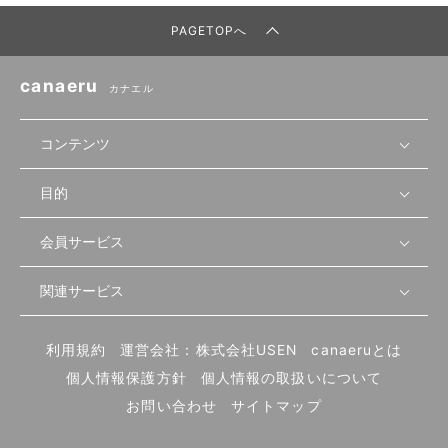
PAGETOPへ
canaeru
カナエル
コンテンツ
目的
無料開業相談
セミナーで学ぶ
会員サービス
店舗運営
物件を探す
セミナー情報
資金・手続き
関連サービス
会員登録
先輩開業者の声
セミナー動画
首都圏
物件
メルマガ設定
記事から学ぶ
セミナー協力一覧
大阪
飲食店サクセスガイド（外部サイト）
内装・設備
利用規約
運営会社：株式会社USEN
canaeruとは
ログイン
飲食店の始め方
北海道
開業・経営に関する記事
個人情報保護方針
個人情報の取扱いについて
食材・仕入れ
業態別の開業方法
東海
編集ポリシー
お問い合わせ
サイトマップ
集客・宣伝
その他