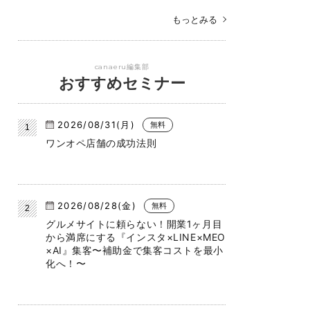
もっとみる
canaeru編集部
おすすめセミナー
2026/08/31(月)
無料
ワンオペ店舗の成功法則
2026/08/28(金)
無料
グルメサイトに頼らない！開業1ヶ月目
から満席にする『インスタ×LINE×MEO
×AI』集客〜補助金で集客コストを最小
化へ！〜