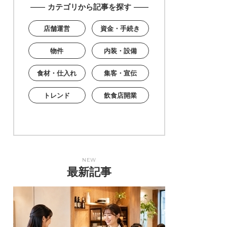
カテゴリから記事を探す
店舗運営
資金・手続き
物件
内装・設備
食材・仕入れ
集客・宣伝
トレンド
飲食店開業
NEW
最新記事