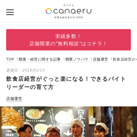
実績多数！
店舗開業の"無料相談"はコチラ！
TOP
開業・経営に関する記事
開業ノウハウ
店舗運営
飲食店経営が
更新日：
2019/01/15
飲食店経営がぐっと楽になる！できるバイト
リーダーの育て方
店舗運営