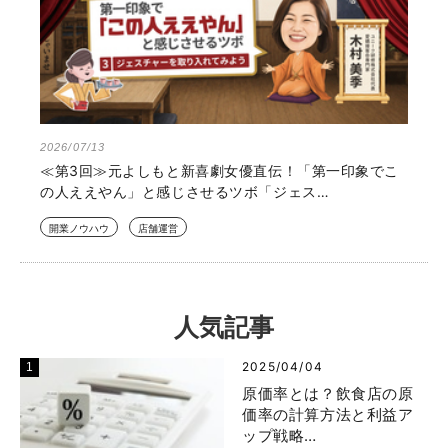
2026/07/13
≪第3回≫元よしもと新喜劇女優直伝！「第一印象でこ
の人ええやん」と感じさせるツボ「ジェス…
開業ノウハウ
店舗運営
人気記事
2025/04/04
原価率とは？飲食店の原
価率の計算方法と利益ア
ップ戦略…