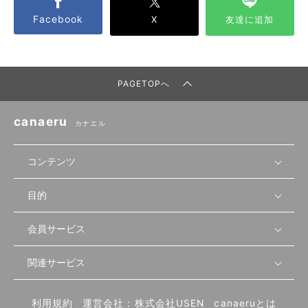
Facebook
X
友達に追加
PAGETOPへ
canaeru
カナエル
コンテンツ
目的
無料開業相談
セミナーで学ぶ
会員サービス
店舗運営
物件を探す
セミナー情報
資金・手続き
関連サービス
会員登録
先輩開業者の声
セミナー動画
首都圏
物件
メルマガ設定
記事から学ぶ
セミナー協力一覧
大阪
飲食店サクセスガイド（外部サイト）
内装・設備
利用規約
運営会社：株式会社USEN
canaeruとは