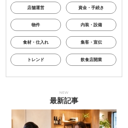
店舗運営
資金・手続き
物件
内装・設備
食材・仕入れ
集客・宣伝
トレンド
飲食店開業
NEW
最新記事