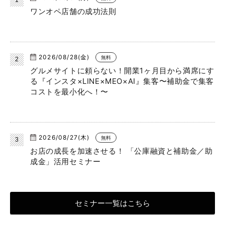
ワンオペ店舗の成功法則
2026/08/28(金)
無料
グルメサイトに頼らない！開業1ヶ月目から満席にす
る『インスタ×LINE×MEO×AI』集客〜補助金で集客
コストを最小化へ！〜
2026/08/27(木)
無料
お店の成長を加速させる！ 「公庫融資と補助金／助
成金」活用セミナー
セミナー一覧はこちら