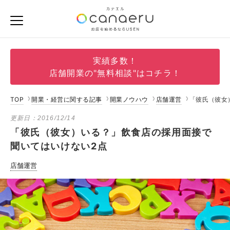
実績多数！
店舗開業の"無料相談"はコチラ！
TOP
開業・経営に関する記事
開業ノウハウ
店舗運営
「彼氏（彼女
更新日：
2016/12/14
「彼氏（彼女）いる？」飲食店の採用面接で
聞いてはいけない2点
店舗運営