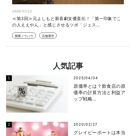
2026/07/13
≪第3回≫元よしもと新喜劇女優直伝！「第一印象でこ
の人ええやん」と感じさせるツボ「ジェス…
開業ノウハウ
店舗運営
人気記事
2025/04/04
原価率とは？飲食店の原
価率の計算方法と利益ア
ップ戦略…
2020/02/27
グレイビーボートは本当