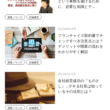
という事態を避けるため
に、必要な知識とテ…
開業ノウハウ
店舗運営
2024/04/03
フランチャイズ契約書でチ
ェックすべき注意点とは？
デメリットや開業の流れを
わかりやすく解説
開業ノウハウ
店舗運営
2019/11/15
会社経営成功の『ものさ
し』…デキる社長は知って
いるその法則とは？
開業ノウハウ
店舗運営