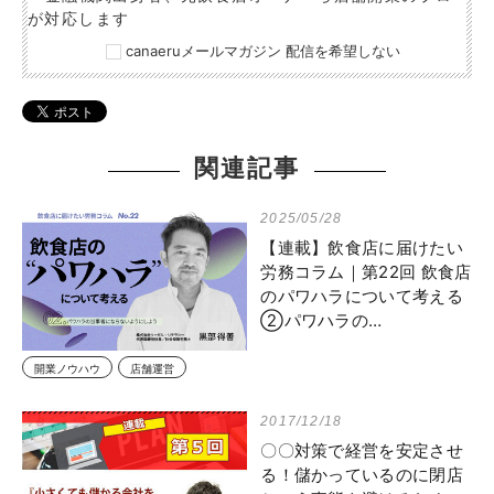
が対応します
canaeruメールマガジン 配信を希望しない
関連記事
2025/05/28
【連載】飲食店に届けたい
労務コラム｜第22回 飲食店
のパワハラについて考える
②パワハラの…
開業ノウハウ
店舗運営
2017/12/18
〇〇対策で経営を安定させ
る！儲かっているのに閉店