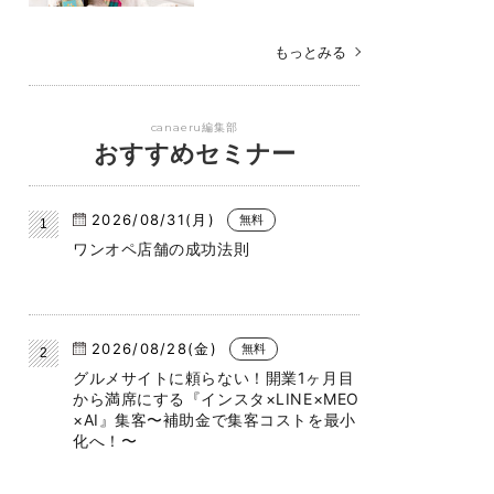
もっとみる
canaeru編集部
おすすめセミナー
2026/08/31(月)
無料
ワンオペ店舗の成功法則
2026/08/28(金)
無料
グルメサイトに頼らない！開業1ヶ月目
から満席にする『インスタ×LINE×MEO
×AI』集客〜補助金で集客コストを最小
化へ！〜