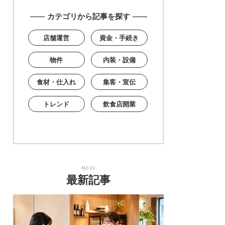
カテゴリから記事を探す
店舗運営
資金・手続き
物件
内装・設備
食材・仕入れ
集客・宣伝
トレンド
飲食店開業
NEW
最新記事