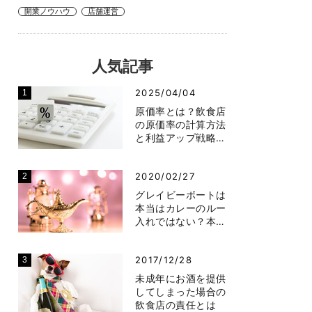
開業ノウハウ
店舗運営
人気記事
2025/04/04
原価率とは？飲食店
の原価率の計算方法
と利益アップ戦略…
2020/02/27
グレイビーボートは
本当はカレーのルー
入れではない？本…
2017/12/28
未成年にお酒を提供
してしまった場合の
飲食店の責任とは