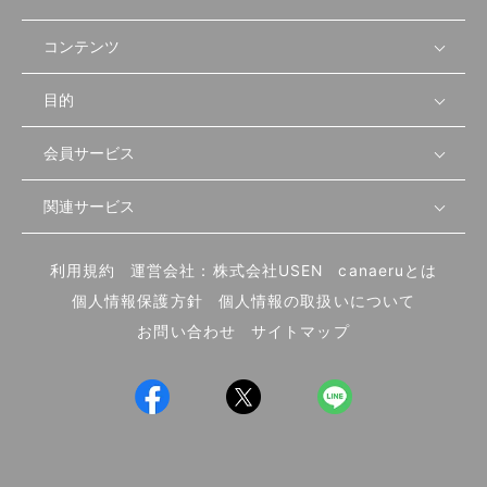
コンテンツ
目的
無料開業相談
セミナーで学ぶ
会員サービス
店舗運営
物件を探す
セミナー情報
資金・手続き
関連サービス
会員登録
先輩開業者の声
セミナー動画
首都圏
物件
メルマガ設定
記事から学ぶ
セミナー協力一覧
大阪
飲食店サクセスガイド（外部サイト）
内装・設備
利用規約
運営会社：株式会社USEN
canaeruとは
ログイン
飲食店の始め方
北海道
開業・経営に関する記事
個人情報保護方針
個人情報の取扱いについて
食材・仕入れ
業態別の開業方法
東海
編集ポリシー
お問い合わせ
サイトマップ
集客・宣伝
その他
トレンド
UIターン開業特集
飲食店開業