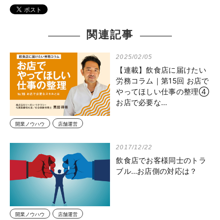
関連記事
2025/02/05
【連載】飲食店に届けたい
労務コラム｜第15回 お店で
やってほしい仕事の整理④
お店で必要な…
開業ノウハウ
店舗運営
2017/12/22
飲食店でお客様同士のトラ
ブル…お店側の対応は？
開業ノウハウ
店舗運営