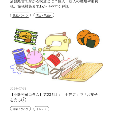
店舗経営でかかる税金とは？個人・法人の種類や消費
税、節税対策までわかりやすく解説
開業ノウハウ
資金・手続き
2026/07/31
【小阪裕司コラム】第235回：「手芸店」で「お菓子」
を売る①
開業ノウハウ
トレンド