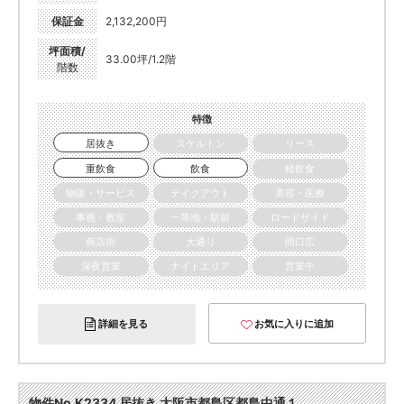
保証金
2,132,200円
坪面積/
33.00坪/1.2階
階数
特徴
居抜き
スケルトン
リース
重飲食
飲食
軽飲食
物販・サービス
テイクアウト
美容・医療
事務・教室
一等地・駅前
ロードサイド
商店街
大通り
間口広
深夜営業
ナイトエリア
営業中
詳細を見る
お気に入りに追加
物件No.K2334 居抜き 大阪市都島区都島中通１