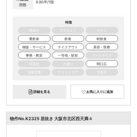
9.90坪/1階
階数
特徴
居抜き
スケルトン
リース
重飲食
飲食
軽飲食
物販・サービス
テイクアウト
美容・医療
事務・教室
一等地・駅前
ロードサイド
商店街
大通り
間口広
深夜営業
ナイトエリア
営業中
詳細を見る
お気に入りに追加
物件No.K2325 居抜き 大阪市北区西天満４