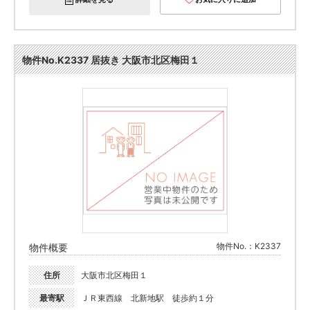
物件No.K2337 居抜き 大阪市北区梅田１
物件No.：K2337
物件概要
住所
大阪市北区梅田１
最寄駅
ＪＲ東西線 北新地駅 徒歩約１分