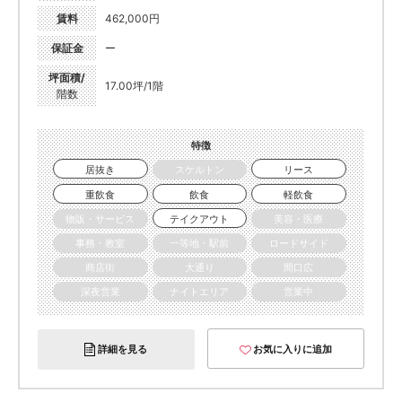
賃料
462,000円
保証金
ー
坪面積/
17.00坪/1階
階数
特徴
居抜き
スケルトン
リース
重飲食
飲食
軽飲食
物販・サービス
テイクアウト
美容・医療
事務・教室
一等地・駅前
ロードサイド
商店街
大通り
間口広
深夜営業
ナイトエリア
営業中
詳細を見る
お気に入りに追加