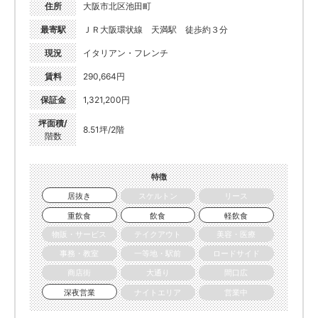
住所
大阪市北区池田町
最寄駅
ＪＲ大阪環状線 天満駅 徒歩約３分
現況
イタリアン・フレンチ
賃料
290,664円
保証金
1,321,200円
坪面積/
8.51坪/2階
階数
特徴
居抜き
スケルトン
リース
重飲食
飲食
軽飲食
物販・サービス
テイクアウト
美容・医療
事務・教室
一等地・駅前
ロードサイド
商店街
大通り
間口広
深夜営業
ナイトエリア
営業中