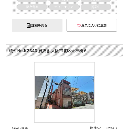
深夜営業
ナイトエリア
営業中
詳細を見る
お気に入りに追加
物件No.K2343 居抜き 大阪市北区天神橋６
物件No.：K2343
物件概要