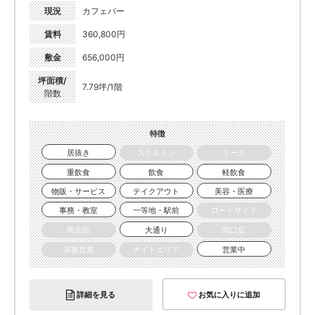
現況
カフェバー
賃料
360,800円
敷金
656,000円
坪面積/
7.79坪/1階
階数
特徴
居抜き
スケルトン
リース
重飲食
飲食
軽飲食
物販・サービス
テイクアウト
美容・医療
事務・教室
一等地・駅前
ロードサイド
商店街
大通り
間口広
深夜営業
ナイトエリア
営業中
詳細を見る
お気に入りに追加