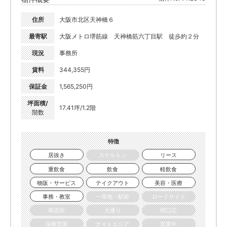
住所
大阪市北区天神橋６
最寄駅
大阪メトロ堺筋線 天神橋筋六丁目駅 徒歩約２分
現況
事務所
賃料
344,355円
保証金
1,565,250円
坪面積/
17.41坪/1.2階
階数
特徴
居抜き
スケルトン
リース
重飲食
飲食
軽飲食
物販・サービス
テイクアウト
美容・医療
事務・教室
一等地・駅前
ロードサイド
商店街
大通り
間口広
深夜営業
ナイトエリア
営業中