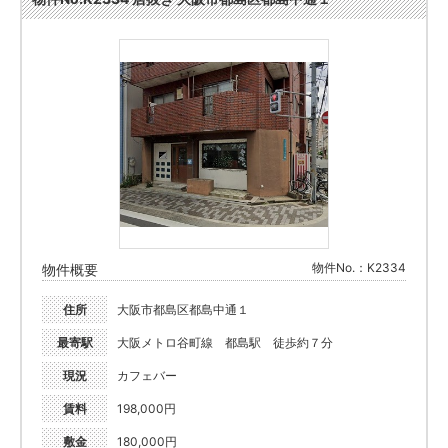
物件No.：K2334
物件概要
住所
大阪市都島区都島中通１
最寄駅
大阪メトロ谷町線 都島駅 徒歩約７分
現況
カフェバー
賃料
198,000円
敷金
180,000円