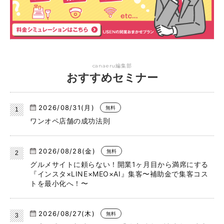
canaeru編集部
おすすめセミナー
2026/08/31(月)
無料
ワンオペ店舗の成功法則
2026/08/28(金)
無料
グルメサイトに頼らない！開業1ヶ月目から満席にする
『インスタ×LINE×MEO×AI』集客〜補助金で集客コス
トを最小化へ！〜
2026/08/27(木)
無料