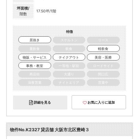
坪面積/
17.50坪/1階
階数
特徴
居抜き
スケルトン
リース
重飲食
飲食
軽飲食
物販・サービス
テイクアウト
美容・医療
事務・教室
一等地・駅前
ロードサイド
商店街
大通り
間口広
深夜営業
ナイトエリア
営業中
詳細を見る
お気に入りに追加
物件No.K2327 貸店舗 大阪市北区豊崎３