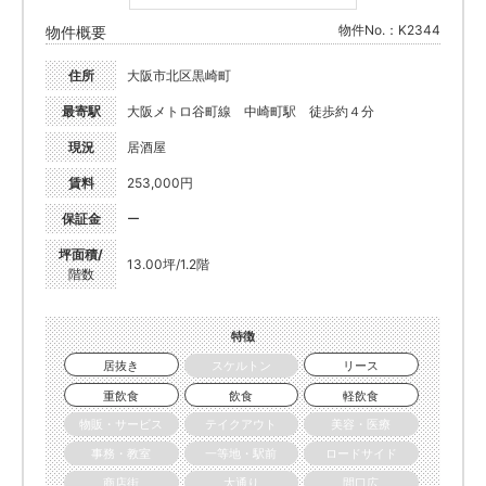
物件No.：K2344
物件概要
住所
大阪市北区黒崎町
最寄駅
大阪メトロ谷町線 中崎町駅 徒歩約４分
現況
居酒屋
賃料
253,000円
保証金
ー
坪面積/
13.00坪/1.2階
階数
特徴
居抜き
スケルトン
リース
重飲食
飲食
軽飲食
物販・サービス
テイクアウト
美容・医療
事務・教室
一等地・駅前
ロードサイド
商店街
大通り
間口広