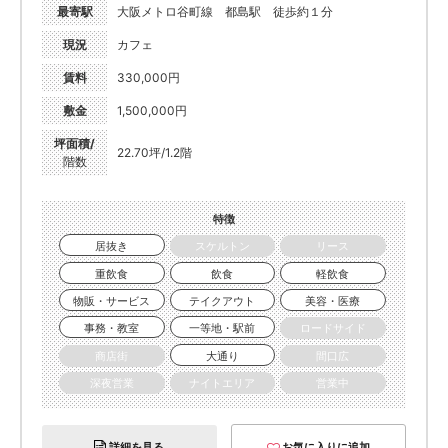
最寄駅
大阪メトロ谷町線 都島駅 徒歩約１分
現況
カフェ
賃料
330,000円
敷金
1,500,000円
坪面積/
22.70坪/1.2階
階数
特徴
居抜き
スケルトン
リース
重飲食
飲食
軽飲食
物販・サービス
テイクアウト
美容・医療
事務・教室
一等地・駅前
ロードサイド
商店街
大通り
間口広
深夜営業
ナイトエリア
営業中
詳細を見る
お気に入りに追加