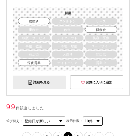
特徴
居抜き
スケルトン
リース
重飲食
飲食
軽飲食
物販・サービス
テイクアウト
美容・医療
事務・教室
一等地・駅前
ロードサイド
商店街
大通り
間口広
深夜営業
ナイトエリア
営業中
詳細を見る
お気に入りに追加
99
件該当しました
並び替え：
表示件数：