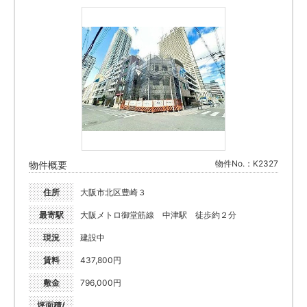
物件No.：K2327
物件概要
住所
大阪市北区豊崎３
最寄駅
大阪メトロ御堂筋線 中津駅 徒歩約２分
現況
建設中
賃料
437,800円
敷金
796,000円
坪面積/