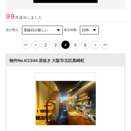
99
件該当しました
並び替え：
表示件数：
2
3
4
5
6
<<
<
>
>>
物件No.K2344 居抜き 大阪市北区黒崎町