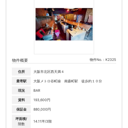
物件No.：K2325
物件概要
住所
大阪市北区西天満４
最寄駅
大阪メトロ谷町線 南森町駅 徒歩約１０分
現況
BAR
賃料
193,600円
保証金
880,000円
坪面積/
14.11坪/3階
階数