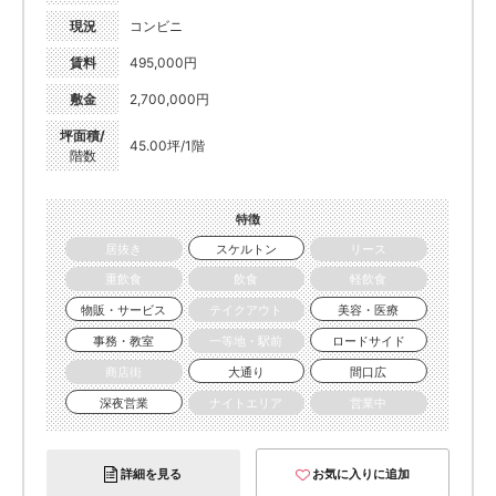
現況
コンビニ
賃料
495,000円
敷金
2,700,000円
坪面積/
45.00坪/1階
階数
特徴
居抜き
スケルトン
リース
重飲食
飲食
軽飲食
物販・サービス
テイクアウト
美容・医療
事務・教室
一等地・駅前
ロードサイド
商店街
大通り
間口広
深夜営業
ナイトエリア
営業中
詳細を見る
お気に入りに追加