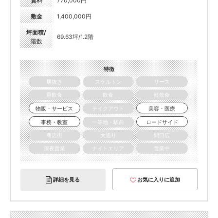
賃料
770,000円
敷金
1,400,000円
坪面積/
69.63坪/1.2階
階数
特徴
居抜き
スケルトン
リース
重飲食
飲食
軽飲食
物販・サービス
テイクアウト
美容・医療
事務・教室
一等地・駅前
ロードサイド
商店街
大通り
間口広
深夜営業
ナイトエリア
営業中
詳細を見る
お気に入りに追加