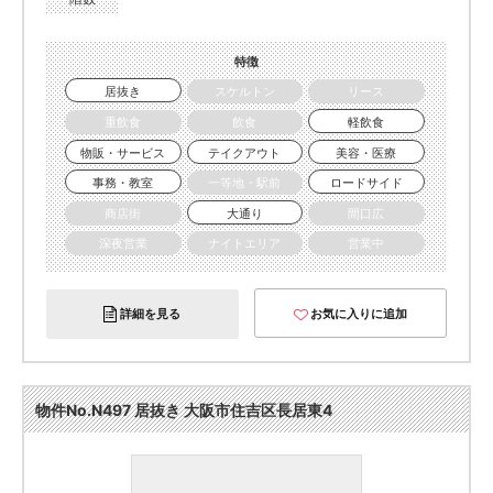
特徴
居抜き
スケルトン
リース
重飲食
飲食
軽飲食
物販・サービス
テイクアウト
美容・医療
事務・教室
一等地・駅前
ロードサイド
商店街
大通り
間口広
深夜営業
ナイトエリア
営業中
詳細を見る
お気に入りに追加
物件No.N497 居抜き 大阪市住吉区長居東4