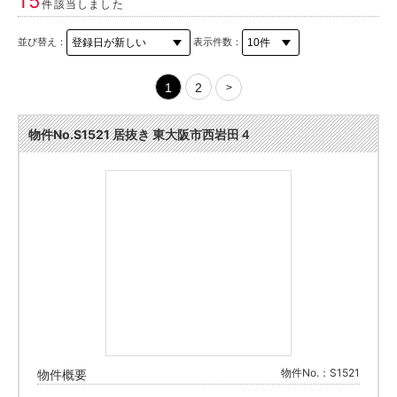
15
件該当しました
並び替え：
表示件数：
1
2
>
物件No.S1521 居抜き 東大阪市西岩田４
物件No.：S1521
物件概要