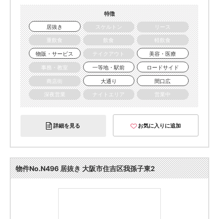
特徴
居抜き
スケルトン
リース
重飲食
飲食
軽飲食
物販・サービス
テイクアウト
美容・医療
事務・教室
一等地・駅前
ロードサイド
商店街
大通り
間口広
深夜営業
ナイトエリア
営業中
詳細を見る
お気に入りに追加
物件No.N496 居抜き 大阪市住吉区我孫子東2