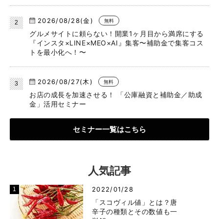
2026/08/28(金)
無料
グルメサイトに頼らない！開業1ヶ月目から満席にする
『インスタ×LINE×MEO×AI』集客〜補助金で集客コス
トを最小化へ！〜
2026/08/27(木)
無料
お店の成長を加速させる！ 「公庫融資と補助金／助成
金」活用セミナー
セミナー一覧はこちら
人気記事
2022/01/28
「スコヴィル値」とは？唐
辛子の種類とその数値も一