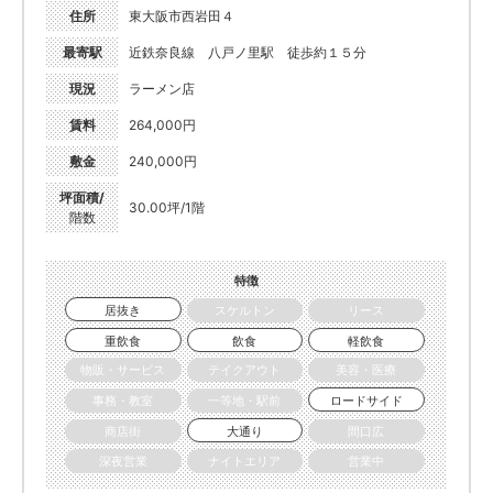
住所
東大阪市西岩田４
最寄駅
近鉄奈良線 八戸ノ里駅 徒歩約１５分
現況
ラーメン店
賃料
264,000円
敷金
240,000円
坪面積/
30.00坪/1階
階数
特徴
居抜き
スケルトン
リース
重飲食
飲食
軽飲食
物販・サービス
テイクアウト
美容・医療
事務・教室
一等地・駅前
ロードサイド
商店街
大通り
間口広
深夜営業
ナイトエリア
営業中