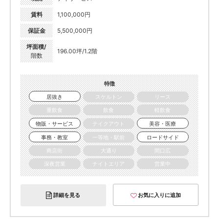
賃料
1,100,000円
保証金
5,500,000円
坪面積/
196.00坪/1.2階
階数
特徴
居抜き
スケルトン
リース
重飲食
飲食
軽飲食
物販・サービス
テイクアウト
美容・医療
事務・教室
一等地・駅前
ロードサイド
商店街
大通り
間口広
深夜営業
ナイトエリア
営業中
詳細を見る
お気に入りに追加