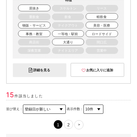
特徴
居抜き
スケルトン
リース
重飲食
飲食
軽飲食
物販・サービス
テイクアウト
美容・医療
事務・教室
一等地・駅前
ロードサイド
商店街
大通り
間口広
深夜営業
ナイトエリア
営業中
詳細を見る
お気に入りに追加
15
件該当しました
並び替え：
表示件数：
1
2
>