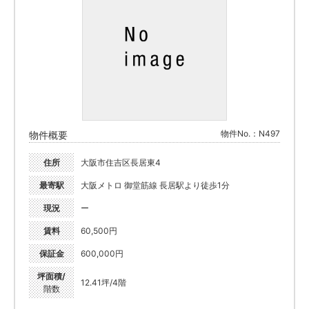
物件No.：N497
物件概要
住所
大阪市住吉区長居東4
最寄駅
大阪メトロ 御堂筋線 長居駅より徒歩1分
現況
ー
賃料
60,500円
保証金
600,000円
坪面積/
12.41坪/4階
階数