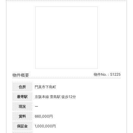
物件No.：S1225
物件概要
住所
門真市下島町
最寄駅
京阪本線 萱島駅 徒歩12分
現況
ー
賃料
660,000円
保証金
1,000,000円