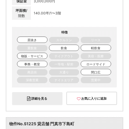
保証金
3,000,000円
坪面積/
140.00坪/1〜3階
階数
特徴
居抜き
スケルトン
リース
重飲食
飲食
軽飲食
物販・サービス
テイクアウト
美容・医療
事務・教室
一等地・駅前
ロードサイド
商店街
大通り
間口広
深夜営業
ナイトエリア
営業中
詳細を見る
お気に入りに追加
物件No.S1225 貸店舗 門真市下島町