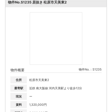
物件No.S1235 居抜き 松原市天美東2
物件No.：S1235
物件概要
住所
松原市天美東2
最寄駅
近鉄 南大阪線 河内天美駅より徒歩12分
現況
ー
賃料
1,320,000円