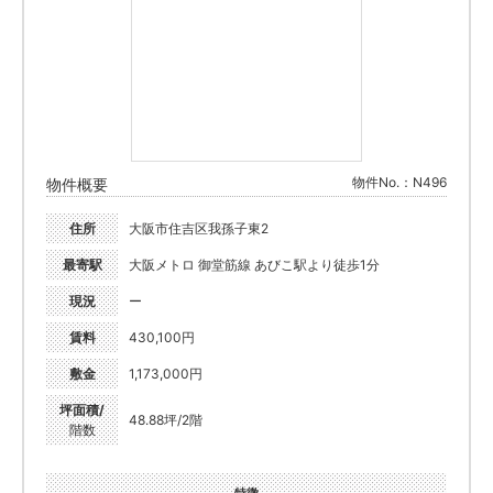
物件No.：N496
物件概要
住所
大阪市住吉区我孫子東2
最寄駅
大阪メトロ 御堂筋線 あびこ駅より徒歩1分
現況
ー
賃料
430,100円
敷金
1,173,000円
坪面積/
48.88坪/2階
階数