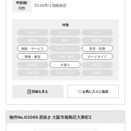
坪面積/
33.20坪/１階路面店
階数
特徴
居抜き
スケルトン
リース
重飲食
飲食
軽飲食
物販・サービス
テイクアウト
美容・医療
事務・教室
一等地・駅前
ロードサイド
商店街
大通り
間口広
深夜営業
ナイトエリア
営業中
詳細を見る
お気に入りに追加
物件No.K2069 居抜き 大阪市都島区大東町2