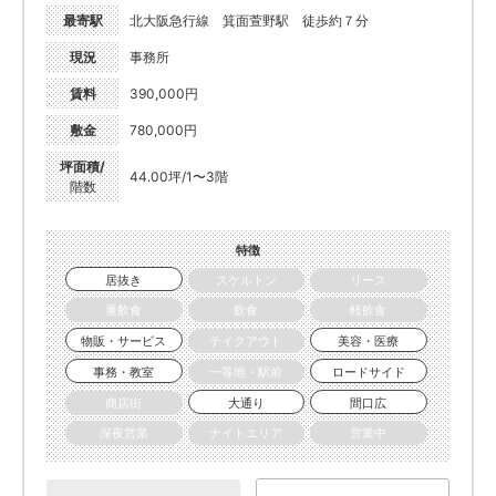
最寄駅
北大阪急行線 箕面萱野駅 徒歩約７分
現況
事務所
賃料
390,000円
敷金
780,000円
坪面積/
44.00坪/1〜3階
階数
特徴
居抜き
スケルトン
リース
重飲食
飲食
軽飲食
物販・サービス
テイクアウト
美容・医療
事務・教室
一等地・駅前
ロードサイド
商店街
大通り
間口広
深夜営業
ナイトエリア
営業中