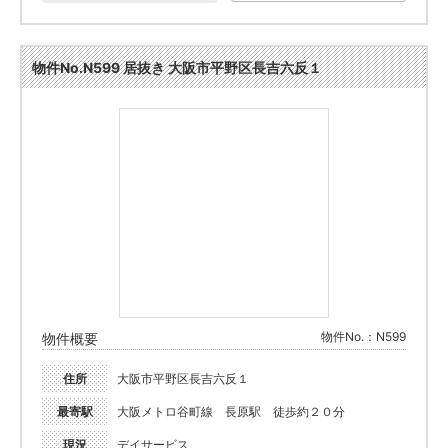
物件No.N599 居抜き 大阪市平野区長吉六反１
物件No.：N599
物件概要
住所
大阪市平野区長吉六反１
最寄駅
大阪メトロ谷町線 長原駅 徒歩約２０分
現況
デイサービス