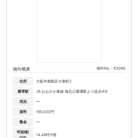
物件No.：K2069
物件概要
住所
大阪市都島区大東町2
最寄駅
JR おおさか東線 城北公園通駅より徒歩4分
現況
ー
賃料
165,000円
敷金
ー
坪面積/
14.48坪/1階
階数